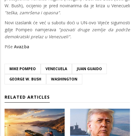
W. Bush), ocijenio je pred novinarima da je kriza u Venecueli
"teška, zamršena i opasna"
.
Novi izaslanik će već u subotu doći u UN-ovo Vijeće sigurnosti
gdje Pompeo namjerava
"pozvati druge zemlje da podrže
demokratski prelaz u Venezueli".
Piše
Avaz.ba
MIKE POMPEO
VENECUELA
JUAN GUAIDO
GEORGE W. BUSH
WASHINGTON
RELATED ARTICLES