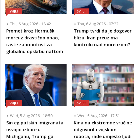
SVIJET
SVIJET
Thu, 6 Aug 2026 - 18:42
Thu, 6 Aug 2026 - 07:22
Promet kroz Hormuški
Trump tvrdi da je dogovor
moreuz drastično opao,
blizu: Iran preuzima
raste zabrinutost za
kontrolu nad moreuzom?
globalnu opskrbu naftom
SVIJET
SVIJET
Wed, 5 Aug 2026 - 18:50
Wed, 5 Aug 2026 - 17:51
Sin egipatskih imigranata
Kina na ekstremne vrućine
osvojio izbore u
odgovorila vojskom
Michiganu, Trump ga
robota, rade umjesto ljudi