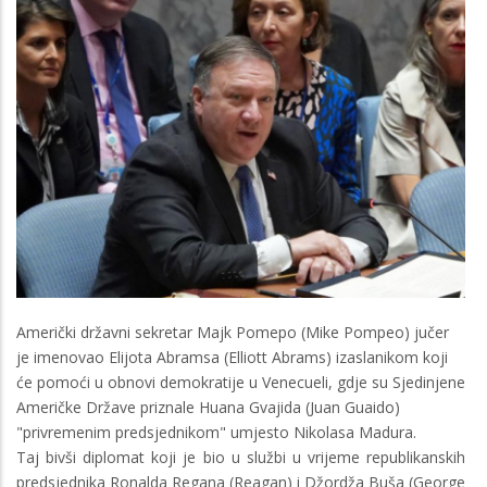
Američki državni sekretar Majk Pomepo (Mike Pompeo) jučer
je imenovao Elijota Abramsa (Elliott Abrams) izaslanikom koji
će pomoći u obnovi demokratije u Venecueli, gdje su Sjedinjene
Američke Države priznale Huana Gvajida (Juan Guaido)
"privremenim predsjednikom" umjesto Nikolasa Madura.
Taj bivši diplomat koji je bio u službi u vrijeme republikanskih
predsjednika Ronalda Regana (Reagan) i Džordža Buša (George