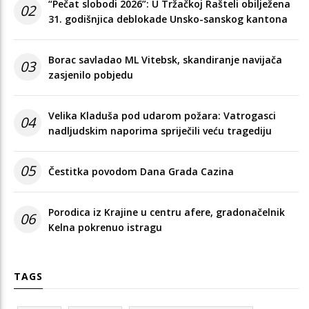
“Pečat slobodi 2026”: U Tržačkoj Rašteli obilježena
02
31. godišnjica deblokade Unsko-sanskog kantona
Borac savladao ML Vitebsk, skandiranje navijača
03
zasjenilo pobjedu
Velika Kladuša pod udarom požara: Vatrogasci
04
nadljudskim naporima spriječili veću tragediju
05
Čestitka povodom Dana Grada Cazina
Porodica iz Krajine u centru afere, gradonačelnik
06
Kelna pokrenuo istragu
TAGS