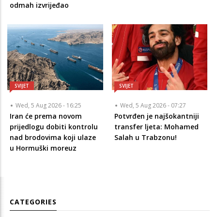
odmah izvrijeđao
SVIJET
SVIJET
Wed, 5 Aug 2026 - 16:25
Wed, 5 Aug 2026 - 07:27
Iran će prema novom
Potvrđen je najšokantniji
prijedlogu dobiti kontrolu
transfer ljeta: Mohamed
nad brodovima koji ulaze
Salah u Trabzonu!
u Hormuški moreuz
CATEGORIES