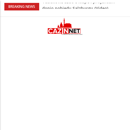
“Pečat slobodi 2026”: U Tržačkoj Rašteli
BREAKING NEWS
obilježena 31. godišnjica deblokade
Unsko-sanskog kantona
Porodica iz Krajine u centru afere,
gradonačelnik Kelna pokrenuo istragu
Čestitka povodom Dana Grada Cazina
Velika Kladuša pod udarom požara:
Vatrogasci nadljudskim naporima
spriječili veću tragediju
Tabaković ušao s klupe i prvijencem
donio pobjedu Salzburgu (Video)