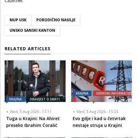
Cazin.net
MUP USK
PORODIČNO NASILJE
UNSKO SANSKI KANTON
RELATED ARTICLES
KRAJINA
SERVISNE INFORMACIJE
KRAJINA
OBAVIJEST O SMRTI
Wed, 5 Aug 2026 - 17:11
Wed, 5 Aug 2026 - 15:23
Tuga u Krajini: Na Ahiret
Evo gdje i kad u četvrtak
preselio Ibrahim Ćoralić
nestaje struja u Krajini