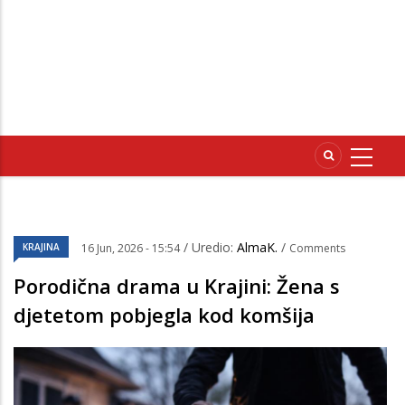
/ Uredio:
AlmaK.
/
KRAJINA
16 Jun, 2026 - 15:54
Comments
Porodična drama u Krajini: Žena s
djetetom pobjegla kod komšija