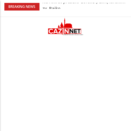
Nakon velikih vrućina u BiH stiže kiša
BREAKING NEWS
Rekordnih 20,3 miliona KM ide za
zapošljavanje i očuvanje radnih mjesta
Dok Evropa ostavlja cigarete, Hrvati
puše sve više: Treći su u cijeloj EU
Radnici više neće morati na sunce po
najvećoj vrućini: Inspektori obilaze
gradilišta
Na Ahiret preselio Ćoralić (Asim) Ibrahim
zv. Bajko