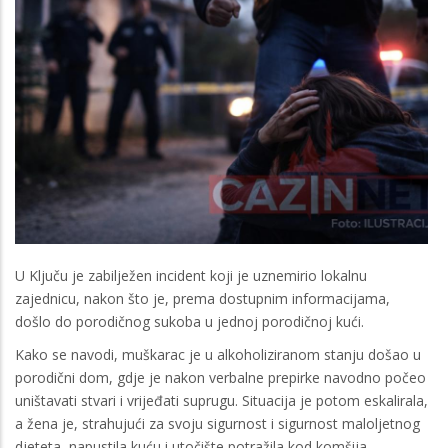
U Ključu je zabilježen incident koji je uznemirio lokalnu
zajednicu, nakon što je, prema dostupnim informacijama,
došlo do porodičnog sukoba u jednoj porodičnoj kući.
Kako se navodi, muškarac je u alkoholiziranom stanju došao u
porodični dom, gdje je nakon verbalne prepirke navodno počeo
uništavati stvari i vrijeđati suprugu. Situacija je potom eskalirala,
a žena je, strahujući za svoju sigurnost i sigurnost maloljetnog
djeteta, napustila kuću i utočište potražila kod komšija.