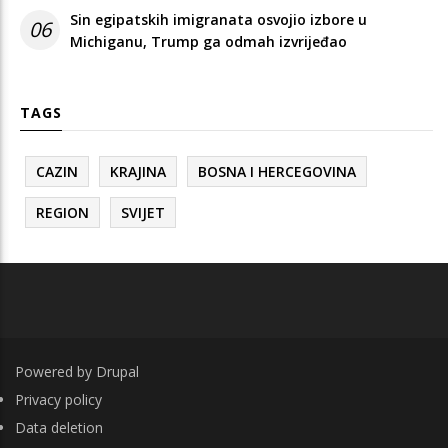
Sin egipatskih imigranata osvojio izbore u
06
Michiganu, Trump ga odmah izvrijeđao
TAGS
CAZIN
KRAJINA
BOSNA I HERCEGOVINA
REGION
SVIJET
Powered by
Drupal
FOOTER
Privacy policy
Data deletion