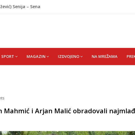
ažević) Senija – Sena
ŠEFIK
je protiv Infantina na izborima: Srbija i Hrvatska se
akon obilježavanja godišnjice: "Doživjela sam poniženje
 mom sinu"
j Krupi: Nezvanično, osumnjičena supruga ubijenog
SPORT
MAGAZIN
IZDVOJENO
NA MREŽAMA
PRE
ts
Mahmić i Arjan Malić obradovali najmla