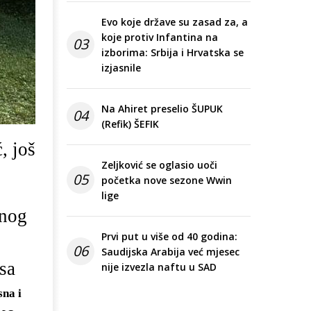
Evo koje države su zasad za, a
koje protiv Infantina na
03
izborima: Srbija i Hrvatska se
izjasnile
Na Ahiret preselio ŠUPUK
04
(Refik) ŠEFIK
, još
Zeljković se oglasio uoči
05
početka nove sezone Wwin
lige
dnog
Prvi put u više od 40 godina:
06
Saudijska Arabija već mjesec
sa
nije izvezla naftu u SAD
na i