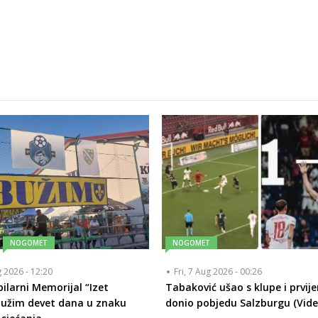
NOGOMET
NOGOMET
g 2026 - 12:20
Fri, 7 Aug 2026 - 00:26
bilarni Memorijal “Izet
Tabaković ušao s klupe i prvij
Bužim devet dana u znaku
donio pobjedu Salzburgu (Vide