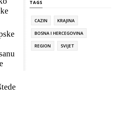
ko
TAGS
ske
CAZIN
KRAJINA
upske
BOSNA I HERCEGOVINA
REGION
SVIJET
isanu
e
štede