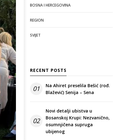
BOSNA I HERCEGOVINA
REGION
SVIJET
RECENT POSTS
Na Ahiret preselila Bešić (rođ.
01
Blažević) Senija – Sena
Novi detalji ubistva u
Bosanskoj Krupi: Nezvanično,
02
osumnjičena supruga
ubijenog