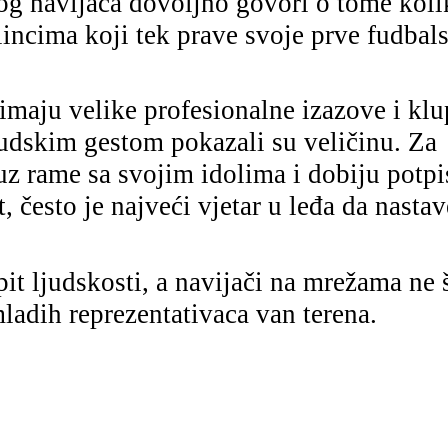
og navijača dovoljno govori o tome koli
lincima koji tek prave svoje prve fudbal
imaju velike profesionalne izazove i kl
udskim gestom pokazali su veličinu. Za
uz rame sa svojim idolima i dobiju potp
t, često je najveći vjetar u leđa da nastav
it ljudskosti, a navijači na mrežama ne 
mladih reprezentativaca van terena.