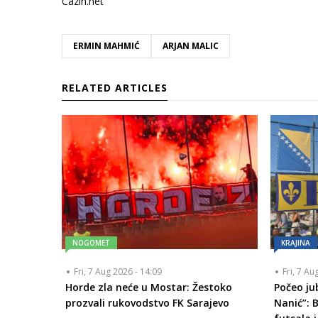
Cazin.net
ERMIN MAHMIĆ
ARJAN MALIC
RELATED ARTICLES
NOGOMET
KRAJINA
Fri, 7 Aug 2026 - 14:09
Fri, 7 Au
Horde zla neće u Mostar: Žestoko
Počeo ju
prozvali rukovodstvo FK Sarajevo
Nanić”: 