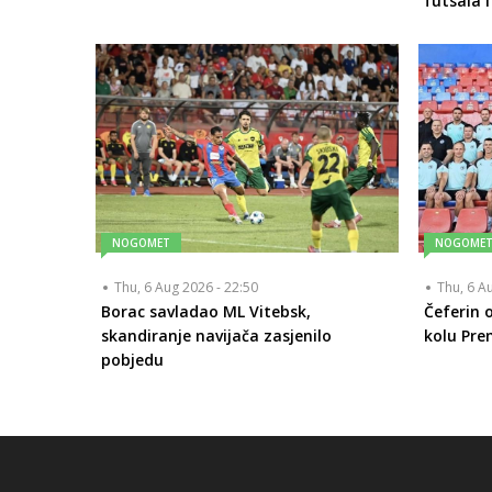
futsala i
NOGOMET
NOGOME
Thu, 6 Aug 2026 - 22:50
Thu, 6 A
Borac savladao ML Vitebsk,
Čeferin o
skandiranje navijača zasjenilo
kolu Prem
pobjedu