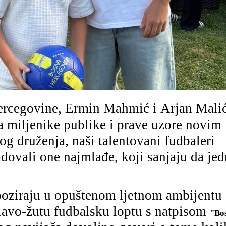
ercegovine, Ermin Mahmić i Arjan Malić
a miljenike publike i prave uzore novim
 druženja, naši talentovani fudbaleri
adovali one najmlađe, koji sanjaju da je
poziraju u opuštenom ljetnom ambijentu 
lavo-žutu fudbalsku loptu s natpisom
"Bos