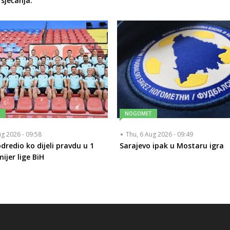
 sjećanja.
T
NOGOMET
ug 2026 - 09:58
Thu, 6 Aug 2026 - 09:49
dredio ko dijeli pravdu u 1
Sarajevo ipak u Mostaru igra
ijer lige BiH