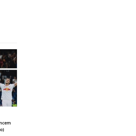
encem
o)