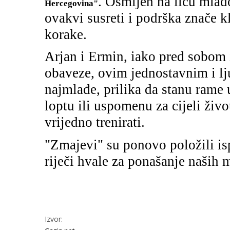
. Osmijeh na licu mlad
Hercegovina"
ovakvi susreti i podrška znače k
korake.
Arjan i Ermin, iako pred sobom 
obaveze, ovim jednostavnim i lj
najmlađe, prilika da stanu rame 
loptu ili uspomenu za cijeli živo
vrijedno trenirati.
"Zmajevi" su ponovo položili isp
riječi hvale za ponašanje naših 
Izvor: