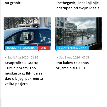
na granici
Izetbegović, lider koji nije
odstupao od svojih ideala
BOSNA I HERCEGOVINA
SVIJET
BOSNA I HERCEGOVINA
Sat, 8 Aug 2026 - 08:16
Sat, 8 Aug 2026 - 07:38
Krvoproliće u Gracu:
Evo kakvo će danas
Turčin nožem izbo
vrijeme biti u BiH
muškarca iz BiH, pa se
dao u bijeg, pokrenuta
velika potjera