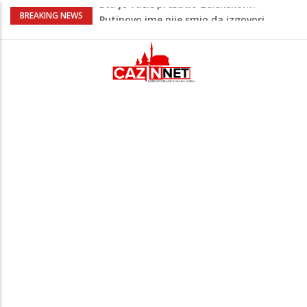
Šta se dešava u Europi? Dron iz
BREAKING NEWS
Rumunije ušao u Bugarsku i eksplodirao
kod gasovoda
Ribari pronašli kosti na isušenom dnu
Save, podsjećaju na ljudske
Sud zaustavio Trumpov plan za veliku
plesnu dvoranu u Bijeloj kući
Grenland upozorio američku kompaniju
povezanu s Trumpom, predsjednik SAD-
a uputio oštre poruke
Šta je Vučić prešutio Zelenskom?
Putinovo ime nije smio da izgovori