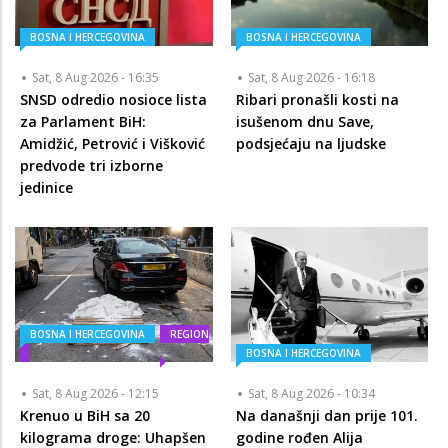
BOSNA I HERCEGOVINA
BOSNA I HERCEGOVINA
Sat, 8 Aug 2026 - 16:35
Sat, 8 Aug 2026 - 16:18
SNSD odredio nosioce lista
Ribari pronašli kosti na
za Parlament BiH:
isušenom dnu Save,
Amidžić, Petrović i Višković
podsjećaju na ljudske
predvode tri izborne
jedinice
BOSNA I HERCEGOVINA
REGION
BOSNA I HERCEGOVINA
Sat, 8 Aug 2026 - 12:15
Sat, 8 Aug 2026 - 10:34
Krenuo u BiH sa 20
Na današnji dan prije 101.
kilograma droge: Uhapšen
godine rođen Alija