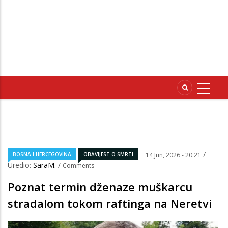
/
BOSNA I HERCEGOVINA
OBAVIJEST O SMRTI
14 Jun, 2026 - 20:21
Uredio:
SaraM.
/
Comments
Poznat termin dženaze muškarcu
stradalom tokom raftinga na Neretvi