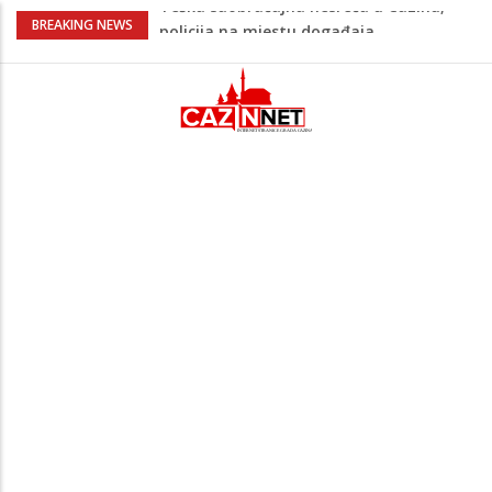
Ovo je 24-godišnji mladić koji je izgubio
BREAKING NEWS
život u rijeci Krivaji kod Zavidovića
Na Ahiret preselio LJUBIJANKIĆ (Hasan)
REDŽEP
Na Ahiret preselio HALILOVIĆ (Smajil)
SEJAD
Sutra dženaza Hamdiji Šahinoviću iz
Bosanske Krupe, kojeg je usmrtila
supruga
Teška saobraćajna nesreća u Cazinu,
policija na mjestu događaja