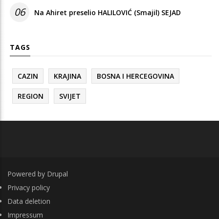
06
Na Ahiret preselio HALILOVIĆ (Smajil) SEJAD
TAGS
CAZIN
KRAJINA
BOSNA I HERCEGOVINA
REGION
SVIJET
Powered by
Drupal
FOOTER
Privacy policy
Data deletion
Impressum