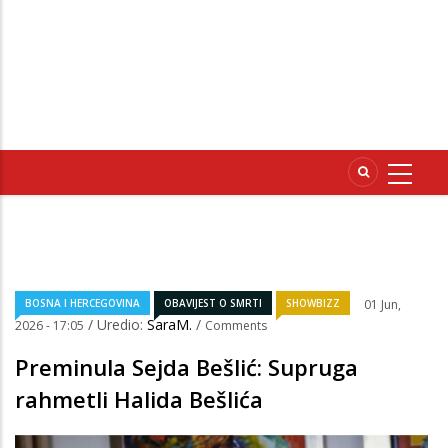
BOSNA I HERCEGOVINA
OBAVIJEST O SMRTI
SHOWBIZZ
01 Jun,
/ Uredio:
SaraM.
/
2026 - 17:05
Comments
Preminula Sejda Bešlić: Supruga
rahmetli Halida Bešlića