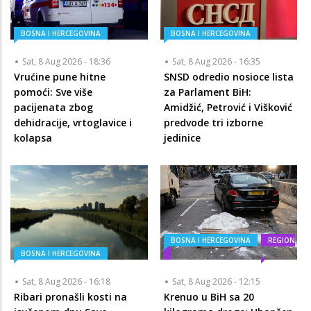
BOSNA I HERCEGOVINA
BOSNA I HERCEGOVINA
Sat, 8 Aug 2026 - 18:36
Sat, 8 Aug 2026 - 16:35
Vrućine pune hitne
SNSD odredio nosioce lista
pomoći: Sve više
za Parlament BiH:
pacijenata zbog
Amidžić, Petrović i Višković
dehidracije, vrtoglavice i
predvode tri izborne
kolapsa
jedinice
BOSNA I HERCEGOVINA
REGION
BOSNA I HERCEGOVINA
Sat, 8 Aug 2026 - 16:18
Sat, 8 Aug 2026 - 12:15
Ribari pronašli kosti na
Krenuo u BiH sa 20