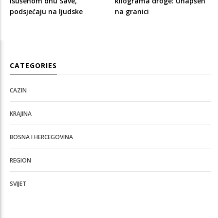
isušenom dnu Save,
kilograma droge: Uhapšen
podsjećaju na ljudske
na granici
CATEGORIES
CAZIN
KRAJINA
BOSNA I HERCEGOVINA
REGION
SVIJET