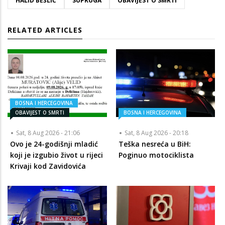
HALID BEŠLIĆ
SUPRUGA
OBAVIJEST O SMRTI
RELATED ARTICLES
BOSNA I HERCEGOVINA
OBAVIJEST O SMRTI
BOSNA I HERCEGOVINA
Sat, 8 Aug 2026 - 21:06
Sat, 8 Aug 2026 - 20:18
Ovo je 24-godišnji mladić
Teška nesreća u BiH:
koji je izgubio život u rijeci
Poginuo motociklista
Krivaji kod Zavidovića