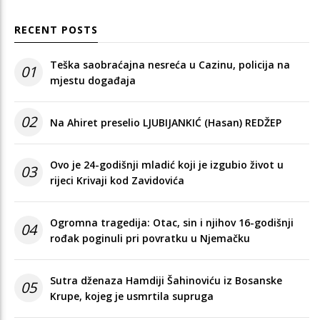
RECENT POSTS
Teška saobraćajna nesreća u Cazinu, policija na
01
mjestu događaja
02
Na Ahiret preselio LJUBIJANKIĆ (Hasan) REDŽEP
Ovo je 24-godišnji mladić koji je izgubio život u
03
rijeci Krivaji kod Zavidovića
Ogromna tragedija: Otac, sin i njihov 16-godišnji
04
rođak poginuli pri povratku u Njemačku
Sutra dženaza Hamdiji Šahinoviću iz Bosanske
05
Krupe, kojeg je usmrtila supruga