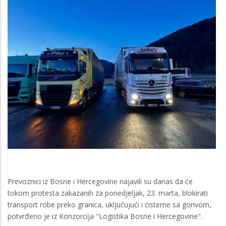
Prevoznici iz Bosne i Hercegovine najavili su danas da će
tokom protesta zakazanih za ponedjeljak, 23. marta, blokirati
transport robe preko granica, uključujući i cisterne sa gorivom,
potvrđeno je iz Konzorcija "Logistika Bosne i Hercegovine".