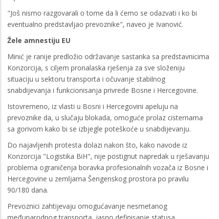
"Još nismo razgovarali o tome da li ćemo se odazvati i ko bi
eventualno predstavljao prevoznike", naveo je Ivanović.
Žele amnestiju EU
Minić je ranije predložio održavanje sastanka sa predstavnicima
Konzorcija, s ciljem pronalaska rješenja za sve složeniju
situaciju u sektoru transporta i očuvanje stabilnog
snabdijevanja i funkcionisanja privrede Bosne i Hercegovine.
Istovremeno, iz vlasti u Bosni i Hercegovini apeluju na
prevoznike da, u slučaju blokada, omoguće prolaz cisternama
sa gorivom kako bi se izbjegle poteškoće u snabdijevanju.
Do najavljenih protesta dolazi nakon što, kako navode iz
Konzorcija "Logistika BiH", nije postignut napredak u rješavanju
problema ograničenja boravka profesionalnih vozača iz Bosne i
Hercegovine u zemljama Šengenskog prostora po pravilu
90/180 dana.
Prevoznici zahtijevaju omogućavanje nesmetanog
međunarodnog transporta, jasno definisanje statusa