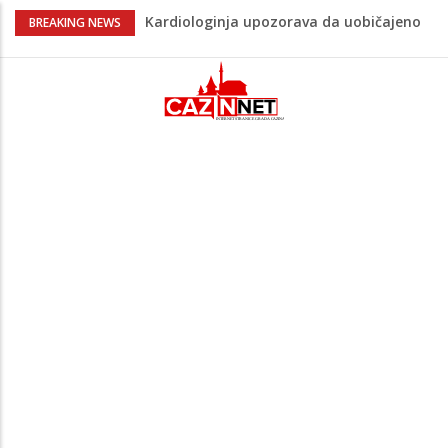
Kardiologinja upozorava da uobičajeno
BREAKING NEWS
piće može začepiti arterije
Novi toplotni val stiže u BiH: U hladu će
biti 42 stepena, raste opasnost od
požara
Trump diže ljestvicu za postizanje mira,
traži od pregovarača da Iran isplati
ratnu odštetu
Evo kako se PSV "iskupio" Bajraktareviću
jer u prethodnoj utakmici nije ulazio u
igru
Bebi rastu prvi zubići? Postoje načini da
joj olakšate nelagodu