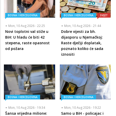
BOSNA I HERCEGOVINA
BOSNA I HERCEGOVINA
SVIJET
Mon, 10 Aug 2026 - 22:25
Mon, 10 Aug 2026 - 21:44
Novi toplotni val stiže u
Dobre vijesti za bh.
BiH: U hladu će biti 42
dijasporu u Njemačkoj:
stepena, raste opasnost
Raste dječiji doplatak,
od požara
poznato koliko će sada
iznositi
BOSNA I HERCEGOVINA
BOSNA I HERCEGOVINA
Mon, 10 Aug 2026 - 19:34
Mon, 10 Aug 2026 - 19:22
Šansa vrijedna milione:
Samo u BiH - policajac i