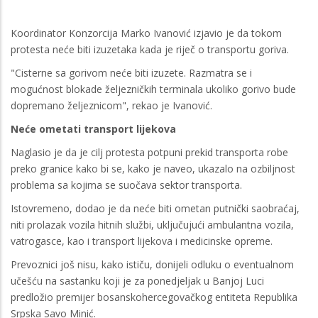
Koordinator Konzorcija Marko Ivanović izjavio je da tokom
protesta neće biti izuzetaka kada je riječ o transportu goriva.
"Cisterne sa gorivom neće biti izuzete. Razmatra se i
mogućnost blokade željezničkih terminala ukoliko gorivo bude
dopremano željeznicom", rekao je Ivanović.
Neće ometati transport lijekova
Naglasio je da je cilj protesta potpuni prekid transporta robe
preko granice kako bi se, kako je naveo, ukazalo na ozbiljnost
problema sa kojima se suočava sektor transporta.
Istovremeno, dodao je da neće biti ometan putnički saobraćaj,
niti prolazak vozila hitnih službi, uključujući ambulantna vozila,
vatrogasce, kao i transport lijekova i medicinske opreme.
Prevoznici još nisu, kako ističu, donijeli odluku o eventualnom
učešću na sastanku koji je za ponedjeljak u Banjoj Luci
predložio premijer bosanskohercegovačkog entiteta Republika
Srpska Savo Minić.