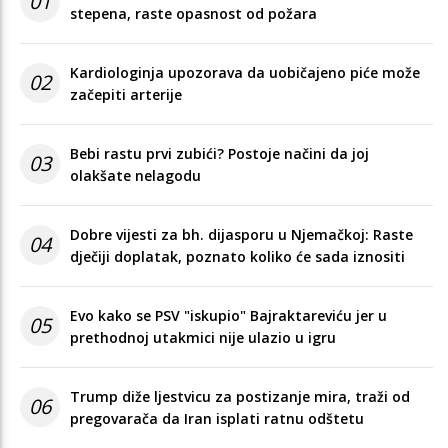
01
stepena, raste opasnost od požara
Kardiologinja upozorava da uobičajeno piće može
02
začepiti arterije
Bebi rastu prvi zubići? Postoje načini da joj
03
olakšate nelagodu
Dobre vijesti za bh. dijasporu u Njemačkoj: Raste
04
dječiji doplatak, poznato koliko će sada iznositi
Evo kako se PSV "iskupio" Bajraktareviću jer u
05
prethodnoj utakmici nije ulazio u igru
Trump diže ljestvicu za postizanje mira, traži od
06
pregovarača da Iran isplati ratnu odštetu