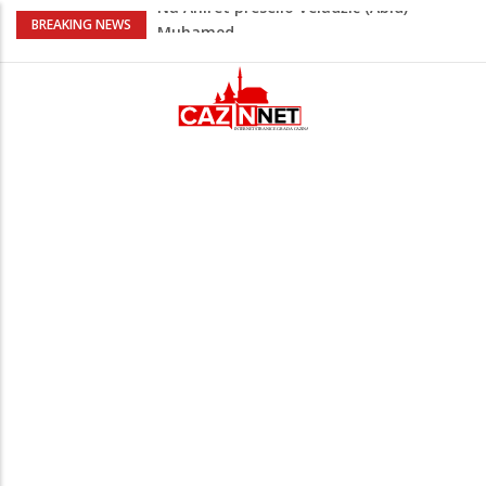
U Americi na Ahiret preselila Dervišević
BREAKING NEWS
(r. Aličajić, otac Muharem) Mine
Milionske odluke na sjednici Vlade USK:
Evo kome je dodijeljen novac
Američki kongresmeni traže od Trumpa:
Vratite sankcije zvaničnicima iz
Republike Srpske
Lana Pudar predvodi BiH na EP: Pariz
čeka najbolju bh. plivačicu
Na Ahiret preselio Veladžić (Abid)
Muhamed