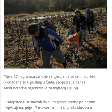
Tijela 27 migranata za koje se vjeruje da su umrli od žeđi
pronađena su u pustinji u Čadu, saopštila je danas
Međunarodna organizacija za migraciju (IOM).
U saopštenju se navodi da su migranti, prema pojedinim
izvještajima, prije 17 mjeseci krenuli iz grada Musara u