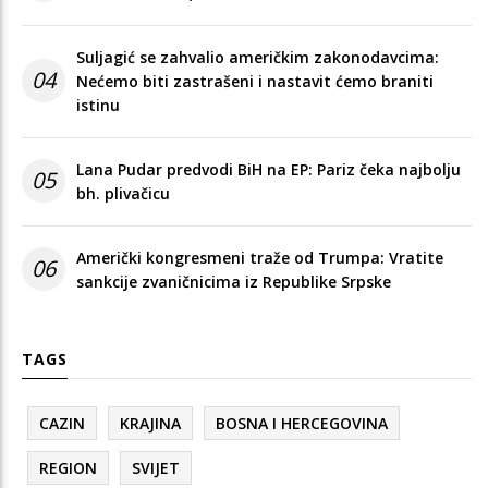
Suljagić se zahvalio američkim zakonodavcima:
04
Nećemo biti zastrašeni i nastavit ćemo braniti
istinu
Lana Pudar predvodi BiH na EP: Pariz čeka najbolju
05
bh. plivačicu
Američki kongresmeni traže od Trumpa: Vratite
06
sankcije zvaničnicima iz Republike Srpske
TAGS
CAZIN
KRAJINA
BOSNA I HERCEGOVINA
REGION
SVIJET