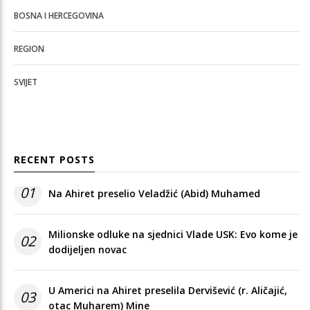
BOSNA I HERCEGOVINA
REGION
SVIJET
RECENT POSTS
01
Na Ahiret preselio Veladžić (Abid) Muhamed
Milionske odluke na sjednici Vlade USK: Evo kome je
02
dodijeljen novac
U Americi na Ahiret preselila Dervišević (r. Aličajić,
03
otac Muharem) Mine