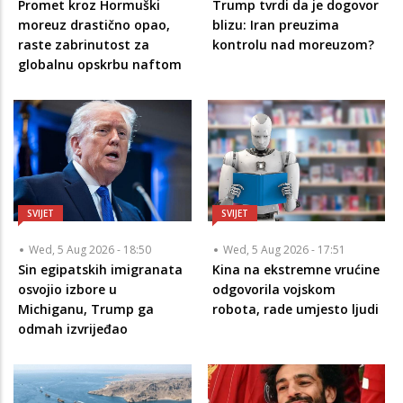
Promet kroz Hormuški
Trump tvrdi da je dogovor
moreuz drastično opao,
blizu: Iran preuzima
raste zabrinutost za
kontrolu nad moreuzom?
globalnu opskrbu naftom
SVIJET
SVIJET
Wed, 5 Aug 2026 - 18:50
Wed, 5 Aug 2026 - 17:51
Sin egipatskih imigranata
Kina na ekstremne vrućine
osvojio izbore u
odgovorila vojskom
Michiganu, Trump ga
robota, rade umjesto ljudi
odmah izvrijeđao