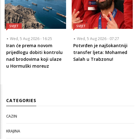
SVIJET
SVIJET
Wed, 5 Aug 2026 - 16:25
Wed, 5 Aug 2026 - 07:27
Iran će prema novom
Potvrđen je najšokantniji
prijedlogu dobiti kontrolu
transfer ljeta: Mohamed
nad brodovima koji ulaze
Salah u Trabzonu!
u Hormuški moreuz
CATEGORIES
CAZIN
KRAJINA