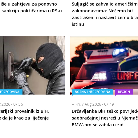
piše u zahtjevu za ponovno
Suljagić se zahvalio američkim
 sankcija političarima u RS-u
zakonodavcima: Nećemo biti
zastrašeni i nastavit ćemo bra
istinu
HERCEGOVINA
BOSNA I HERCEGOVINA
REGION
g 2026 - 07:56
Fri, 7 Aug 2026 - 07:49
rijski provalnik iz BiH,
Državljanka BiH teško povrijeđ
 da je krao za liječenje
saobraćajnoj nesreći u Njemač
BMW-om se zabila u zid