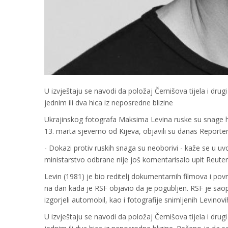
U izvještaju se navodi da položaj Černišova tijela i drug
jednim ili dva hica iz neposredne blizine
Ukrajinskog fotografa Maksima Levina ruske su snage h
13. marta sjeverno od Kijeva, objavili su danas Reporter
- Dokazi protiv ruskih snaga su neoborivi - kaže se u u
ministarstvo odbrane nije još komentarisalo upit Reuter
Levin (1981) je bio reditelj dokumentarnih filmova i po
na dan kada je RSF objavio da je pogubljen. RSF je saop
izgorjeli automobil, kao i fotografije snimljenih Levinovih 
U izvještaju se navodi da položaj Černišova tijela i drug