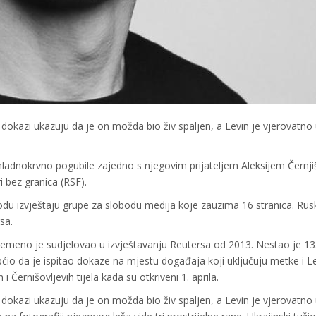
i dokazi ukazuju da je on možda bio živ spaljen, a Levin je vjerovatno 
ladnokrvno pogubile zajedno s njegovim prijateljem Aleksijem Černj
i bez granica (RSF).
vodu izvještaju grupe za slobodu medija koje zauzima 16 stranica. Rus
sa.
vremeno je sudjelovao u izvještavanju Reutersa od 2013. Nestao je 13
ćio da je ispitao dokaze na mjestu događaja koji uključuju metke i L
i Černišovljevih tijela kada su otkriveni 1. aprila.
i dokazi ukazuju da je on možda bio živ spaljen, a Levin je vjerovatno 