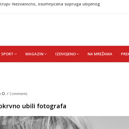
ažević) Senija – Sena
ŠEFIK
je protiv Infantina na izborima: Srbija i Hrvatska se
akon obilježavanja godišnjice: "Doživjela sam poniženje
 mom sinu"
j Krupi: Nezvanično, osumnjičena supruga ubijenog
SPORT
MAGAZIN
IZDVOJENO
NA MREŽAMA
PRE
 O.
/
Comments
okrvno ubili fotografa