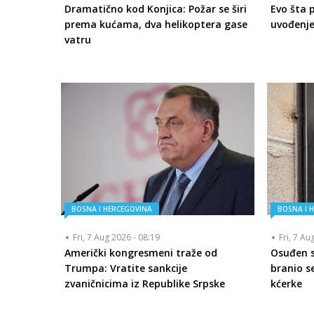
Dramatično kod Konjica: Požar se širi
Evo šta 
prema kućama, dva helikoptera gase
uvođenje
vatru
BOSNA I HERCEGOVINA
BOSNA I 
Fri, 7 Aug 2026 - 08:19
Fri, 7 Au
Američki kongresmeni traže od
Osuđen se
Trumpa: Vratite sankcije
branio se
zvaničnicima iz Republike Srpske
kćerke