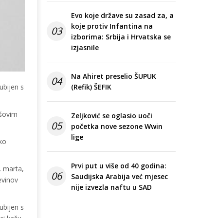
Evo koje države su zasad za, a
koje protiv Infantina na
03
izborima: Srbija i Hrvatska se
izjasnile
Na Ahiret preselio ŠUPUK
04
ubijen s
(Refik) ŠEFIK
išovim
Zeljković se oglasio uoči
05
početka nove sezone Wwin
lige
ko
Prvi put u više od 40 godina:
. marta,
06
Saudijska Arabija već mjesec
evinov
nije izvezla naftu u SAD
ubijen s