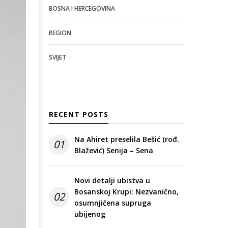
BOSNA I HERCEGOVINA
REGION
SVIJET
RECENT POSTS
Na Ahiret preselila Bešić (rođ.
01
Blažević) Senija – Sena
Novi detalji ubistva u
Bosanskoj Krupi: Nezvanično,
02
osumnjičena supruga
ubijenog