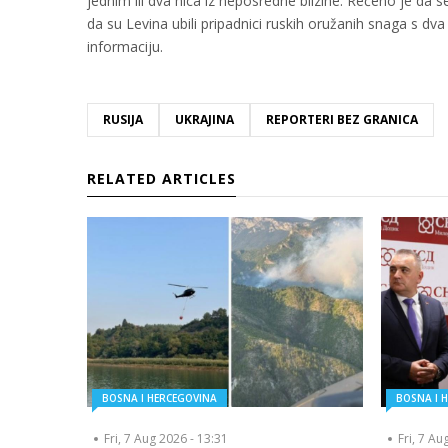
jednim ili dva hica iz neposredne blizine. Rečeno je da se
da su Levina ubili pripadnici ruskih oružanih snaga s dv
informaciju.
RUSIJA
UKRAJINA
REPORTERI BEZ GRANICA
RELATED ARTICLES
BOSNA I HERCEGOVINA
BOSNA I 
Fri, 7 Aug 2026 - 13:31
Fri, 7 Au