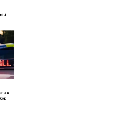
niti
ena u
koj: