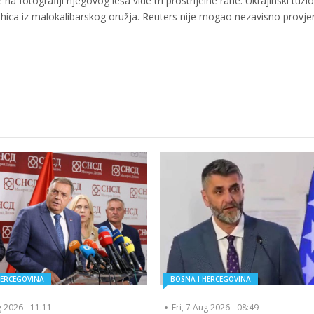
 na fotografiji njegovog leša vide tri prostrijelne rane. Ukrajinski tuži
a hica iz malokalibarskog oružja. Reuters nije mogao nezavisno provjer
HERCEGOVINA
BOSNA I HERCEGOVINA
g 2026 - 11:11
Fri, 7 Aug 2026 - 08:49