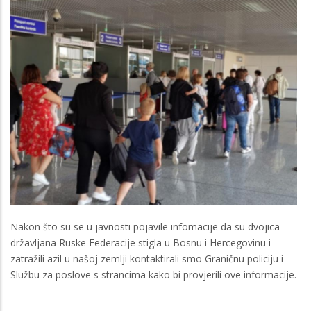
Nakon što su se u javnosti pojavile infomacije da su dvojica
državljana Ruske Federacije stigla u Bosnu i Hercegovinu i
zatražili azil u našoj zemlji kontaktirali smo Graničnu policiju i
Službu za poslove s strancima kako bi provjerili ove informacije.