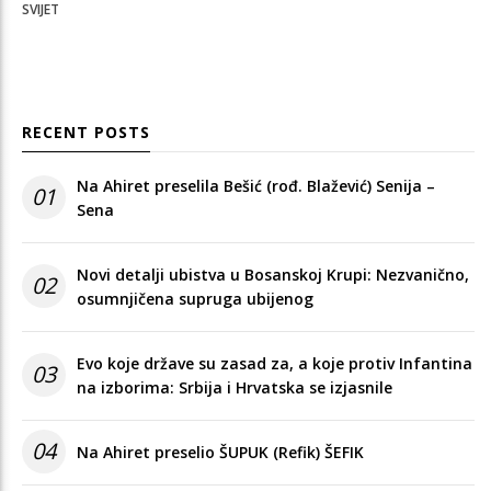
SVIJET
RECENT POSTS
Na Ahiret preselila Bešić (rođ. Blažević) Senija –
01
Sena
Novi detalji ubistva u Bosanskoj Krupi: Nezvanično,
02
osumnjičena supruga ubijenog
Evo koje države su zasad za, a koje protiv Infantina
03
na izborima: Srbija i Hrvatska se izjasnile
04
Na Ahiret preselio ŠUPUK (Refik) ŠEFIK