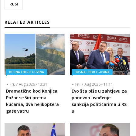
RUSI
RELATED ARTICLES
BOSNA I HERCEGOVINA
BOSNA I HERCEGOVINA
Fri, 7 Aug 2026 - 13:31
Fri, 7 Aug 2026 - 11:11
Dramatično kod Konjica:
Evo šta piše u zahtjevu za
Požar se širi prema
ponovno uvođenje
kućama, dva helikoptera
sankcija političarima u RS-
gase vatru
u