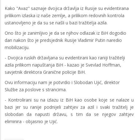
Kako "Avaz" saznaje dvojica državlja iz Rusije su evidentirana
prilikom izlaska iz naše zemlje, a prilikom redovnih kontrola
ustanovljeno je da su se našli u bazi tražitelja azila.
Ono što je zanimljivo je da se njihov odlazak iz BiH dogodio
dan nakon što je predsjednik Rusije Vladimir Putin naredio
mobilizaciju.
- Dvojica ruskih državljana su evidentirani kao raniji tražitelji
azila prilikom napuštanja BiH - kazao je Svevlad Hoffman,
savjetnik direktora Granične policije BiH.
Ovu informaciju nam je potvrdio i Slobodan Ujić, direktor
Službe za poslove s strancima.
- Kontrolirani su na izlazu iz BiH kao osobe koje se nalaze u
bazi jer su ranije podnijeli zahtjev za azil i svaki tražitelj je
slobodan da napusti državu, s tim da se njegov zahtjev
eliminira - objasnio je Ujić.