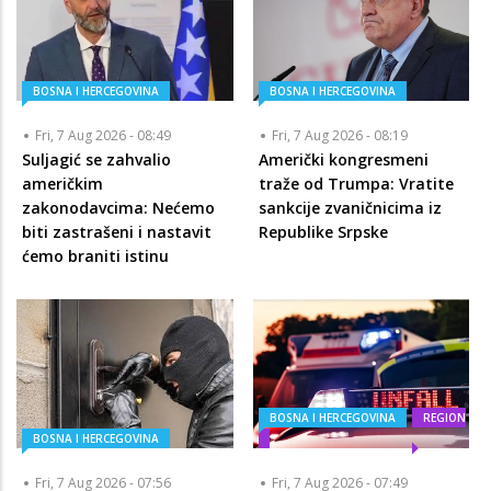
BOSNA I HERCEGOVINA
BOSNA I HERCEGOVINA
Fri, 7 Aug 2026 - 08:49
Fri, 7 Aug 2026 - 08:19
Suljagić se zahvalio
Američki kongresmeni
američkim
traže od Trumpa: Vratite
zakonodavcima: Nećemo
sankcije zvaničnicima iz
biti zastrašeni i nastavit
Republike Srpske
ćemo braniti istinu
BOSNA I HERCEGOVINA
REGION
BOSNA I HERCEGOVINA
Fri, 7 Aug 2026 - 07:56
Fri, 7 Aug 2026 - 07:49