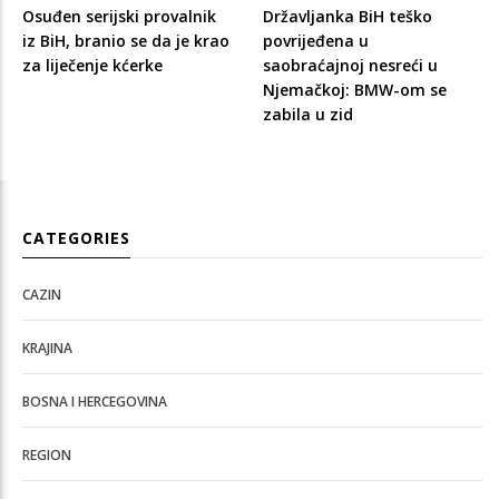
Osuđen serijski provalnik
Državljanka BiH teško
iz BiH, branio se da je krao
povrijeđena u
za liječenje kćerke
saobraćajnoj nesreći u
Njemačkoj: BMW-om se
zabila u zid
CATEGORIES
CAZIN
KRAJINA
BOSNA I HERCEGOVINA
REGION