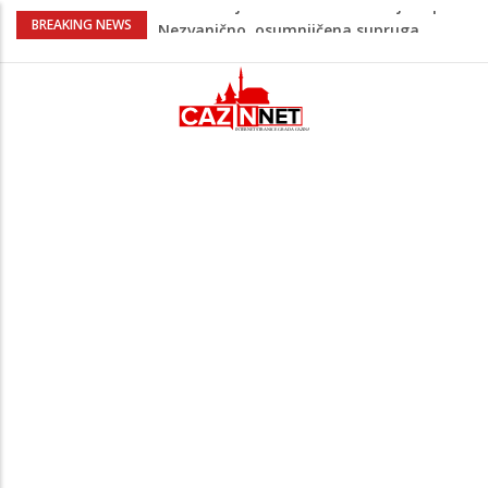
Na Ahiret preselila Bešić (rođ. Blažević)
BREAKING NEWS
Senija – Sena
Na Ahiret preselio ŠUPUK (Refik) ŠEFIK
Evo koje države su zasad za, a koje
protiv Infantina na izborima: Srbija i
Hrvatska se izjasnile
Majka Izeta Nanića progovorila nakon
obilježavanja godišnjice: "Doživjela sam
poniženje na mjestu gdje se odaje
počast mom sinu"
Novi detalji ubistva u Bosanskoj Krupi:
Nezvanično, osumnjičena supruga
ubijenog