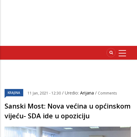
/ Uredio:
Arijana
/
KRAJINA
11 Jan, 2021 - 12:30
Comments
Sanski Most: Nova većina u općinskom
vijeću- SDA ide u opoziciju