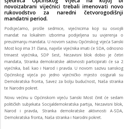
sjednica Općinskog Vijeća na kojoj bi
novoizabrani vijećnici trebali imenovati novo
rukovodstvo za naredni četvorogodišnji
mandatni period.
Podsjećamo, prošle sedmice, vijećnicima koji su osvojili
mandat na lokalnim izborima podijeljena su uvjerenja o
preuzimanju mandata. U novom sazivu Općinskog vijeća Sanski
Most koji ima 31 člana, najviše vijećnika imati će SDA, odnosno
trinaest vijećnika, SDP šest, Nezavisni blok dobio je četiri
mandata, Stranka demokratske aktivnosti participirati će sa 2
vijećnika, baš kao i Narod i pravda. U novom sazivu sanskog
Općinskog vijeća po jedno vijećničko mjesto osigurali su
Demokratska fronta, Savez za bolju budućnost, Naša stranka
te Narodni pokret.
Novu većinu u Općinskom vijeću Sanski Most činit će sedam
političkih subjekata Socijaldemokratska partija, Nezavisni blok,
Narod i pravda, Stranka demokratske aktivnosti A-SDA,
Demokratska fronta, Naša stranka i Narodni pokret.