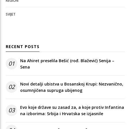
REGION
SVIJET
RECENT POSTS
Na Ahiret preselila Bešić (rođ. Blažević) Senija –
01
Sena
Novi detalji ubistva u Bosanskoj Krupi: Nezvanično,
02
osumnjičena supruga ubijenog
Evo koje države su zasad za, a koje protiv Infantina
03
na izborima: Srbija i Hrvatska se izjasnile