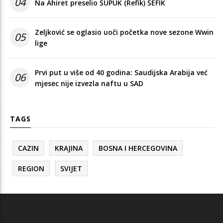
04
Na Ahiret preselio ŠUPUK (Refik) ŠEFIK
Zeljković se oglasio uoči početka nove sezone Wwin
05
lige
Prvi put u više od 40 godina: Saudijska Arabija već
06
mjesec nije izvezla naftu u SAD
TAGS
CAZIN
KRAJINA
BOSNA I HERCEGOVINA
REGION
SVIJET