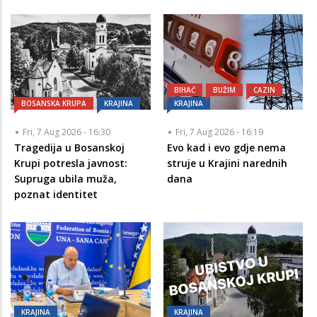
BIHAĆ
BUŽIM
CAZIN
BOSANSKA KRUPA
KRAJINA
KRAJINA
Fri, 7 Aug 2026 - 16:30
Fri, 7 Aug 2026 - 16:19
Tragedija u Bosanskoj
Evo kad i evo gdje nema
Krupi potresla javnost:
struje u Krajini narednih
Supruga ubila muža,
dana
poznat identitet
KRAJINA
KRAJINA