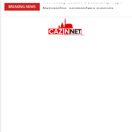
Na Ahiret preselila Bešić (rođ. Blažević)
BREAKING NEWS
Senija – Sena
Na Ahiret preselio ŠUPUK (Refik) ŠEFIK
Evo koje države su zasad za, a koje
protiv Infantina na izborima: Srbija i
Hrvatska se izjasnile
Majka Izeta Nanića progovorila nakon
obilježavanja godišnjice: "Doživjela sam
poniženje na mjestu gdje se odaje
počast mom sinu"
Novi detalji ubistva u Bosanskoj Krupi:
Nezvanično, osumnjičena supruga
ubijenog