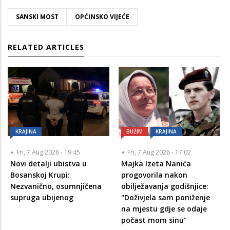
SANSKI MOST
OPĆINSKO VIJEĆE
RELATED ARTICLES
KRAJINA
BUŽIM
KRAJINA
Fri, 7 Aug 2026 - 19:45
Fri, 7 Aug 2026 - 17:02
Novi detalji ubistva u
Majka Izeta Nanića
Bosanskoj Krupi:
progovorila nakon
Nezvanično, osumnjičena
obilježavanja godišnjice:
supruga ubijenog
"Doživjela sam poniženje
na mjestu gdje se odaje
počast mom sinu"