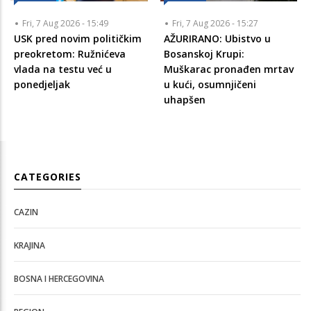
Fri, 7 Aug 2026 - 15:49
Fri, 7 Aug 2026 - 15:27
USK pred novim političkim
AŽURIRANO: Ubistvo u
preokretom: Ružnićeva
Bosanskoj Krupi:
vlada na testu već u
Muškarac pronađen mrtav
ponedjeljak
u kući, osumnjičeni
uhapšen
CATEGORIES
CAZIN
KRAJINA
BOSNA I HERCEGOVINA