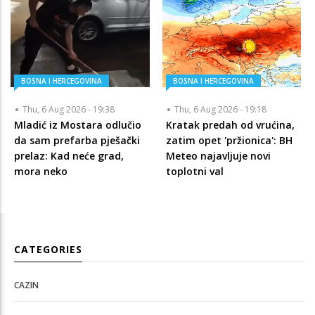
BOSNA I HERCEGOVINA
BOSNA I HERCEGOVINA
Thu, 6 Aug 2026 - 19:38
Thu, 6 Aug 2026 - 19:18
Mladić iz Mostara odlučio
Kratak predah od vrućina,
da sam prefarba pješački
zatim opet 'pržionica': BH
prelaz: Kad neće grad,
Meteo najavljuje novi
mora neko
toplotni val
CATEGORIES
CAZIN