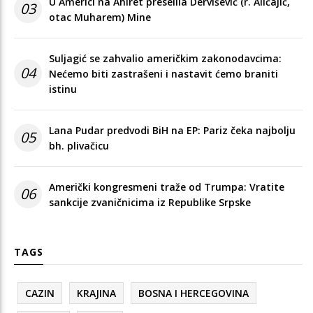
U Americi na Ahiret preselila Dervišević (r. Aličajić,
03
otac Muharem) Mine
Suljagić se zahvalio američkim zakonodavcima:
04
Nećemo biti zastrašeni i nastavit ćemo braniti
istinu
Lana Pudar predvodi BiH na EP: Pariz čeka najbolju
05
bh. plivačicu
Američki kongresmeni traže od Trumpa: Vratite
06
sankcije zvaničnicima iz Republike Srpske
TAGS
CAZIN
KRAJINA
BOSNA I HERCEGOVINA