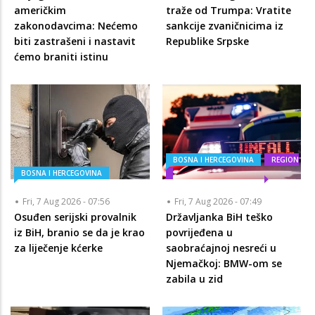
američkim
traže od Trumpa: Vratite
zakonodavcima: Nećemo
sankcije zvaničnicima iz
biti zastrašeni i nastavit
Republike Srpske
ćemo braniti istinu
BOSNA I HERCEGOVINA
REGION
BOSNA I HERCEGOVINA
Fri, 7 Aug 2026 - 07:56
Fri, 7 Aug 2026 - 07:49
Osuđen serijski provalnik
Državljanka BiH teško
iz BiH, branio se da je krao
povrijeđena u
za liječenje kćerke
saobraćajnoj nesreći u
Njemačkoj: BMW-om se
zabila u zid