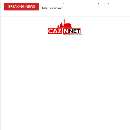
U Americi na Ahiret preselila Dervišević
BREAKING NEWS
(r. Aličajić, otac Muharem) Mine
Milionske odluke na sjednici Vlade USK:
Evo kome je dodijeljen novac
Američki kongresmeni traže od Trumpa:
Vratite sankcije zvaničnicima iz
Republike Srpske
Lana Pudar predvodi BiH na EP: Pariz
čeka najbolju bh. plivačicu
Na Ahiret preselio Veladžić (Abid)
Muhamed