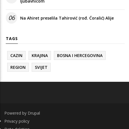
ljubavnicom
06
Na Ahiret preselila Tahirović (rođ. Ćoralić) Alije
TAGS
CAZIN
KRAJINA
BOSNA I HERCEGOVINA
REGION
SVIJET
Powered by
Drupal
FOOTER
Privacy policy