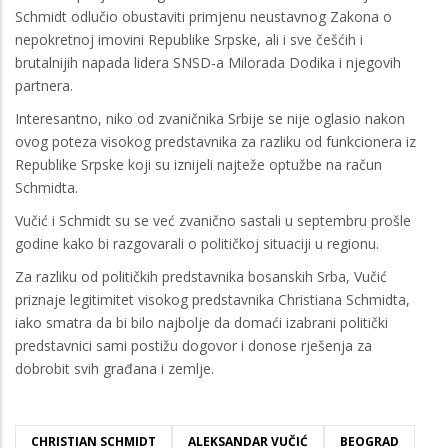
Schmidt odlučio obustaviti primjenu neustavnog Zakona o
nepokretnoj imovini Republike Srpske, ali i sve češćih i
brutalnijih napada lidera SNSD-a Milorada Dodika i njegovih
partnera.
Interesantno, niko od zvaničnika Srbije se nije oglasio nakon
ovog poteza visokog predstavnika za razliku od funkcionera iz
Republike Srpske koji su iznijeli najteže optužbe na račun
Schmidta.
Vučić i Schmidt su se već zvanično sastali u septembru prošle
godine kako bi razgovarali o političkoj situaciji u regionu.
Za razliku od političkih predstavnika bosanskih Srba, Vučić
priznaje legitimitet visokog predstavnika Christiana Schmidta,
iako smatra da bi bilo najbolje da domaći izabrani politički
predstavnici sami postižu dogovor i donose rješenja za
dobrobit svih građana i zemlje.
CHRISTIAN SCHMIDT
ALEKSANDAR VUČIĆ
BEOGRAD