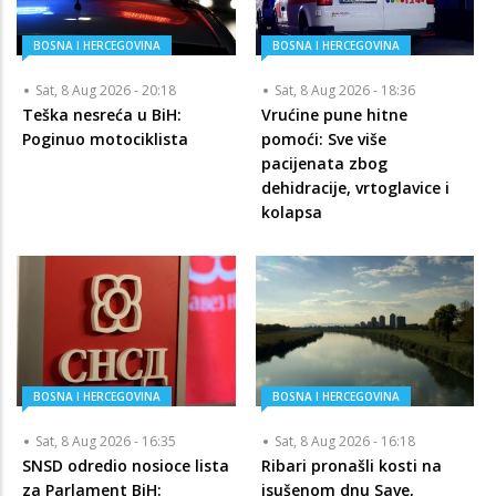
BOSNA I HERCEGOVINA
BOSNA I HERCEGOVINA
Sat, 8 Aug 2026 - 20:18
Sat, 8 Aug 2026 - 18:36
Teška nesreća u BiH:
Vrućine pune hitne
Poginuo motociklista
pomoći: Sve više
pacijenata zbog
dehidracije, vrtoglavice i
kolapsa
BOSNA I HERCEGOVINA
BOSNA I HERCEGOVINA
Sat, 8 Aug 2026 - 16:35
Sat, 8 Aug 2026 - 16:18
SNSD odredio nosioce lista
Ribari pronašli kosti na
za Parlament BiH:
isušenom dnu Save,