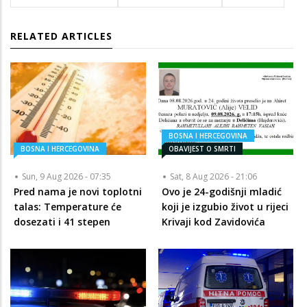
RELATED ARTICLES
BOSNA I HERCEGOVINA
BOSNA I HERCEGOVINA
OBAVIJEST O SMRTI
Sun, 9 Aug 2026 - 07:35
Sat, 8 Aug 2026 - 21:06
Pred nama je novi toplotni
Ovo je 24-godišnji mladić
talas: Temperature će
koji je izgubio život u rijeci
dosezati i 41 stepen
Krivaji kod Zavidovića