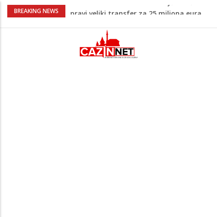
Psihijatrica: Ovo je greška koju većina
BREAKING NEWS
roditelja radi dok razgovara s
tinejdžerima
Na Ahiret preselila Tahirović (rođ.
Ćoralić) Alije
FIFA stala u odbranu Infantina nakon
skandala sa ljubavnicom
Meso koje se topi u ustima: Jednostavan
recept za sočnu junetinu u saftu
Potvrda i iz kluba: Dženan Pejčinović
pravi veliki transfer za 25 miliona eura