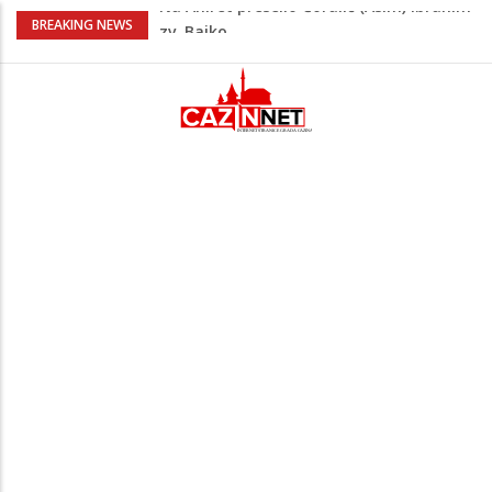
Nakon velikih vrućina u BiH stiže kiša
BREAKING NEWS
Rekordnih 20,3 miliona KM ide za
zapošljavanje i očuvanje radnih mjesta
Dok Evropa ostavlja cigarete, Hrvati
puše sve više: Treći su u cijeloj EU
Radnici više neće morati na sunce po
najvećoj vrućini: Inspektori obilaze
gradilišta
Na Ahiret preselio Ćoralić (Asim) Ibrahim
zv. Bajko