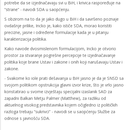
potrebe da se izjednačavaju svi u BiH, i krivica raspoređuje na
“strane” - navodi SDA u saopćenju.
S obzirom na to da je jako dugo u BiH i da savršeno poznaje
ovdašnje prilike, Incko je, kako ističe SDA, morao koristiti
precizne, jasne i određene formulacije kada je u pitanju
karakterizacija politika.
Kako navode dvosmislenom formulacijom, Incko je otvorio
prostor za stvaranje pogrešne percepcije te izjednačavanje
politika koje brane Ustav i zakone i onih koji narušavaju Ustav i
zakone.
- Svakome ko iole prati dešavanja u BiH jasno je da je SNSD sa
svojom politikom opstrukcija glavni izvor krize, što je vrlo jasno
konstatirao u svome izvještaju specijalni izaslanik SAD za
zapadni Balkan Metju Palmer (Matthew), za razliku od
aktuelnog visokog predstavnika kojem očigledno iz političkih
razloga trebaju “sukrivci” - navodi se u saopćenju Službe za
odnose s javnošću SDA.