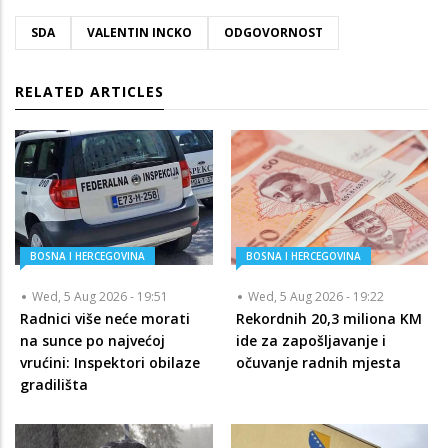
SDA
VALENTIN INCKO
ODGOVORNOST
RELATED ARTICLES
BOSNA I HERCEGOVINA
BOSNA I HERCEGOVINA
Wed, 5 Aug 2026 - 19:51
Wed, 5 Aug 2026 - 19:22
Radnici više neće morati
Rekordnih 20,3 miliona KM
na sunce po najvećoj
ide za zapošljavanje i
vrućini: Inspektori obilaze
očuvanje radnih mjesta
gradilišta