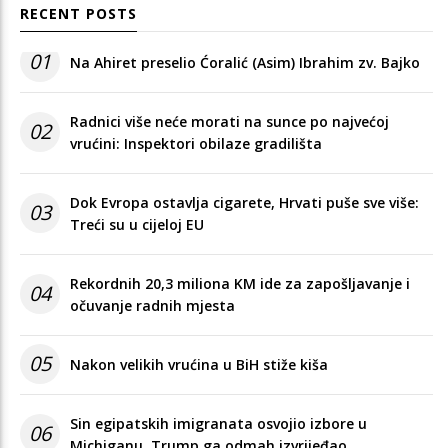
RECENT POSTS
01
Na Ahiret preselio Ćoralić (Asim) Ibrahim zv. Bajko
Radnici više neće morati na sunce po najvećoj
02
vrućini: Inspektori obilaze gradilišta
Dok Evropa ostavlja cigarete, Hrvati puše sve više:
03
Treći su u cijeloj EU
Rekordnih 20,3 miliona KM ide za zapošljavanje i
04
očuvanje radnih mjesta
05
Nakon velikih vrućina u BiH stiže kiša
Sin egipatskih imigranata osvojio izbore u
06
Michiganu, Trump ga odmah izvrijeđao