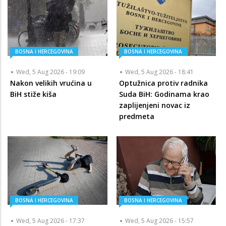
BOSNA I HERCEGOVINA
BOSNA I HERCEGOVINA
Wed, 5 Aug 2026 - 19:09
Wed, 5 Aug 2026 - 18:41
Nakon velikih vrućina u
Optužnica protiv radnika
BiH stiže kiša
Suda BiH: Godinama krao
zaplijenjeni novac iz
predmeta
BOSNA I HERCEGOVINA
BOSNA I HERCEGOVINA
Wed, 5 Aug 2026 - 17:37
Wed, 5 Aug 2026 - 15:57