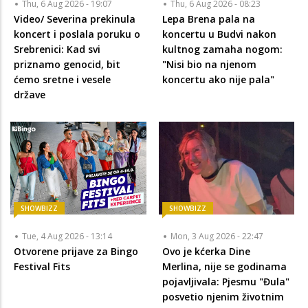
Thu, 6 Aug 2026 - 19:07
Thu, 6 Aug 2026 - 08:23
Video/ Severina prekinula
Lepa Brena pala na
koncert i poslala poruku o
koncertu u Budvi nakon
Srebrenici: Kad svi
kultnog zamaha nogom:
priznamo genocid, bit
"Nisi bio na njenom
ćemo sretne i vesele
koncertu ako nije pala"
države
SHOWBIZZ
SHOWBIZZ
Tue, 4 Aug 2026 - 13:14
Mon, 3 Aug 2026 - 22:47
Otvorene prijave za Bingo
Ovo je kćerka Dine
Festival Fits
Merlina, nije se godinama
pojavljivala: Pjesmu "Đula"
posvetio njenim životnim