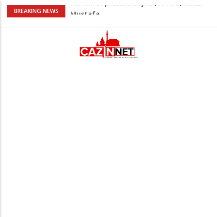
AŽURIRANO: Ubistvo u Bosanskoj Krupi:
BREAKING NEWS
Muškarac pronađen mrtav u kući,
osumnjičeni uhapšen
Horde zla neće u Mostar: Žestoko
prozvali rukovodstvo FK Sarajevo
Cazin: Spektakularnom završnicom
okončano „Lito moje medeno 2026“
Na Ahiret preselila Musić (Sušić) Hata
Na Ahiret preselio Bajrić (Omera) Hadži
Mustafa