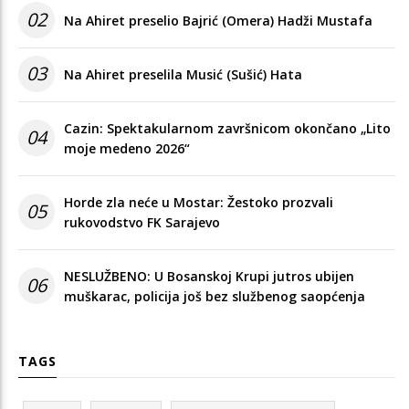
02
Na Ahiret preselio Bajrić (Omera) Hadži Mustafa
03
Na Ahiret preselila Musić (Sušić) Hata
Cazin: Spektakularnom završnicom okončano „Lito
04
moje medeno 2026“
Horde zla neće u Mostar: Žestoko prozvali
05
rukovodstvo FK Sarajevo
NESLUŽBENO: U Bosanskoj Krupi jutros ubijen
06
muškarac, policija još bez službenog saopćenja
TAGS