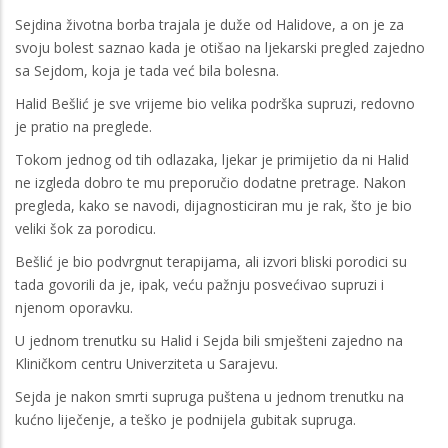
Sejdina životna borba trajala je duže od Halidove, a on je za
svoju bolest saznao kada je otišao na ljekarski pregled zajedno
sa Sejdom, koja je tada već bila bolesna.
Halid Bešlić je sve vrijeme bio velika podrška supruzi, redovno
je pratio na preglede.
Tokom jednog od tih odlazaka, ljekar je primijetio da ni Halid
ne izgleda dobro te mu preporučio dodatne pretrage. Nakon
pregleda, kako se navodi, dijagnosticiran mu je rak, što je bio
veliki šok za porodicu.
Bešlić je bio podvrgnut terapijama, ali izvori bliski porodici su
tada govorili da je, ipak, veću pažnju posvećivao supruzi i
njenom oporavku.
U jednom trenutku su Halid i Sejda bili smješteni zajedno na
Kliničkom centru Univerziteta u Sarajevu.
Sejda je nakon smrti supruga puštena u jednom trenutku na
kućno liječenje, a teško je podnijela gubitak supruga.