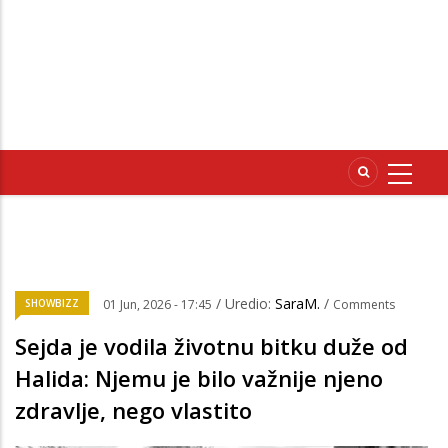
/ Uredio:
SaraM.
/
SHOWBIZZ
01 Jun, 2026 - 17:45
Comments
Sejda je vodila životnu bitku duže od
Halida: Njemu je bilo važnije njeno
zdravlje, nego vlastito