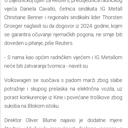
U zajedničkoj izjavi za Reuters, predsjednica radničkog
vijeća Daniela Cavallo, čelnica sindikata IG Metall
Christiane Benner i regionalni sindikalni lider Thorsten
Groeger naglasili su da dogovor iz 2024. godine, kojim
se garantira očuvanje njemačkih pogona, ne smije biti
doveden u pitanje, piše Reuters.
- S nama kao općim radničkim vijećem i IG Metallom
neće biti zatvaranja tvornica - naveli su.
Volkswagen se suočava s padom marži zbog slabe
potražnje i skupog prelaska na električna vozila, uz
porast konkurencije iz Kine i povećane troškove zbog
sukoba na Bliskom istoku.
Direktor Oliver Blume najavio je dodatne mjere