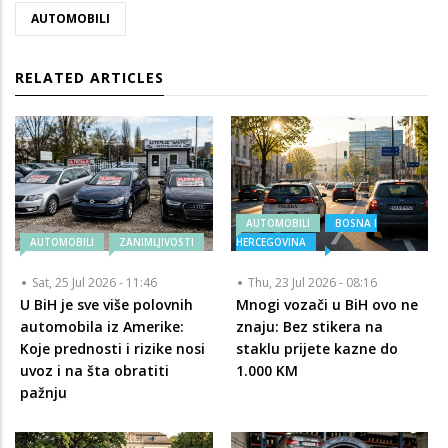
AUTOMOBILI
RELATED ARTICLES
AUTOMOBILI
BOSNA I
AUTOMOBILI
ZANIMLJIVOSTI
HERCEGOVINA
Sat, 25 Jul 2026 - 11:46
Thu, 23 Jul 2026 - 08:16
U BiH je sve više polovnih
Mnogi vozači u BiH ovo ne
automobila iz Amerike:
znaju: Bez stikera na
Koje prednosti i rizike nosi
staklu prijete kazne do
uvoz i na šta obratiti
1.000 KM
pažnju