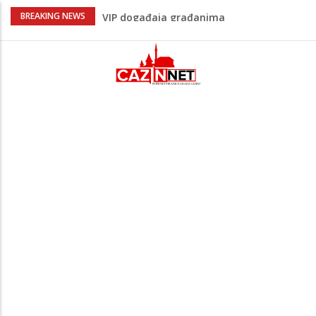
Sarajevo ipak u Mostaru igra
BREAKING NEWS
Čeferin odredio ko dijeli pravdu u 1 kolu
Premijer lige BiH
Lepa Brena pala na koncertu u Budvi
nakon kultnog zamaha nogom: "Nisi bio
na njenom koncertu ako nije pala"
Na Ahiret preselio BEKTAŠEVIĆ (HUSEIN)
HUSEIN-BEKTAŠ
Bingo Group i ove godine otvara vrata
VIP događaja građanima