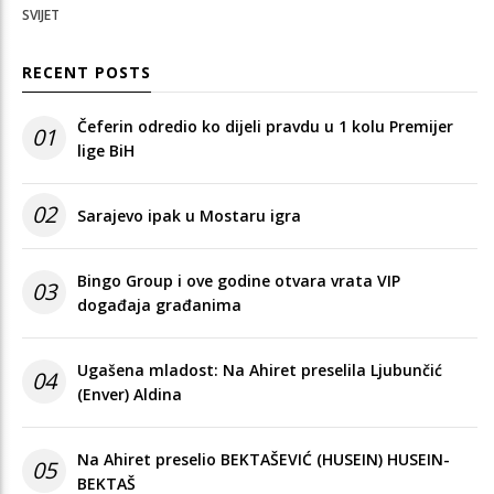
SVIJET
RECENT POSTS
Čeferin odredio ko dijeli pravdu u 1 kolu Premijer
01
lige BiH
02
Sarajevo ipak u Mostaru igra
Bingo Group i ove godine otvara vrata VIP
03
događaja građanima
Ugašena mladost: Na Ahiret preselila Ljubunčić
04
(Enver) Aldina
Na Ahiret preselio BEKTAŠEVIĆ (HUSEIN) HUSEIN-
05
BEKTAŠ