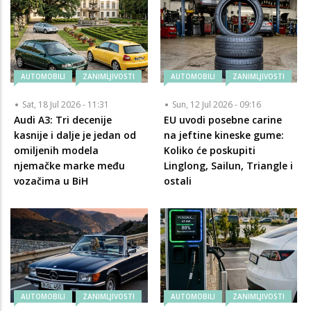
AUTOMOBILI
ZANIMLJIVOSTI
AUTOMOBILI
ZANIMLJIVOSTI
Sat, 18 Jul 2026 - 11:31
Sun, 12 Jul 2026 - 09:16
Audi A3: Tri decenije
EU uvodi posebne carine
kasnije i dalje je jedan od
na jeftine kineske gume:
omiljenih modela
Koliko će poskupiti
njemačke marke među
Linglong, Sailun, Triangle i
vozačima u BiH
ostali
AUTOMOBILI
ZANIMLJIVOSTI
AUTOMOBILI
ZANIMLJIVOSTI