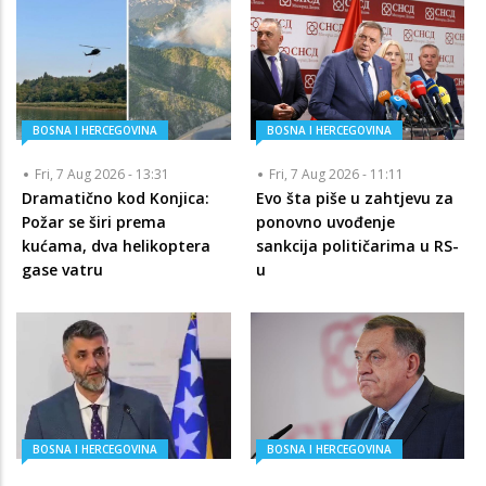
BOSNA I HERCEGOVINA
BOSNA I HERCEGOVINA
Fri, 7 Aug 2026 - 13:31
Fri, 7 Aug 2026 - 11:11
Dramatično kod Konjica:
Evo šta piše u zahtjevu za
Požar se širi prema
ponovno uvođenje
kućama, dva helikoptera
sankcija političarima u RS-
gase vatru
u
BOSNA I HERCEGOVINA
BOSNA I HERCEGOVINA