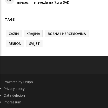
mjesec nije izvezla naftu u SAD
TAGS
CAZIN
KRAJINA
BOSNA I HERCEGOVINA
REGION
SVIJET
Powered by
Drupal
FOOTER
Privacy policy
Data deletion
Impressum