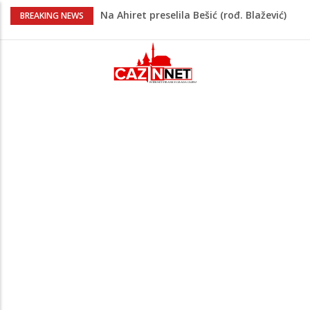
Na Ahiret preselila Bešić (rođ. Blažević)
BREAKING NEWS
Senija – Sena
Na Ahiret preselio ŠUPUK (Refik) ŠEFIK
Evo koje države su zasad za, a koje
protiv Infantina na izborima: Srbija i
Hrvatska se izjasnile
Majka Izeta Nanića progovorila nakon
obilježavanja godišnjice: "Doživjela sam
poniženje na mjestu gdje se odaje
počast mom sinu"
Novi detalji ubistva u Bosanskoj Krupi:
Nezvanično, osumnjičena supruga
ubijenog