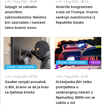
Fri, 7 Aug 2026 - 08:49
Fri, 7 Aug 2026 - 08:19
Suljagić se zahvalio
Američki kongresmeni
američkim
traže od Trumpa: Vratite
zakonodavcima: Nećemo
sankcije zvaničnicima iz
biti zastrašeni i nastavit
Republike Srpske
ćemo braniti istinu
BOSNA I HERCEGOVINA
REGION
BOSNA I HERCEGOVINA
Fri, 7 Aug 2026 - 07:56
Fri, 7 Aug 2026 - 07:49
Osuđen serijski provalnik
Državljanka BiH teško
iz BiH, branio se da je krao
povrijeđena u
za liječenje kćerke
saobraćajnoj nesreći u
Njemačkoj: BMW-om se
zabila u zid