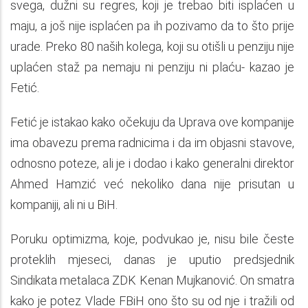
svega, dužni su regres, koji je trebao biti isplaćen u
maju, a još nije isplaćen pa ih pozivamo da to što prije
urade. Preko 80 naših kolega, koji su otišli u penziju nije
uplaćen staž pa nemaju ni penziju ni plaću- kazao je
Fetić.
Fetić je istakao kako očekuju da Uprava ove kompanije
ima obavezu prema radnicima i da im objasni stavove,
odnosno poteze, ali je i dodao i kako generalni direktor
Ahmed Hamzić već nekoliko dana nije prisutan u
kompaniji, ali ni u BiH.
Poruku optimizma, koje, podvukao je, nisu bile česte
proteklih mjeseci, danas je uputio predsjednik
Sindikata metalaca ZDK Kenan Mujkanović. On smatra
kako je potez Vlade FBiH ono što su od nje i tražili od