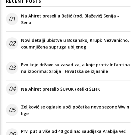
RECENT POSTS
Na Ahiret preselila Bešić (rođ. Blažević) Senija –
01
Sena
Novi detalji ubistva u Bosanskoj Krupi: Nezvanično,
02
osumnjičena supruga ubijenog
Evo koje države su zasad za, a koje protiv Infantina
03
na izborima: Srbija i Hrvatska se izjasnile
04
Na Ahiret preselio ŠUPUK (Refik) ŠEFIK
Zeljković se oglasio uoči početka nove sezone Wwin
05
lige
Prvi put u više od 40 godina: Saudijska Arabija već
06