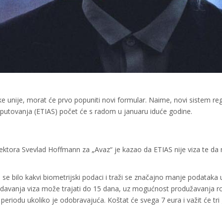
e unije, morat će prvo popuniti novi formular. Naime, novi sistem reg
g putovanja (ETIAS) počet će s radom u januaru iduće godine.
 direktora Svevlad Hoffmann za „Avaz“ je kazao da ETIAS nije viza te da
u se bilo kakvi biometrijski podaci i traži se značajno manje podataka 
zdavanja viza može trajati do 15 dana, uz mogućnost produžavanja r
eriodu ukoliko je odobravajuća. Koštat će svega 7 eura i važit će tri