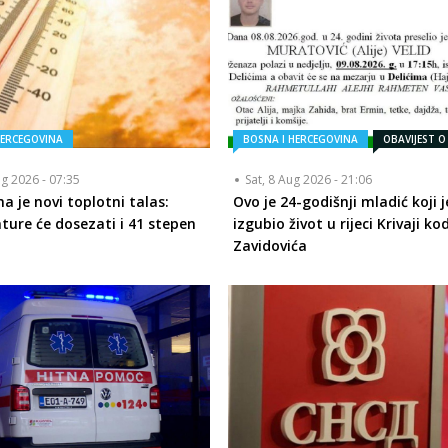
HERCEGOVINA
BOSNA I HERCEGOVINA
OBAVIJEST O
ug 2026 - 07:35
Sat, 8 Aug 2026 - 21:06
a je novi toplotni talas:
Ovo je 24-godišnji mladić koji j
ure će dosezati i 41 stepen
izgubio život u rijeci Krivaji ko
Zavidovića