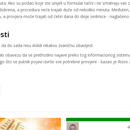
ta. Ako su podaci koje ste unijeli u formular tačni i ne smatraju va
ti odobrena, a procedura neće trajati duže od nekoliko minuta. Međutim
no, a provjera može trajati od četiri dana do dvije sedmice - naglašeno 
sti
 da do sada nisu dobili nikakvu zvaničnu obavijest.
ati obavezu da se prethodno najave preko tog informacionog sistem
o što se putnik pojavi izvrše sve potrebne provjere - kazao je Rizvo 