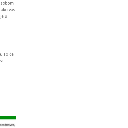
s osobom
, ako vas
je u
a. To će
za