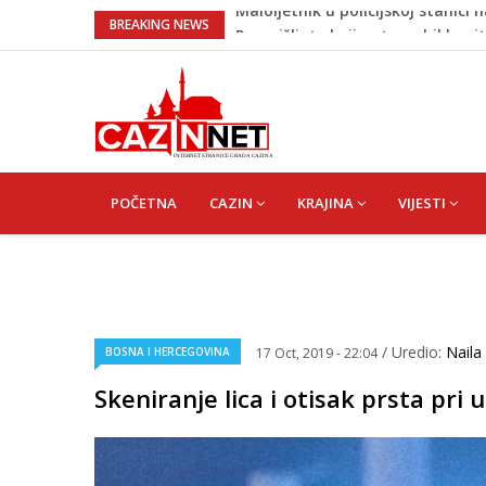
Razmišljate koji automobil kupit
BREAKING NEWS
Pet namirnica za doručak koje će
Potvrda i iz kluba: Dženan Pejčino
Psihijatrica: Ovo je greška koju 
Maloljetnik u policijskoj stanici 
MAIN
NAVIGATION
POČETNA
CAZIN
KRAJINA
VIJESTI
/ Uredio:
Naila
BOSNA I HERCEGOVINA
17 Oct, 2019 - 22:04
Skeniranje lica i otisak prsta pri 