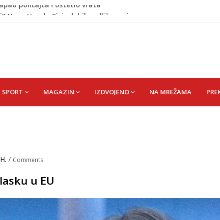
i? Nova Honda Civic dobila odlične ocjene
 vas držati sitima sve do ručka
vić pravi veliki transfer za 25 miliona eura
većina roditelja radi dok razgovara s tinejdžerima
napao policajca i oštetio vrata
SPORT
MAGAZIN
IZDVOJENO
NA MREŽAMA
PRE
 H.
/
Comments
ulasku u EU