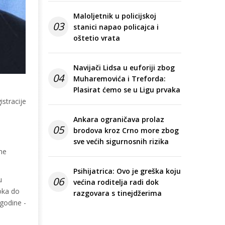
Maloljetnik u policijskoj
03
stanici napao policajca i
oštetio vrata
Navijači Lidsa u euforiji zbog
04
Muharemovića i Treforda:
Plasirat ćemo se u Ligu prvaka
istracije
Ankara ograničava prolaz
05
brodova kroz Crno more zbog
sve većih sigurnosnih rizika
 ne
Psihijatrica: Ovo je greška koju
u
06
većina roditelja radi dok
oka do
razgovara s tinejdžerima
 godine -