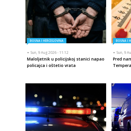
BOSNA I HERCEGOVINA
BOSNA I 
Sun, 9 Aug 2026 - 11:12
Sun, 9 A
Maloljetnik u policijskoj stanici napao
Pred nam
policajca i oštetio vrata
Temperat