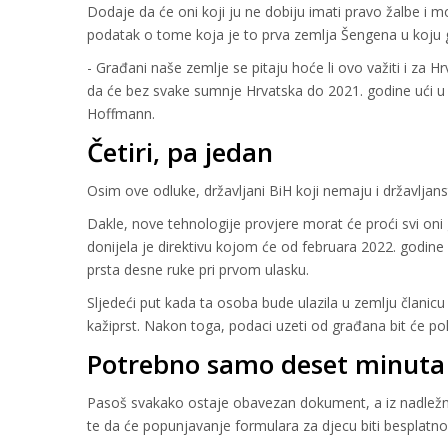
Dodaje da će oni koji ju ne dobiju imati pravo žalbe i 
podatak o tome koja je to prva zemlja Šengena u koju 
- Građani naše zemlje se pitaju hoće li ovo važiti i za
da će bez svake sumnje Hrvatska do 2021. godine ući u 
Hoffmann.
Četiri, pa jedan
Osim ove odluke, državljani BiH koji nemaju i državljan
Dakle, nove tehnologije provjere morat će proći svi o
donijela je direktivu kojom će od februara 2022. godine bi
prsta desne ruke pri prvom ulasku.
Sljedeći put kada ta osoba bude ulazila u zemlju članic
kažiprst. Nakon toga, podaci uzeti od građana bit će po
Potrebno samo deset minuta
Pasoš svakako ostaje obavezan dokument, a iz nadležnih 
te da će popunjavanje formulara za djecu biti besplatn