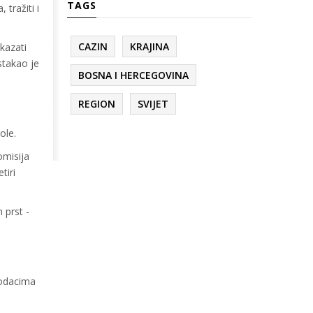
TAGS
tražiti i
CAZIN
KRAJINA
kazati
stakao je
BOSNA I HERCEGOVINA
REGION
SVIJET
role.
omisija
tiri
 prst -
podacima