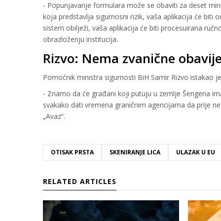
- Popunjavanje formulara može se obaviti za deset minu
koja predstavlja sigurnosni rizik, vaša aplikacija će bi
sistem obilježi, vaša aplikacija će biti procesuirana ruč
obrazloženju institucija.
Rizvo: Nema zvanične obavije
Pomoćnik ministra sigurnosti BiH Samir Rizvo istakao je
- Znamo da će građani koji putuju u zemlje Šengena im
svakako dati vremena graničnim agencijama da prije neg
„Avaz“.
OTISAK PRSTA
SKENIRANJE LICA
ULAZAK U EU
RELATED ARTICLES