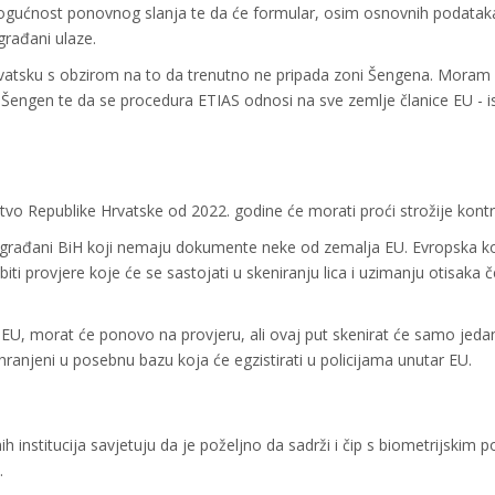
mogućnost ponovnog slanja te da će formular, osim osnovnih podataka, 
građani ulaze.
 Hrvatsku s obzirom na to da trenutno ne pripada zoni Šengena. Moram 
Šengen te da se procedura ETIAS odnosi na sve zemlje članice EU - i
stvo Republike Hrvatske od 2022. godine će morati proći strožije kont
ni građani BiH koji nemaju dokumente neke od zemalja EU. Evropska k
ti provjere koje će se sastojati u skeniranju lica i uzimanju otisaka če
u EU, morat će ponovo na provjeru, ali ovaj put skenirat će samo jedan
hranjeni u posebnu bazu koja će egzistirati u policijama unutar EU.
institucija savjetuju da je poželjno da sadrži i čip s biometrijskim 
o.