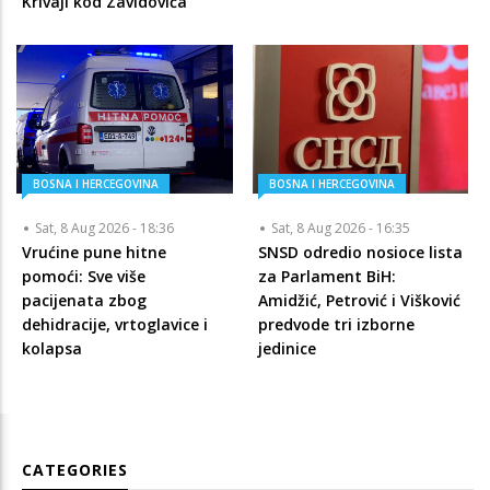
Krivaji kod Zavidovića
BOSNA I HERCEGOVINA
BOSNA I HERCEGOVINA
Sat, 8 Aug 2026 - 18:36
Sat, 8 Aug 2026 - 16:35
Vrućine pune hitne
SNSD odredio nosioce lista
pomoći: Sve više
za Parlament BiH:
pacijenata zbog
Amidžić, Petrović i Višković
dehidracije, vrtoglavice i
predvode tri izborne
kolapsa
jedinice
CATEGORIES