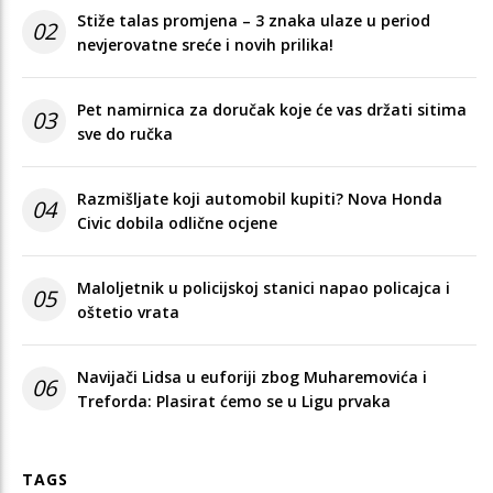
Stiže talas promjena – 3 znaka ulaze u period
02
nevjerovatne sreće i novih prilika!
Pet namirnica za doručak koje će vas držati sitima
03
sve do ručka
Razmišljate koji automobil kupiti? Nova Honda
04
Civic dobila odlične ocjene
Maloljetnik u policijskoj stanici napao policajca i
05
oštetio vrata
Navijači Lidsa u euforiji zbog Muharemovića i
06
Treforda: Plasirat ćemo se u Ligu prvaka
TAGS