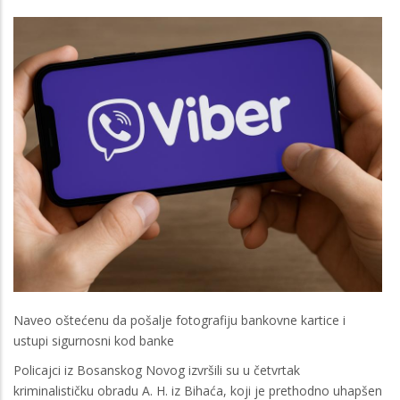
Naveo oštećenu da pošalje fotografiju bankovne kartice i
ustupi sigurnosni kod banke
Policajci iz Bosanskog Novog izvršili su u četvrtak
kriminalističku obradu A. H. iz Bihaća, koji je prethodno uhapšen