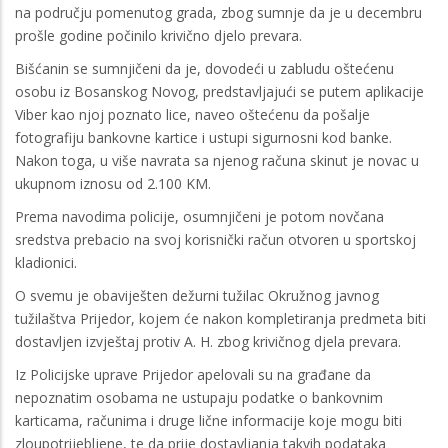
na području pomenutog grada, zbog sumnje da je u decembru
prošle godine počinilo krivično djelo prevara.
Bišćanin se sumnjičeni da je, dovodeći u zabludu oštećenu
osobu iz Bosanskog Novog, predstavljajući se putem aplikacije
Viber kao njoj poznato lice, naveo oštećenu da pošalje
fotografiju bankovne kartice i ustupi sigurnosni kod banke.
Nakon toga, u više navrata sa njenog računa skinut je novac u
ukupnom iznosu od 2.100 KM.
Prema navodima policije, osumnjičeni je potom novčana
sredstva prebacio na svoj korisnički račun otvoren u sportskoj
kladionici.
O svemu je obaviješten dežurni tužilac Okružnog javnog
tužilaštva Prijedor, kojem će nakon kompletiranja predmeta biti
dostavljen izvještaj protiv A. H. zbog krivičnog djela prevara.
Iz Policijske uprave Prijedor apelovali su na građane da
nepoznatim osobama ne ustupaju podatke o bankovnim
karticama, računima i druge lične informacije koje mogu biti
zloupotrijebljene, te da prije dostavljanja takvih podataka