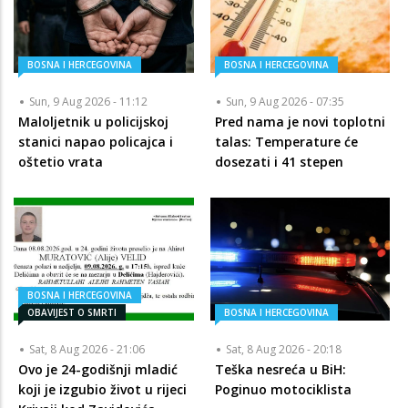
BOSNA I HERCEGOVINA
BOSNA I HERCEGOVINA
Sun, 9 Aug 2026 - 11:12
Sun, 9 Aug 2026 - 07:35
Maloljetnik u policijskoj
Pred nama je novi toplotni
stanici napao policajca i
talas: Temperature će
oštetio vrata
dosezati i 41 stepen
BOSNA I HERCEGOVINA
OBAVIJEST O SMRTI
BOSNA I HERCEGOVINA
Sat, 8 Aug 2026 - 21:06
Sat, 8 Aug 2026 - 20:18
Ovo je 24-godišnji mladić
Teška nesreća u BiH:
koji je izgubio život u rijeci
Poginuo motociklista