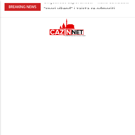
Maloljetnik u policijskoj stanici napao
BREAKING NEWS
policajca i oštetio vrata
Razmišljate koji automobil kupiti? Nova
Honda Civic dobila odlične ocjene
Pet namirnica za doručak koje će vas
držati sitima sve do ručka
Stiže talas promjena – 3 znaka ulaze u
period nevjerovatne sreće i novih prilika!
Umjetnost usporenosti – Kako savladati
"spori vikend" i zaista se odmoriti