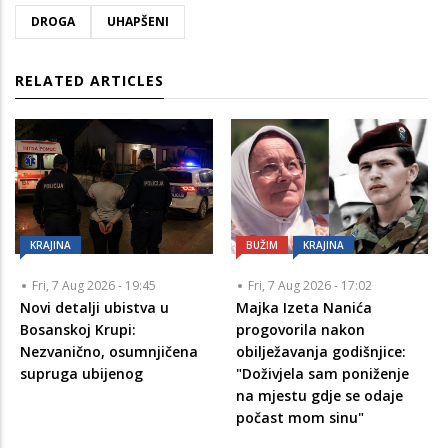
DROGA
UHAPŠENI
RELATED ARTICLES
KRAJINA
BUŽIM
KRAJINA
Fri, 7 Aug 2026 - 19:45
Fri, 7 Aug 2026 - 17:02
Novi detalji ubistva u
Majka Izeta Nanića
Bosanskoj Krupi:
progovorila nakon
Nezvanično, osumnjičena
obilježavanja godišnjice:
supruga ubijenog
"Doživjela sam poniženje
na mjestu gdje se odaje
počast mom sinu"