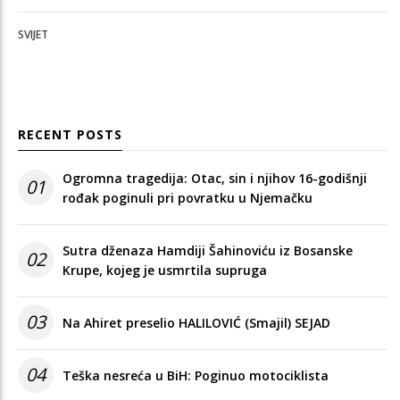
SVIJET
RECENT POSTS
Ogromna tragedija: Otac, sin i njihov 16-godišnji
01
rođak poginuli pri povratku u Njemačku
Sutra dženaza Hamdiji Šahinoviću iz Bosanske
02
Krupe, kojeg je usmrtila supruga
03
Na Ahiret preselio HALILOVIĆ (Smajil) SEJAD
04
Teška nesreća u BiH: Poginuo motociklista