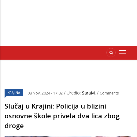
/ Uredio:
SaraM.
/
KRAJINA
08 Nov, 2024 - 17:02
Comments
Slučaj u Krajini: Policija u blizini
osnovne škole privela dva lica zbog
droge