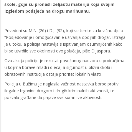
škole, gdje su pronašli zeljastu materiju koja svojim
izgledom podsjeća na drogu marihuanu.
Privedeni su M.N. (26) i D.J. (32), koji se terete za krivično djelo
“Posjedovanje i omogućavanje uživanja opojnih droga”. Istraga
je u toku, a policija nastavlja s ispitivanjem osumnjičenih kako
bi se utvrdile sve okolnosti ovog slučaja, piše Dijaspora.
Ova akcija policije je rezultat povećanog nadzora u područjima
u kojima borave mladi i djeca, a sigurnost u blizini škola i
obrazovnih institucija ostaje prioritet lokalnih vlasti.
Policija u Bužimu je naglasila važnost nastavka borbe protiv
ilegalne trgovine drogom i drugih kriminalnih aktivnosti, te
pozvala građane da prijave sve sumnjive aktivnosti.