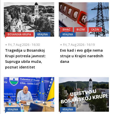
BIHAĆ
BUŽIM
CAZIN
BOSANSKA KRUPA
KRAJINA
KRAJINA
Fri, 7 Aug 2026 - 16:30
Fri, 7 Aug 2026 - 16:19
Tragedija u Bosanskoj
Evo kad i evo gdje nema
Krupi potresla javnost:
struje u Krajini narednih
Supruga ubila muža,
dana
poznat identitet
KRAJINA
KRAJINA