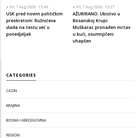
Fri, 7 Aug 2026 - 15:49
Fri, 7 Aug 2026 - 15:27
USK pred novim političkim
AŽURIRANO: Ubistvo u
preokretom: Ružnićeva
Bosanskoj Krupi:
vlada na testu već u
Muškarac pronađen mrtav
ponedjeljak
u kući, osumnjičeni
uhapšen
CATEGORIES
CAZIN
KRAJINA
BOSNA I HERCEGOVINA
REGION