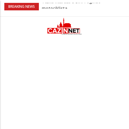
Na Ahiret preselio HALILOVIĆ (Smajil)
BREAKING NEWS
SEJAD
Sutra dženaza Hamdiji Šahinoviću iz
Bosanske Krupe, kojeg je usmrtila
supruga
Ogromna tragedija: Otac, sin i njihov 16-
godišnji rođak poginuli pri povratku u
Njemačku
Prvi put nakon 40 godina Amerika ostala
bez saudijske nafte
Teška nesreća u BiH: Poginuo
motociklista