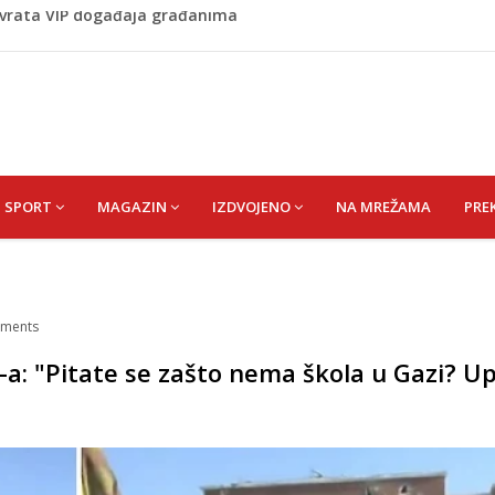
 1 kolu Premijer lige BiH
Budvi nakon kultnog zamaha nogom: "Nisi bio na njenom
(HUSEIN) HUSEIN-BEKTAŠ
 vrata VIP događaja građanima
SPORT
MAGAZIN
IZDVOJENO
NA MREŽAMA
PRE
ments
a: "Pitate se zašto nema škola u Gazi? Up