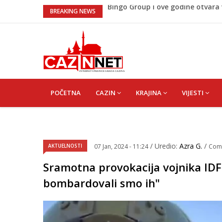
Sarajevo ipak u Mostaru igra
BREAKING NEWS
Čeferin odredio ko dijeli pravdu u
Lepa Brena pala na koncertu u 
koncertu ako nije pala"
Na Ahiret preselio BEKTAŠEVIĆ 
Bingo Group i ove godine otvara
MAIN
NAVIGATION
POČETNA
CAZIN
KRAJINA
VIJESTI
/ Uredio:
Azra G.
/
AKTUELNOSTI
07 Jan, 2024 - 11:24
Com
Sramotna provokacija vojnika IDF-
bombardovali smo ih"