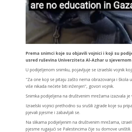
Prema snimci koje su objavili vojnici i koji su pod
usred ruševina Univerziteta Al-Azhar u sjevernom
U podijeljenom snimku, pojavljuje se izraelski vojnik k
"Za one koji se pitaju zašto nema obrazovanja i škola 
više nikada nećete biti inženjeri", govori vojnik.
Snimka podijeljena na društvenim mrežama izazvala je ve
Izraelski vojnici prethodno su srušili zgrade koje su pr
pjevali pjesme i zabavljali se.
Na slikama podijeljenim na društvenim mrežama, izraelski 
pjesme rugajući se Palestincima čije su domove uništili.