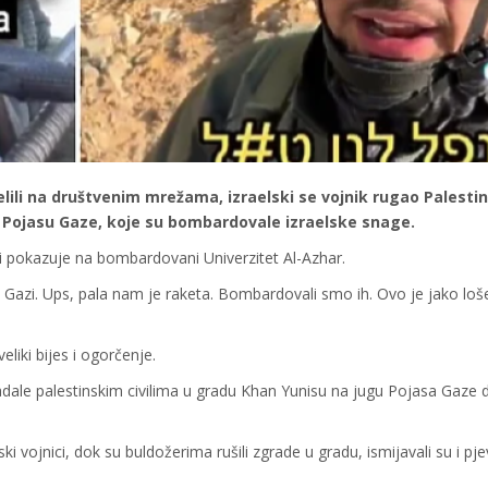
ijelili na društvenim mrežama, izraelski se vojnik rugao Palesti
 Pojasu Gaze, koje su bombardovale izraelske snage.
oji pokazuje na bombardovani Univerzitet Al-Azhar.
u Gazi. Ups, pala nam je raketa. Bombardovali smo ih. Ovo je jako lo
liki bijes i ogorčenje.
ipadale palestinskim civilima u gradu Khan Yunisu na jugu Pojasa Gaze 
vojnici, dok su buldožerima rušili zgrade u gradu, ismijavali su i pje