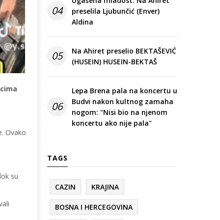
Ugašena mladost: Na Ahiret
04
preselila Ljubunčić (Enver)
Aldina
Na Ahiret preselio BEKTAŠEVIĆ
05
(HUSEIN) HUSEIN-BEKTAŠ
ncima
Lepa Brena pala na koncertu u
Budvi nakon kultnog zamaha
06
nogom: "Nisi bio na njenom
koncertu ako nije pala"
še. Ovako
TAGS
dok su
CAZIN
KRAJINA
vali
BOSNA I HERCEGOVINA