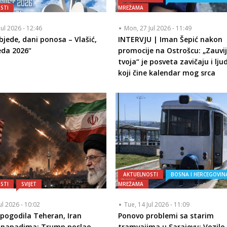
STI
MREŽAMA
Jul 2026 - 12:46
Mon, 27 Jul 2026 - 11:49
bjede, dani ponosa – Vlašić,
INTERVJU | Iman Šepić nakon
eda 2026“
promocije na Ostrošcu: „Zauvi
tvoja“ je posveta zavičaju i lj
koji čine kalendar mog srca
AKTUELNOSTI
BOSNA I HERCEGOVIN
STI
SVIJET
MREŽAMA
ul 2026 - 10:02
Tue, 14 Jul 2026 - 11:09
pogodila Teheran, Iran
Ponovo problemi sa starim
o napadima: Trump poslao
tramvajima u Sarajevu: Vozilo