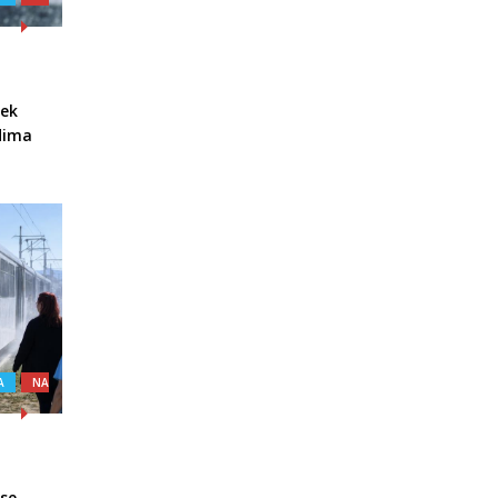
jek
udima
A
NA
 se