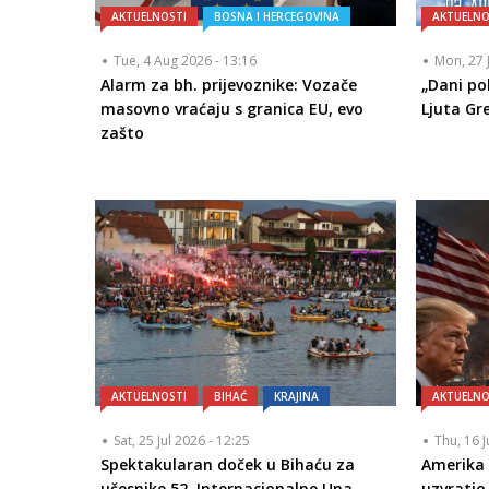
AKTUELNOSTI
BOSNA I HERCEGOVINA
AKTUELNO
Tue, 4 Aug 2026 - 13:16
Mon, 27 
Alarm za bh. prijevoznike: Vozače
„Dani po
masovno vraćaju s granica EU, evo
Ljuta Gr
zašto
AKTUELNOSTI
BIHAĆ
KRAJINA
AKTUELNO
Sat, 25 Jul 2026 - 12:25
Thu, 16 J
Spektakularan doček u Bihaću za
Amerika 
učesnike 52. Internacionalne Una
uzvrati