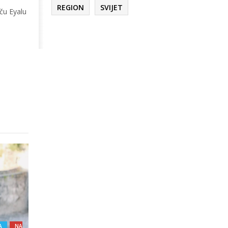
REGION
SVIJET
ču Eyalu
A
NA