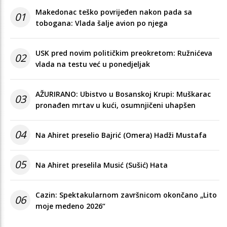
Makedonac teško povrijeđen nakon pada sa
01
tobogana: Vlada šalje avion po njega
USK pred novim političkim preokretom: Ružnićeva
02
vlada na testu već u ponedjeljak
AŽURIRANO: Ubistvo u Bosanskoj Krupi: Muškarac
03
pronađen mrtav u kući, osumnjičeni uhapšen
04
Na Ahiret preselio Bajrić (Omera) Hadži Mustafa
05
Na Ahiret preselila Musić (Sušić) Hata
Cazin: Spektakularnom završnicom okončano „Lito
06
moje medeno 2026“