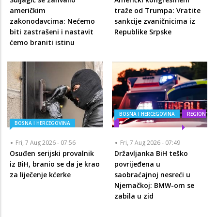
američkim
traže od Trumpa: Vratite
zakonodavcima: Nećemo
sankcije zvaničnicima iz
biti zastrašeni i nastavit
Republike Srpske
ćemo braniti istinu
BOSNA I HERCEGOVINA
REGION
BOSNA I HERCEGOVINA
Fri, 7 Aug 2026 - 07:56
Fri, 7 Aug 2026 - 07:49
Osuđen serijski provalnik
Državljanka BiH teško
iz BiH, branio se da je krao
povrijeđena u
za liječenje kćerke
saobraćajnoj nesreći u
Njemačkoj: BMW-om se
zabila u zid