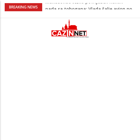
Na Ahiret preselio Bajrić (Omera) Hadži
BREAKING NEWS
Mustafa
AŽURIRANO: Ubistvo u Bosanskoj Krupi:
Muškarac pronađen mrtav u kući,
osumnjičeni uhapšen
USK pred novim političkim preokretom:
Ružnićeva vlada na testu već u
ponedjeljak
Cazin: Spektakularnom završnicom
okončano „Lito moje medeno 2026“
Makedonac teško povrijeđen nakon
pada sa tobogana: Vlada šalje avion po
njega