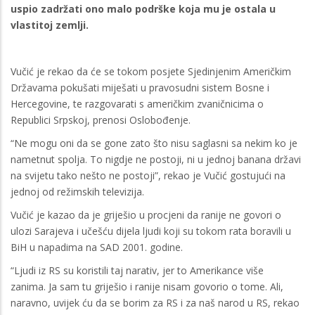
uspio zadržati ono malo podrške koja mu je ostala u
vlastitoj zemlji.
Vučić je rekao da će se tokom posjete Sjedinjenim Američkim
Državama pokušati miješati u pravosudni sistem Bosne i
Hercegovine, te razgovarati s američkim zvaničnicima o
Republici Srpskoj, prenosi Oslobođenje.
“Ne mogu oni da se gone zato što nisu saglasni sa nekim ko je
nametnut spolja. To nigdje ne postoji, ni u jednoj banana državi
na svijetu tako nešto ne postoji”, rekao je Vučić gostujući na
jednoj od režimskih televizija.
Vučić je kazao da je griješio u procjeni da ranije ne govori o
ulozi Sarajeva i učešću dijela ljudi koji su tokom rata boravili u
BiH u napadima na SAD 2001. godine.
“Ljudi iz RS su koristili taj narativ, jer to Amerikance više
zanima. Ja sam tu griješio i ranije nisam govorio o tome. Ali,
naravno, uvijek ću da se borim za RS i za naš narod u RS, rekao