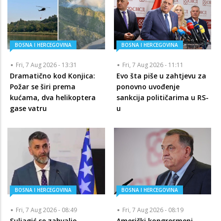
BOSNA I HERCEGOVINA
BOSNA I HERCEGOVINA
Fri, 7 Aug 2026 - 13:31
Fri, 7 Aug 2026 - 11:11
Dramatično kod Konjica:
Evo šta piše u zahtjevu za
Požar se širi prema
ponovno uvođenje
kućama, dva helikoptera
sankcija političarima u RS-
gase vatru
u
BOSNA I HERCEGOVINA
BOSNA I HERCEGOVINA
Fri, 7 Aug 2026 - 08:49
Fri, 7 Aug 2026 - 08:19
Suljagić se zahvalio
Američki kongresmeni