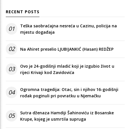
RECENT POSTS
Teška saobraćajna nesreća u Cazinu, policija na
01
mjestu događaja
02
Na Ahiret preselio LJUBIJANKIĆ (Hasan) REDŽEP
Ovo je 24-godišnji mladić koji je izgubio život u
03
rijeci Krivaji kod Zavidovića
Ogromna tragedija: Otac, sin i njihov 16-godišnji
04
rođak poginuli pri povratku u Njemačku
Sutra dženaza Hamdiji Šahinoviću iz Bosanske
05
Krupe, kojeg je usmrtila supruga