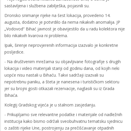
sastavljena i službena zabilješka, pojasnili su.
Dronsko snimanje rijeke na šest lokacija, provedeno 14.
augusta, dodatno je potvrdilo da nema nikakvih anomalija. JP
„Vodovod“ Bihać javnost je obavijestilo da u radu kolektora nije
bilo nikakvih kvarova ni problema.
Ipak, širenje neprovjerenih informacija izazvalo je konkretne
posljedice.
- Na društvenim mrežama su objavljivane fotografije s drugih
lokacija i video materijali stariji od godinu dana, od kojih neki
uopće nisu nastali u Bihaću. Takvi sadržaji izazvali su
nepotrebnu paniku, a šteta je nanesena i turističkom sektoru
jer su brojni gosti otkazali rezervacije, naglasili su iz Grada
Bihaća.
Kolegij Gradskog vijeća je u stalnom zasjedanju.
- Prikupljamo sve relevantne podatke i materijale od nadležnih
institucija kako bismo održali sveobuhvatnu tematsku sjednicu
o zaštiti rijeke Une, postrojenju za prečišćavanje otpadnih