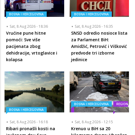
BOSNA I HERCEGOVINA
BOSNA I HERCEGOVINA
Sat, 8 Aug 2026 - 18:36
Sat, 8 Aug 2026 - 16:35
Vrućine pune hitne
SNSD odredio nosioce lista
pomoći: Sve više
za Parlament BiH:
pacijenata zbog
Amidžić, Petrović i Višković
dehidracije, vrtoglavice i
predvode tri izborne
kolapsa
jedinice
BOSNA I HERCEGOVINA
REGION
BOSNA I HERCEGOVINA
Sat, 8 Aug 2026 - 16:18
Sat, 8 Aug 2026 - 12:15
Ribari pronašli kosti na
Krenuo u BiH sa 20