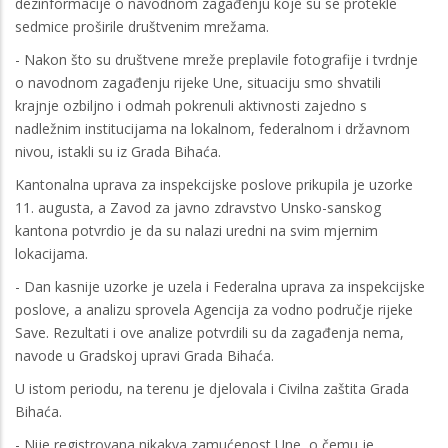
dezinformacije o navodnom zagađenju koje su se protekle
sedmice proširile društvenim mrežama.
- Nakon što su društvene mreže preplavile fotografije i tvrdnje
o navodnom zagađenju rijeke Une, situaciju smo shvatili
krajnje ozbiljno i odmah pokrenuli aktivnosti zajedno s
nadležnim institucijama na lokalnom, federalnom i državnom
nivou, istakli su iz Grada Bihaća.
Kantonalna uprava za inspekcijske poslove prikupila je uzorke
11. augusta, a Zavod za javno zdravstvo Unsko-sanskog
kantona potvrdio je da su nalazi uredni na svim mjernim
lokacijama.
- Dan kasnije uzorke je uzela i Federalna uprava za inspekcijske
poslove, a analizu sprovela Agencija za vodno područje rijeke
Save. Rezultati i ove analize potvrdili su da zagađenja nema,
navode u Gradskoj upravi Grada Bihaća.
U istom periodu, na terenu je djelovala i Civilna zaštita Grada
Bihaća.
- Nije registrovana nikakva zamućenost Une, o čemu je