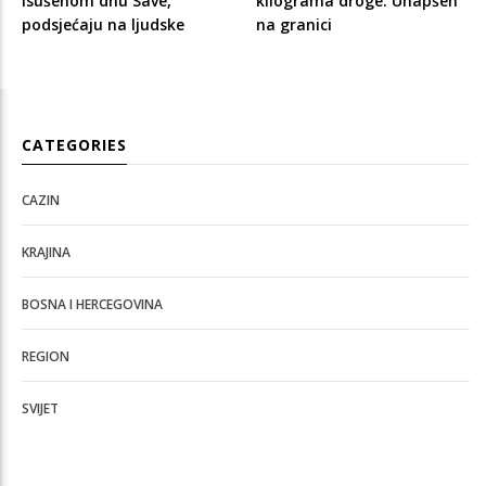
isušenom dnu Save,
kilograma droge: Uhapšen
podsjećaju na ljudske
na granici
CATEGORIES
CAZIN
KRAJINA
BOSNA I HERCEGOVINA
REGION
SVIJET