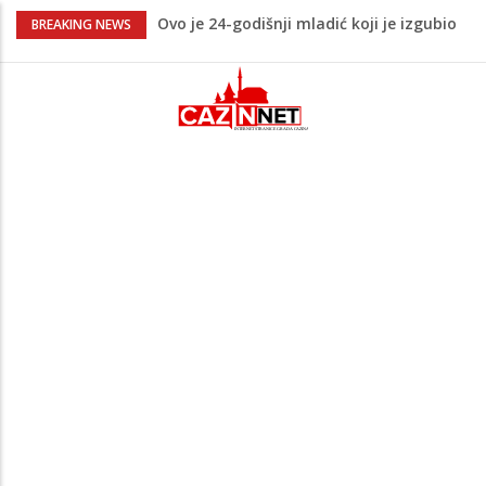
Ovo je 24-godišnji mladić koji je izgubio
BREAKING NEWS
život u rijeci Krivaji kod Zavidovića
Na Ahiret preselio LJUBIJANKIĆ (Hasan)
REDŽEP
Na Ahiret preselio HALILOVIĆ (Smajil)
SEJAD
Sutra dženaza Hamdiji Šahinoviću iz
Bosanske Krupe, kojeg je usmrtila
supruga
Teška saobraćajna nesreća u Cazinu,
policija na mjestu događaja