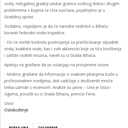
voda, nelegalnoj gradnji unutar granica vodnog dobra i drugim
problemima s kojima se Una suočava, pojašnjeno je u
Gradskoj upravi.
Dodatno, najavljeno je da će naredne sedmice u Bihaću
boraviti federalni vodni inspektor.
- On će izvršiti kontrolu postrojenja za prečišćavanje otpadnih
voda, kvaliteta vode, kao i svih aktivnosti koje se tiču korištenja
i zaštite vodnih resursa, naveli su iz Grada Bihaća.
Apeluju na građane da se oslanjaju na provjerene izvore.
- Molimo građane da informacije o ovakvim pitanjima traže u
profesionalnim medijima, dok sadržaje s društvenih mreža
treba uzimati s rezervom. Analize su jasne – Una je čista i
sigurna, poručili su iz Grada Bihaća, prenosi Fena.
Izvor:
Oslobođenje
RIJEKA UNA
ZAGAĐENJE