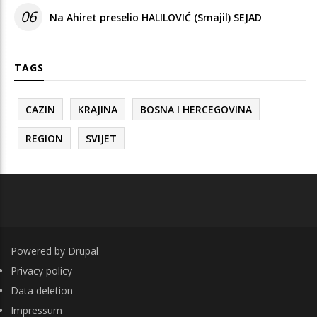
06
Na Ahiret preselio HALILOVIĆ (Smajil) SEJAD
TAGS
CAZIN
KRAJINA
BOSNA I HERCEGOVINA
REGION
SVIJET
Powered by
Drupal
FOOTER
Privacy policy
Data deletion
Impressum