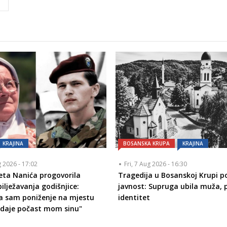
I
KRAJINA
BOSANSKA KRUPA
KRAJINA
g 2026 - 17:02
Fri, 7 Aug 2026 - 16:30
eta Nanića progovorila
Tragedija u Bosanskoj Krupi p
ilježavanja godišnjice:
javnost: Supruga ubila muža,
la sam poniženje na mjestu
identitet
odaje počast mom sinu"