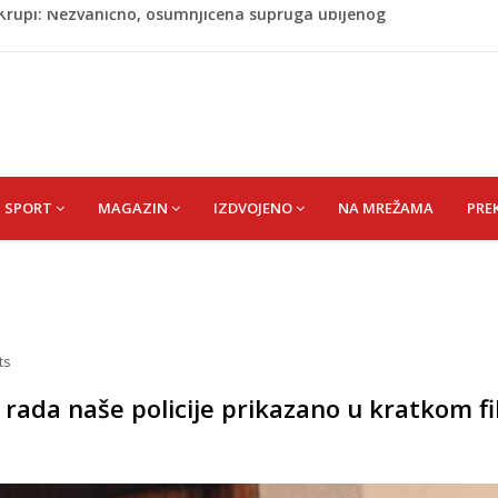
ažević) Senija – Sena
ŠEFIK
je protiv Infantina na izborima: Srbija i Hrvatska se
akon obilježavanja godišnjice: "Doživjela sam poniženje
 mom sinu"
j Krupi: Nezvanično, osumnjičena supruga ubijenog
SPORT
MAGAZIN
IZDVOJENO
NA MREŽAMA
PRE
ts
i rada naše policije prikazano u kratkom f