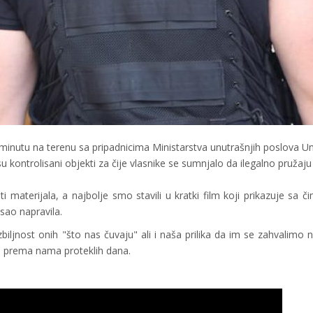
 minutu na terenu sa pripadnicima Ministarstva unutrašnjih poslova U
u kontrolisani objekti za čije vlasnike se sumnjalo da ilegalno pružaju
 materijala, a najbolje smo stavili u kratki film koji prikazuje sa č
posao napravila.
zbiljnost onih "što nas čuvaju" ali i naša prilika da im se zahvalimo
i prema nama proteklih dana.