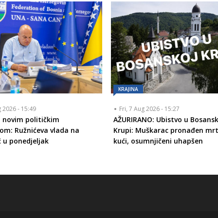
KRAJINA
g 2026 - 15:49
Fri, 7 Aug 2026 - 15:27
 novim političkim
AŽURIRANO: Ubistvo u Bosansk
om: Ružnićeva vlada na
Krupi: Muškarac pronađen mrt
ć u ponedjeljak
kući, osumnjičeni uhapšen