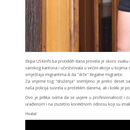
Ekipa USKinfo.ba proteklih dana provela je skoro svaku
sanskog kantona i učestvovala u većini akcija u kojima s
smještaja migrantima ili da "drže" ilegalne migrante.
Za vrijeme tog "druženja" snimljeno je preko deset sati
naša policija susrela u proteklim danima, ali i koliki je 
Ovo je prilika svima da se uvjere u profesionalnost i o
urađenom i na izuzetno korektnom odnosu koji su imal
Hvala!