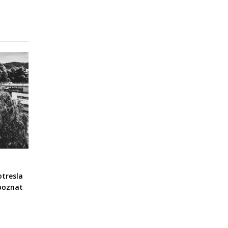
otresla
 poznat