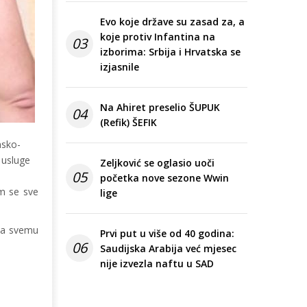
Evo koje države su zasad za, a
koje protiv Infantina na
03
izborima: Srbija i Hrvatska se
izjasnile
Na Ahiret preselio ŠUPUK
04
(Refik) ŠEFIK
nsko-
 usluge
Zeljković se oglasio uoči
05
početka nove sezone Wwin
im se sve
lige
 na svemu
Prvi put u više od 40 godina:
06
Saudijska Arabija već mjesec
nije izvezla naftu u SAD