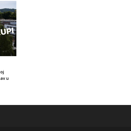
oj
av u