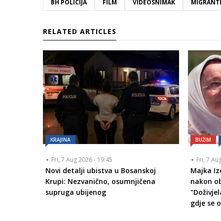
BH POLICIJA
FILM
VIDEOSNIMAK
MIGRANT
RELATED ARTICLES
KRAJINA
BUŽIM
Fri, 7 Aug 2026 - 19:45
Fri, 7 Au
Novi detalji ubistva u Bosanskoj
Majka Iz
Krupi: Nezvanično, osumnjičena
nakon ob
supruga ubijenog
"Doživje
gdje se 