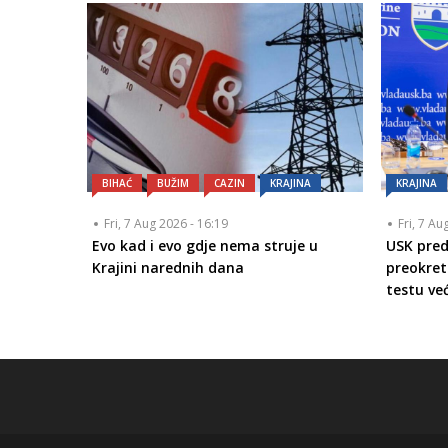
BIHAĆ
BUŽIM
CAZIN
KRAJINA
KRAJINA
Fri, 7 Aug 2026 - 16:19
Fri, 7 Au
Evo kad i evo gdje nema struje u
USK pred
Krajini narednih dana
preokret
testu ve