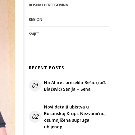
BOSNA I HERCEGOVINA
REGION
SVIJET
RECENT POSTS
Na Ahiret preselila Bešić (rođ.
01
Blažević) Senija – Sena
Novi detalji ubistva u
Bosanskoj Krupi: Nezvanično,
02
osumnjičena supruga
ubijenog