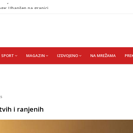
oge: Uhapšen na granici
eti razočarao navijače iz BiH
 mobitelom snima djecu na plaži
stvari koje ne biste trebali olako bacati u smeće
vije: Evo šta ih štiti
SPORT
MAGAZIN
IZDVOJENO
NA MREŽAMA
PRE
s
vih i ranjenih