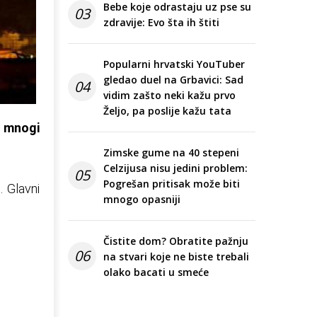
Bebe koje odrastaju uz pse su
03
zdravije: Evo šta ih štiti
Popularni hrvatski YouTuber
gledao duel na Grbavici: Sad
04
vidim zašto neki kažu prvo
Željo, pa poslije kažu tata
u mnogi
Zimske gume na 40 stepeni
Celzijusa nisu jedini problem:
05
Pogrešan pritisak može biti
. Glavni
mnogo opasniji
Čistite dom? Obratite pažnju
06
na stvari koje ne biste trebali
olako bacati u smeće