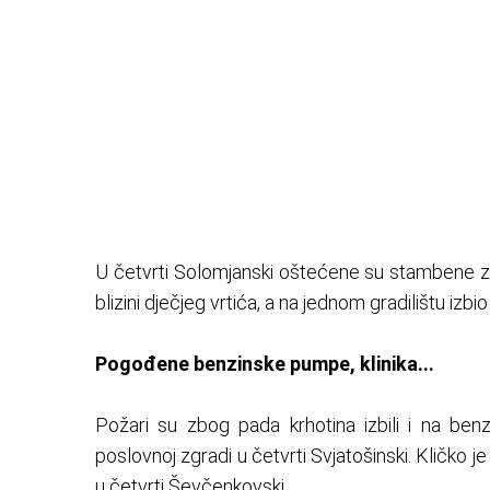
U četvrti Solomjanski oštećene su stambene zgr
blizini dječjeg vrtića, a na jednom gradilištu izbio
Pogođene benzinske pumpe, klinika...
Požari su zbog pada krhotina izbili i na be
poslovnoj zgradi u četvrti Svjatošinski. Kličko
u četvrti Ševčenkovski.