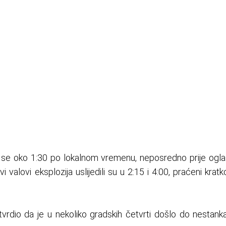
a se oko 1:30 po lokalnom vremenu, neposredno prije ogla
 valovi eksplozija uslijedili su u 2:15 i 4:00, praćeni kratk
tvrdio da je u nekoliko gradskih četvrti došlo do nestanka