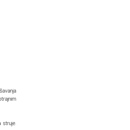
šavanja
otrajnim
 struje.