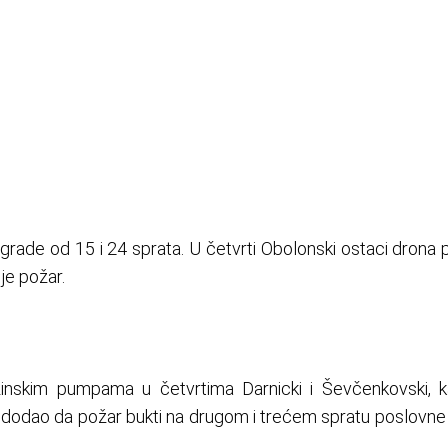
ade od 15 i 24 sprata. U četvrti Obolonski ostaci drona p
 je požar.
nzinskim pumpama u četvrtima Darnicki i Ševčenkovski, k
 je dodao da požar bukti na drugom i trećem spratu poslovn