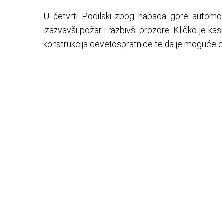
U četvrti Podilski zbog napada gore automobil
izazvavši požar i razbivši prozore. Kličko je kas
konstrukcija devetospratnice te da je moguće da