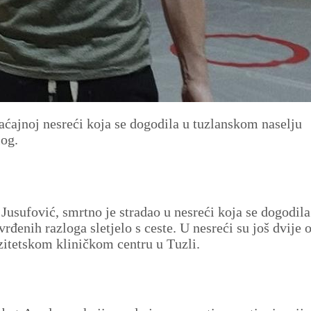
raćajnoj nesreći koja se dogodila u tuzlanskom naselju
log.
Jusufović, smrtno je stradao u nesreći koja se dogodil
vrđenih razloga sletjelo s ceste. U nesreći su još dvije 
rzitetskom kliničkom centru u Tuzli.