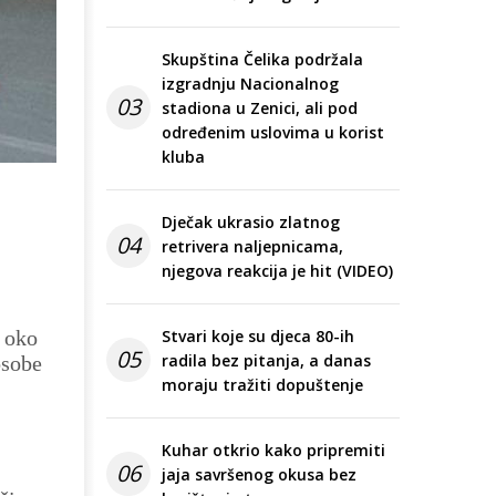
Skupština Čelika podržala
izgradnju Nacionalnog
03
stadiona u Zenici, ali pod
određenim uslovima u korist
kluba
Dječak ukrasio zlatnog
04
retrivera naljepnicama,
njegova reakcija je hit (VIDEO)
a oko
Stvari koje su djeca 80-ih
05
radila bez pitanja, a danas
osobe
moraju tražiti dopuštenje
Kuhar otkrio kako pripremiti
06
jaja savršenog okusa bez