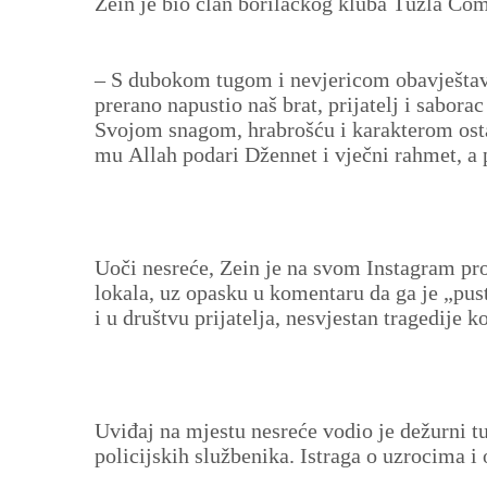
Zein je bio član borilačkog kluba Tuzla Co
– S dubokom tugom i nevjericom obavještavam
prerano napustio naš brat, prijatelj i saborac
Svojom snagom, hrabrošću i karakterom ostav
mu Allah podari Džennet i vječni rahmet, a 
Uoči nesreće, Zein je na svom Instagram prof
lokala, uz opasku u komentaru da ga je „pust
i u društvu prijatelja, nesvjestan tragedije k
Uviđaj na mjestu nesreće vodio je dežurni tu
policijskih službenika. Istraga o uzrocima i 