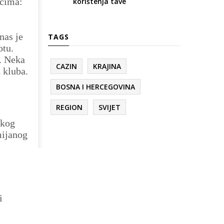
ečima:
korištenja tave
nas je
TAGS
otu.
. Neka
CAZIN
KRAJINA
 kluba.
BOSNA I HERCEGOVINA
REGION
SVIJET
skog
mijanog
i