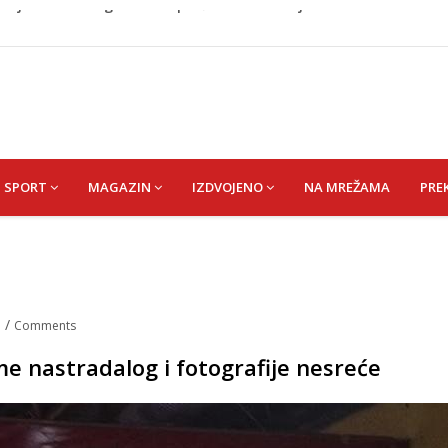
a savršenog okusa bez korištenja tave
 bez pitanja, a danas moraju tražiti dopuštenje
naljepnicama, njegova reakcija je hit (VIDEO)
dnju Nacionalnog stadiona u Zenici, ali pod određenim
no ljubavnici osigurao unapređeno radno mjesto i visoku
SPORT
MAGAZIN
IZDVOJENO
NA MREŽAMA
PRE
.
/
Comments
e nastradalog i fotografije nesreće