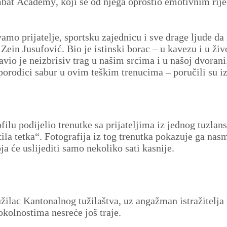
mbat Academy, koji se od njega oprostio emotivnim rij
o prijatelje, sportsku zajednicu i sve drage ljude da 
 Zein Jusufović. Bio je istinski borac – u kavezu i u živ
io je neizbrisiv trag u našim srcima i u našoj dvorani
porodici sabur u ovim teškim trenucima – poručili su iz
ilu podijelio trenutke sa prijateljima iz jednog tuzlan
ila tetka“. Fotografija iz tog trenutka pokazuje ga nas
oja će uslijediti samo nekoliko sati kasnije.
žilac Kantonalnog tužilaštva, uz angažman istražitelja 
okolnostima nesreće još traje.