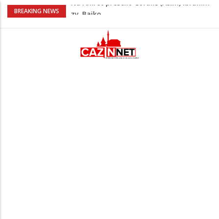
Nakon velikih vrućina u BiH stiže kiša
BREAKING NEWS
Rekordnih 20,3 miliona KM ide za
zapošljavanje i očuvanje radnih mjesta
Dok Evropa ostavlja cigarete, Hrvati
puše sve više: Treći su u cijeloj EU
Radnici više neće morati na sunce po
najvećoj vrućini: Inspektori obilaze
gradilišta
Na Ahiret preselio Ćoralić (Asim) Ibrahim
zv. Bajko