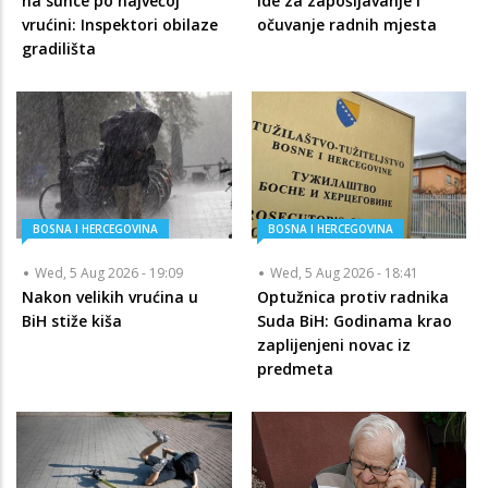
na sunce po najvećoj
ide za zapošljavanje i
vrućini: Inspektori obilaze
očuvanje radnih mjesta
gradilišta
BOSNA I HERCEGOVINA
BOSNA I HERCEGOVINA
Wed, 5 Aug 2026 - 19:09
Wed, 5 Aug 2026 - 18:41
Nakon velikih vrućina u
Optužnica protiv radnika
BiH stiže kiša
Suda BiH: Godinama krao
zaplijenjeni novac iz
predmeta