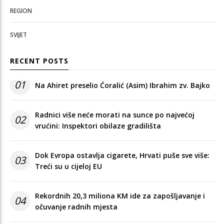
REGION
SVIJET
RECENT POSTS
01
Na Ahiret preselio Ćoralić (Asim) Ibrahim zv. Bajko
Radnici više neće morati na sunce po najvećoj
02
vrućini: Inspektori obilaze gradilišta
Dok Evropa ostavlja cigarete, Hrvati puše sve više:
03
Treći su u cijeloj EU
Rekordnih 20,3 miliona KM ide za zapošljavanje i
04
očuvanje radnih mjesta