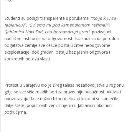
Studenti su podigli transparente s porukama:
“Ko je kriv za
Jablanicu?”
,
“Svi smo mi pod kamenolomom režima?”
i
“Jablanica Novi Sad, ista borba=drugi grad”
, pozivajući
nadležne institucije na odgovornost. Istaknuli su da prirodna
bogatstva zemlje sve češće postaju žrtve neodgovorne
eksploatacije, dok građani ostaju bez jasnih odgovora i
konkretnih poteza vlasti.
Protest u Sarajevu dio je šireg talasa nezadovoljstva u regionu,
gdje se sve više mladih bori za pravedniju budućnost. Aktivisti
upozoravaju da je nužno hitno djelovati kako bi se spriječile
dalje štete, poput onih već učinjenih u Jablanici i okolnim
područjima.