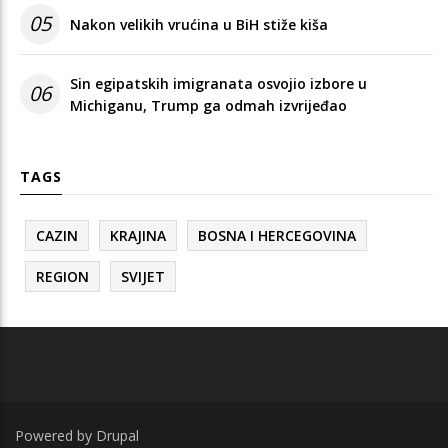
05
Nakon velikih vrućina u BiH stiže kiša
Sin egipatskih imigranata osvojio izbore u
06
Michiganu, Trump ga odmah izvrijeđao
TAGS
CAZIN
KRAJINA
BOSNA I HERCEGOVINA
REGION
SVIJET
Powered by
Drupal