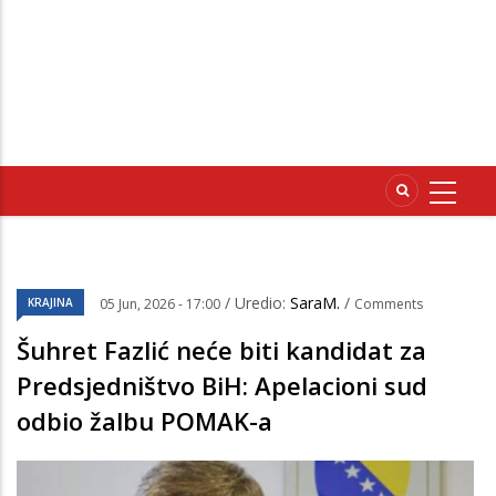
/ Uredio:
SaraM.
/
KRAJINA
05 Jun, 2026 - 17:00
Comments
Šuhret Fazlić neće biti kandidat za
Predsjedništvo BiH: Apelacioni sud
odbio žalbu POMAK-a