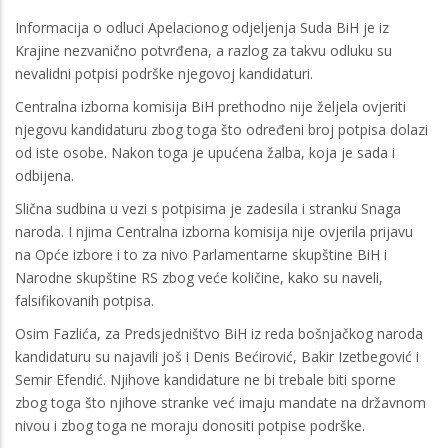
Informacija o odluci Apelacionog odjeljenja Suda BiH je iz
Krajine nezvanično potvrđena, a razlog za takvu odluku su
nevalidni potpisi podrške njegovoj kandidaturi.
Centralna izborna komisija BiH prethodno nije željela ovjeriti
njegovu kandidaturu zbog toga što određeni broj potpisa dolazi
od iste osobe. Nakon toga je upućena žalba, koja je sada i
odbijena.
Slična sudbina u vezi s potpisima je zadesila i stranku Snaga
naroda. I njima Centralna izborna komisija nije ovjerila prijavu
na Opće izbore i to za nivo Parlamentarne skupštine BiH i
Narodne skupštine RS zbog veće količine, kako su naveli,
falsifikovanih potpisa.
Osim Fazlića, za Predsjedništvo BiH iz reda bošnjačkog naroda
kandidaturu su najavili još i Denis Bećirović, Bakir Izetbegović i
Semir Efendić. Njihove kandidature ne bi trebale biti sporne
zbog toga što njihove stranke već imaju mandate na državnom
nivou i zbog toga ne moraju donositi potpise podrške.