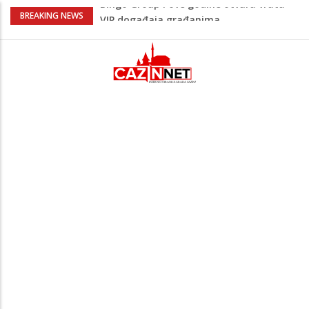
Sarajevo ipak u Mostaru igra
BREAKING NEWS
Čeferin odredio ko dijeli pravdu u 1 kolu
Premijer lige BiH
Lepa Brena pala na koncertu u Budvi
nakon kultnog zamaha nogom: "Nisi bio
na njenom koncertu ako nije pala"
Na Ahiret preselio BEKTAŠEVIĆ (HUSEIN)
HUSEIN-BEKTAŠ
Bingo Group i ove godine otvara vrata
VIP događaja građanima