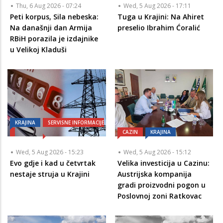
Thu, 6 Aug 2026 - 07:24
Wed, 5 Aug 2026 - 17:11
Peti korpus, Sila nebeska:
Tuga u Krajini: Na Ahiret
Na današnji dan Armija
preselio Ibrahim Ćoralić
RBiH porazila je izdajnike
u Velikoj Kladuši
KRAJINA
SERVISNE INFORMACIJE
CAZIN
KRAJINA
Wed, 5 Aug 2026 - 15:23
Wed, 5 Aug 2026 - 15:12
Evo gdje i kad u četvrtak
Velika investicija u Cazinu:
nestaje struja u Krajini
Austrijska kompanija
gradi proizvodni pogon u
Poslovnoj zoni Ratkovac