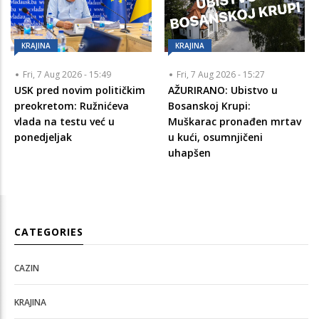
KRAJINA
KRAJINA
Fri, 7 Aug 2026 - 15:49
Fri, 7 Aug 2026 - 15:27
USK pred novim političkim
AŽURIRANO: Ubistvo u
preokretom: Ružnićeva
Bosanskoj Krupi:
vlada na testu već u
Muškarac pronađen mrtav
ponedjeljak
u kući, osumnjičeni
uhapšen
CATEGORIES
CAZIN
KRAJINA