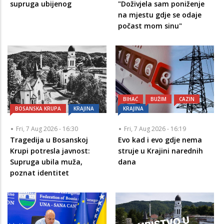
supruga ubijenog
"Doživjela sam poniženje
na mjestu gdje se odaje
počast mom sinu"
BIHAĆ
BUŽIM
CAZIN
BOSANSKA KRUPA
KRAJINA
KRAJINA
Fri, 7 Aug 2026 - 16:30
Fri, 7 Aug 2026 - 16:19
Tragedija u Bosanskoj
Evo kad i evo gdje nema
Krupi potresla javnost:
struje u Krajini narednih
Supruga ubila muža,
dana
poznat identitet