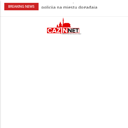
Ovo je 24-godišnji mladić koji je izgubio
BREAKING NEWS
život u rijeci Krivaji kod Zavidovića
Na Ahiret preselio LJUBIJANKIĆ (Hasan)
REDŽEP
Na Ahiret preselio HALILOVIĆ (Smajil)
SEJAD
Sutra dženaza Hamdiji Šahinoviću iz
Bosanske Krupe, kojeg je usmrtila
supruga
Teška saobraćajna nesreća u Cazinu,
policija na mjestu događaja