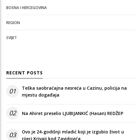
BOSNA I HERCEGOVINA
REGION
SVIJET
RECENT POSTS
Teška saobraćajna nesreća u Cazinu, policija na
01
mjestu događaja
02
Na Ahiret preselio LJUBIJANKIĆ (Hasan) REDŽEP
Ovo je 24-godišnji mladić koji je izgubio život u
03
rijeci Krivaji kod Zavidovića