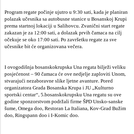
Program regate počinje ujutro u 9:30 sati, kada je planiran
polazak učesnika sa autobusne stanice u Bosanskoj Krupi
prema startnoj lokaciji u Salihovcu. Zvanični start regate
zakazan je za 12:00 sati, a dolazak prvih čamaca na cilj
očekuje se oko 17:00 sati. Po završetku regate za sve
učesnike bit će organizovana večera.
I ovogodišnja bosanskokrupska Una regata bilježi veliku
posjećenost – 90 čamaca će ove nedjelje zaploviti Unom,
stvarajući nezaboravne slike ljetne avanture. Pored
organizatora Grada Bosanska Krupa i JU „Kulturno
sportski centar“, 5.bosanskokrupsku Una regatu su ove
godine sponzorstvom podržali firme ŠPD Unsko-sanske
šume, Omega doo, Restoran La Italiana, Kov-Grad Bužim
doo, Ringspann doo i I-Komic doo.