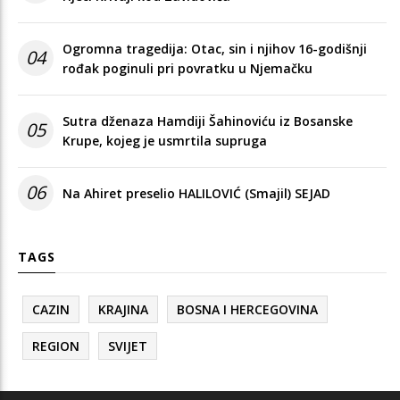
Ogromna tragedija: Otac, sin i njihov 16-godišnji
04
rođak poginuli pri povratku u Njemačku
Sutra dženaza Hamdiji Šahinoviću iz Bosanske
05
Krupe, kojeg je usmrtila supruga
06
Na Ahiret preselio HALILOVIĆ (Smajil) SEJAD
TAGS
CAZIN
KRAJINA
BOSNA I HERCEGOVINA
REGION
SVIJET