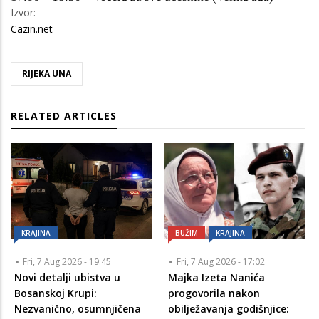
Izvor:
Cazin.net
RIJEKA UNA
RELATED ARTICLES
KRAJINA
BUŽIM
KRAJINA
Fri, 7 Aug 2026 - 19:45
Fri, 7 Aug 2026 - 17:02
Novi detalji ubistva u
Majka Izeta Nanića
Bosanskoj Krupi:
progovorila nakon
Nezvanično, osumnjičena
obilježavanja godišnjice: