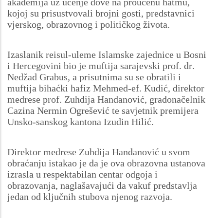
akademija uz učenje dove na proučenu hatmu,
kojoj su prisustvovali brojni gosti, predstavnici
vjerskog, obrazovnog i političkog života.
Izaslanik reisul-uleme Islamske zajednice u Bosni
i Hercegovini bio je muftija sarajevski prof. dr.
Nedžad Grabus, a prisutnima su se obratili i
muftija bihaćki hafiz Mehmed-ef. Kudić, direktor
medrese prof. Zuhdija Handanović, gradonačelnik
Cazina Nermin Ogrešević te savjetnik premijera
Unsko-sanskog kantona Izudin Hilić.
Direktor medrese Zuhdija Handanović u svom
obraćanju istakao je da je ova obrazovna ustanova
izrasla u respektabilan centar odgoja i
obrazovanja, naglašavajući da vakuf predstavlja
jedan od ključnih stubova njenog razvoja.