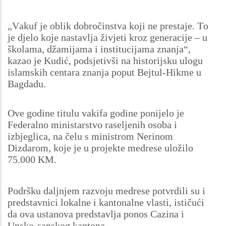
„Vakuf je oblik dobročinstva koji ne prestaje. To
je djelo koje nastavlja živjeti kroz generacije – u
školama, džamijama i institucijama znanja“,
kazao je Kudić, podsjetivši na historijsku ulogu
islamskih centara znanja poput Bejtul-Hikme u
Bagdadu.
Ove godine titulu vakifa godine ponijelo je
Federalno ministarstvo raseljenih osoba i
izbjeglica, na čelu s ministrom Nerinom
Dizdarom, koje je u projekte medrese uložilo
75.000 KM.
Podršku daljnjem razvoju medrese potvrdili su i
predstavnici lokalne i kantonalne vlasti, ističući
da ova ustanova predstavlja ponos Cazina i
Unsko-sanskog kantona.