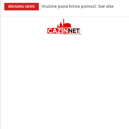
Vrućine pune hitne pomoći: Sve više
BREAKING NEWS
pacijenata zbog dehidracije, vrtoglavice i
kolapsa
Šta je Vučić prešutio Zelenskom?
Putinovo ime nije smio da izgovori
Šta se dešava u Europi? Dron iz
Rumunije ušao u Bugarsku i eksplodirao
kod gasovoda
Ribari pronašli kosti na isušenom dnu
Save, podsjećaju na ljudske
Prvi put nakon 40 godina Amerika ostala
bez saudijske nafte