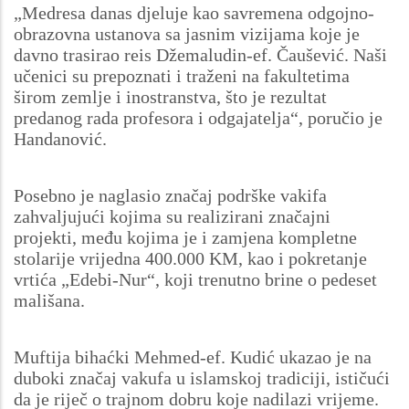
„Medresa danas djeluje kao savremena odgojno-
obrazovna ustanova sa jasnim vizijama koje je
davno trasirao reis Džemaludin-ef. Čaušević. Naši
učenici su prepoznati i traženi na fakultetima
širom zemlje i inostranstva, što je rezultat
predanog rada profesora i odgajatelja“, poručio je
Handanović.
Posebno je naglasio značaj podrške vakifa
zahvaljujući kojima su realizirani značajni
projekti, među kojima je i zamjena kompletne
stolarije vrijedna 400.000 KM, kao i pokretanje
vrtića „Edebi-Nur“, koji trenutno brine o pedeset
mališana.
Muftija bihaćki Mehmed-ef. Kudić ukazao je na
duboki značaj vakufa u islamskoj tradiciji, ističući
da je riječ o trajnom dobru koje nadilazi vrijeme.