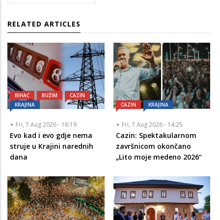
RELATED ARTICLES
BIHAĆ
BUŽIM
CAZIN
KRAJINA
CAZIN
KRAJINA
Fri, 7 Aug 2026 - 16:19
Fri, 7 Aug 2026 - 14:25
Evo kad i evo gdje nema
Cazin: Spektakularnom
struje u Krajini narednih
završnicom okončano
dana
„Lito moje medeno 2026“