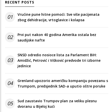
RECENT POSTS
Vrućine pune hitne pomoći: Sve više pacijenata
01
zbog dehidracije, vrtoglavice i kolapsa
Prvi put nakon 40 godina Amerika ostala bez
02
saudijske nafte
SNSD odredio nosioce lista za Parlament BiH:
03
Amidžić, Petrović i Višković predvode tri izborne
jedinice
Grenland upozorio američku kompaniju povezanu s
04
Trumpom, predsjednik SAD-a uputio oštre poruke
Sud zaustavio Trumpov plan za veliku plesnu
05
dvoranu u Bijeloj kući