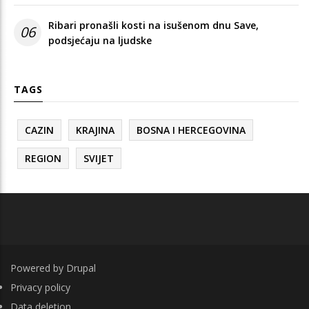
Ribari pronašli kosti na isušenom dnu Save,
06
podsjećaju na ljudske
TAGS
CAZIN
KRAJINA
BOSNA I HERCEGOVINA
REGION
SVIJET
Powered by
Drupal
FOOTER
Privacy policy
Data deletion