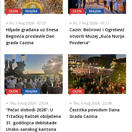
CAZIN
KRAJINA
CAZIN
KRAJINA
Fri, 7 Aug 2026 - 07:25
Fri, 7 Aug 2026 - 07:11
Hiljade građana uz Enesa
Cazin: Bećirović i Ogrešević
Begovića proslavile Dan
otvorili Muzej „Kuća Nurije
grada Cazina
Pozderca“
CAZIN
KRAJINA
CAZIN
Thu, 6 Aug 2026 - 23:54
Thu, 6 Aug 2026 - 22:09
“Pečat slobodi 2026”: U
Čestitka povodom Dana
Tržačkoj Rašteli obilježena
Grada Cazina
31. godišnjica deblokade
Unsko-sanskog kantona