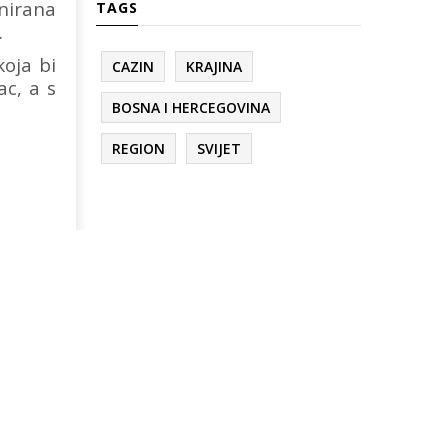
anirana
TAGS
.
koja bi
CAZIN
KRAJINA
ac, a s
BOSNA I HERCEGOVINA
REGION
SVIJET