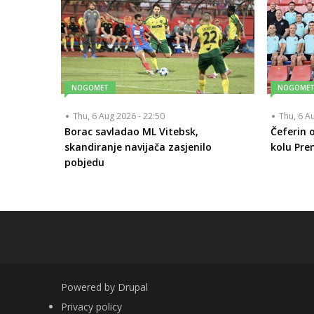
NOGOMET
NOGOME
Thu, 6 Aug 2026 - 22:50
Thu, 6 A
Borac savladao ML Vitebsk,
Čeferin o
skandiranje navijača zasjenilo
kolu Prem
pobjedu
Powered by
Drupal
FOOTER
Privacy policy