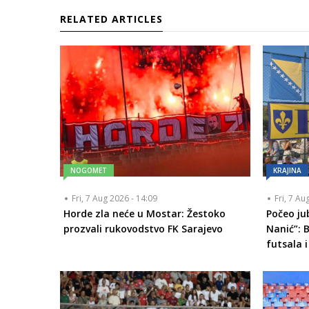
RELATED ARTICLES
NOGOMET
KRAJINA
Fri, 7 Aug 2026 - 14:09
Fri, 7 Au
Horde zla neće u Mostar: Žestoko
Počeo ju
prozvali rukovodstvo FK Sarajevo
Nanić”: 
futsala i