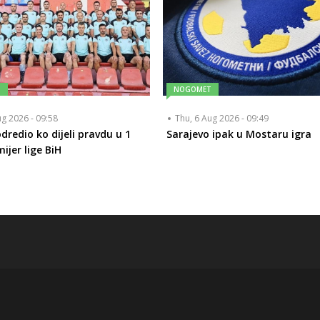
T
NOGOMET
ug 2026 - 09:58
Thu, 6 Aug 2026 - 09:49
dredio ko dijeli pravdu u 1
Sarajevo ipak u Mostaru igra
ijer lige BiH