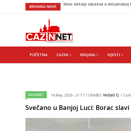
Na Ahiret preselila Bešić (rođ. Bl
BREAKING NEWS
Na Ahiret preselio ŠUPUK (Refik) 
Evo koje države su zasad za, a ko
izjasnile
Majka Izeta Nanića progovorila n
na mjestu gdje se odaje počast
Novi detalji ubistva u Bosansko
MAIN
NAVIGATION
POČETNA
CAZIN
KRAJINA
VIJESTI
/ Uredio:
Vedad G.
/
NOGOMET
18 May, 2026 - 21:17
Com
Svečano u Banjoj Luci: Borac slav