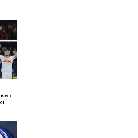
encem
o)