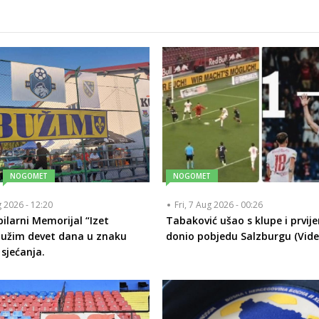
NOGOMET
NOGOMET
g 2026 - 12:20
Fri, 7 Aug 2026 - 00:26
bilarni Memorijal “Izet
Tabaković ušao s klupe i prvij
Bužim devet dana u znaku
donio pobjedu Salzburgu (Vide
 sjećanja.