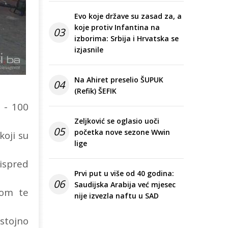
Evo koje države su zasad za, a
koje protiv Infantina na
03
izborima: Srbija i Hrvatska se
izjasnile
Na Ahiret preselio ŠUPUK
04
(Refik) ŠEFIK
a - 100
Zeljković se oglasio uoči
05
početka nove sezone Wwin
koji su
lige
ispred
Prvi put u više od 40 godina:
06
Saudijska Arabija već mjesec
bom te
nije izvezla naftu u SAD
ostojno