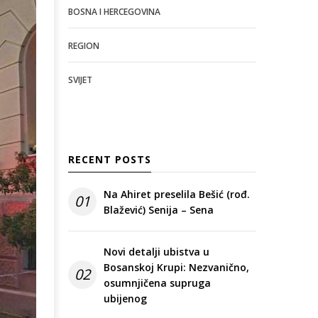
BOSNA I HERCEGOVINA
REGION
SVIJET
RECENT POSTS
Na Ahiret preselila Bešić (rođ.
01
Blažević) Senija – Sena
Novi detalji ubistva u
Bosanskoj Krupi: Nezvanično,
02
osumnjičena supruga
ubijenog