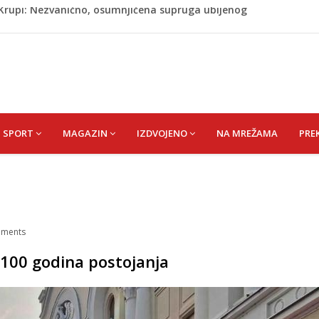
ažević) Senija – Sena
ŠEFIK
je protiv Infantina na izborima: Srbija i Hrvatska se
akon obilježavanja godišnjice: "Doživjela sam poniženje
 mom sinu"
j Krupi: Nezvanično, osumnjičena supruga ubijenog
SPORT
MAGAZIN
IZDVOJENO
NA MREŽAMA
PRE
ments
i 100 godina postojanja