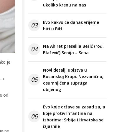
ukoliko krenu na nas
Evo kakvo će danas vrijeme
03
biti u BiH
Na Ahiret preselila Bešić (rođ.
04
Blažević) Senija – Sena
ako je
Novi detalji ubistva u
Bosanskoj Krupi: Nezvanično,
05
 sa
osumnjičena supruga
ubijenog
ke od
Evo koje države su zasad za, a
koje protiv Infantina na
06
izborima: Srbija i Hrvatska se
izjasnile
je ne