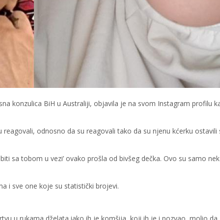
na konzulica BiH u Australiji, objavila je na svom Instagram profilu k
u reagovali, odnosno da su reagovali tako da su njenu kćerku ostavili
m biti sa tobom u vezi’ ovako prošla od bivšeg dečka. Ovo su samo ne
a i sve one koje su statistički brojevi.
rtvu u rukama dželata iako ih je komšija, koji ih je i pozvao, molio da 