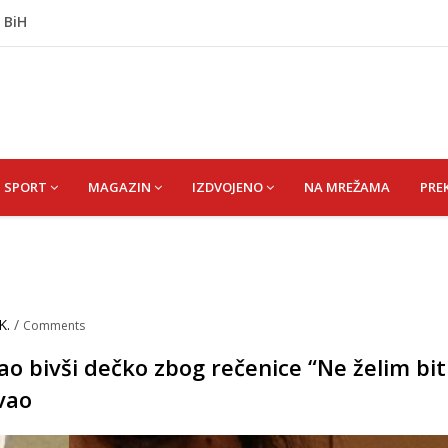
 BiH
imo napadati susjedne zemlje, ali ćemo uzvratiti ukoliko
j Krupi: Nezvanično, osumnjičena supruga ubijenog
ažević) Senija – Sena
m izbo muškarca iz BiH, pa se dao u bijeg, pokrenuta
SPORT
MAGAZIN
IZDVOJENO
NA MREŽAMA
PRE
K.
/
Comments
ao bivši dečko zbog rečenice “Ne želim bit
vao