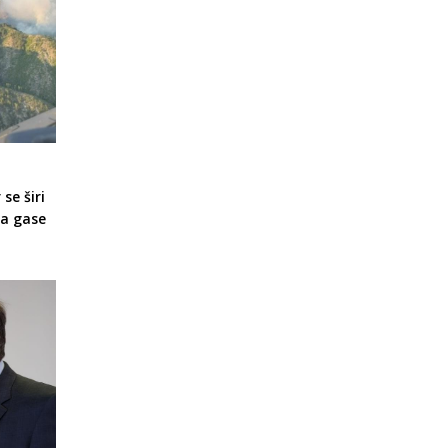
se širi
a gase