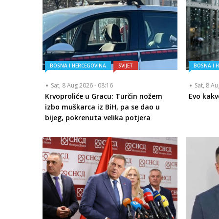
BOSNA I HERCEGOVINA
SVIJET
BOSNA I 
Sat, 8 Aug 2026 - 08:16
Sat, 8 A
Krvoproliće u Gracu: Turčin nožem
Evo kakv
izbo muškarca iz BiH, pa se dao u
bijeg, pokrenuta velika potjera