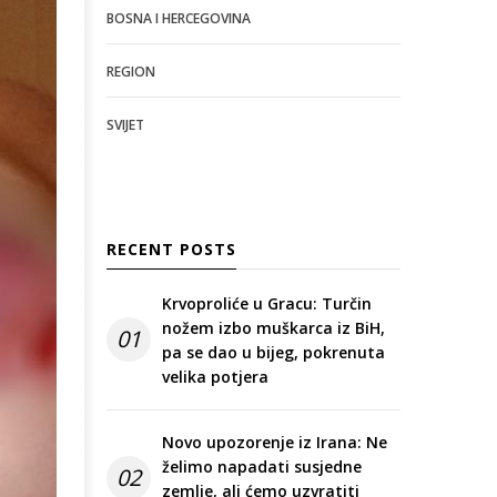
BOSNA I HERCEGOVINA
REGION
SVIJET
RECENT POSTS
Krvoproliće u Gracu: Turčin
nožem izbo muškarca iz BiH,
01
pa se dao u bijeg, pokrenuta
velika potjera
Novo upozorenje iz Irana: Ne
želimo napadati susjedne
02
zemlje, ali ćemo uzvratiti