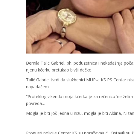
Đemila Talić Gabriel, bh. poduzetnica i nekadašnja počas
njenu kćerku pretukao bivši dečko.
Talić Gabriel tvrdi da službenici MUP-a KS PS Centar nis
napadačem.
“Proteklog vikenda moja kćerka je za rečenicu ‘ne želi
povreda…
Mogla je biti još jedna u nizu, mogla je biti Aldina, Nizam
Propusti policije Centar KS su poražavajući. Ostavili su ž