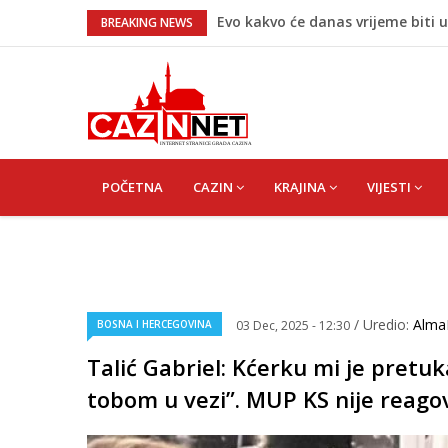
Evo kakvo će danas vrijeme biti u
BREAKING NEWS
Novo upozorenje iz Irana: Ne žel
krenu na nas
Novi detalji ubistva u Bosansko
Na Ahiret preselila Bešić (rođ. Bl
Krvoproliće u Gracu: Turčin nože
velika potjera
MAIN
NAVIGATION
POČETNA
CAZIN
KRAJINA
VIJESTI
/ Uredio:
Alma
BOSNA I HERCEGOVINA
03 Dec, 2025 - 12:30
Talić Gabriel: Kćerku mi je pretuk
tobom u vezi”. MUP KS nije reago