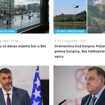
HERCEGOVINA
BOSNA I HERCEGOVINA
ug 2026 - 07:38
Fri, 7 Aug 2026 - 13:31
o će danas vrijeme biti u BiH
Dramatično kod Konjica: Požar 
prema kućama, dva helikopter
vatru