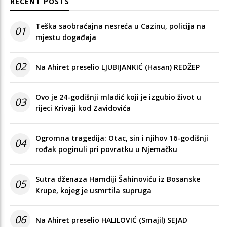
RECENT POSTS
Teška saobraćajna nesreća u Cazinu, policija na
01
mjestu događaja
02
Na Ahiret preselio LJUBIJANKIĆ (Hasan) REDŽEP
Ovo je 24-godišnji mladić koji je izgubio život u
03
rijeci Krivaji kod Zavidovića
Ogromna tragedija: Otac, sin i njihov 16-godišnji
04
rođak poginuli pri povratku u Njemačku
Sutra dženaza Hamdiji Šahinoviću iz Bosanske
05
Krupe, kojeg je usmrtila supruga
06
Na Ahiret preselio HALILOVIĆ (Smajil) SEJAD