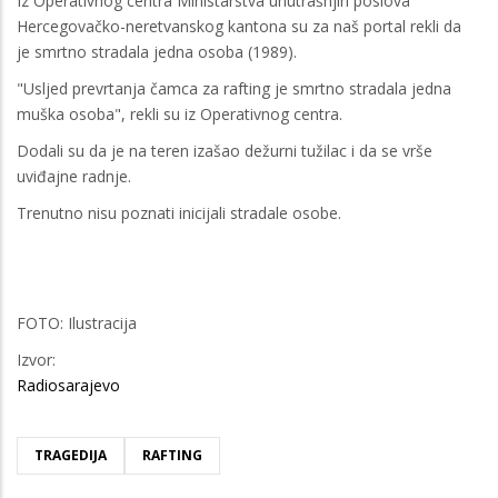
Iz Operativnog centra Ministarstva unutrašnjih poslova
Hercegovačko-neretvanskog kantona su za naš portal rekli da
je smrtno stradala jedna osoba (1989).
"Usljed prevrtanja čamca za rafting je smrtno stradala jedna
muška osoba", rekli su iz Operativnog centra.
Dodali su da je na teren izašao dežurni tužilac i da se vrše
uviđajne radnje.
Trenutno nisu poznati inicijali stradale osobe.
FOTO: Ilustracija
Izvor:
Radiosarajevo
TRAGEDIJA
RAFTING