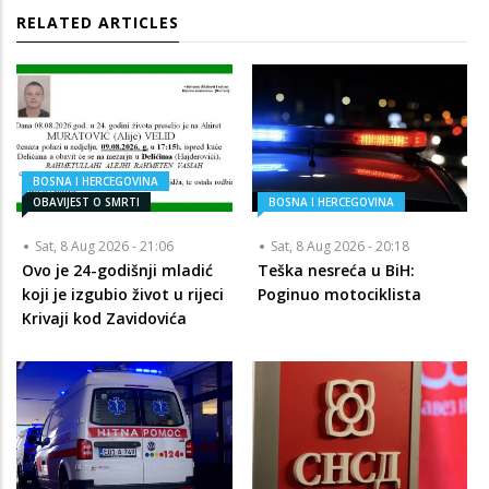
RELATED ARTICLES
BOSNA I HERCEGOVINA
OBAVIJEST O SMRTI
BOSNA I HERCEGOVINA
Sat, 8 Aug 2026 - 21:06
Sat, 8 Aug 2026 - 20:18
Ovo je 24-godišnji mladić
Teška nesreća u BiH:
koji je izgubio život u rijeci
Poginuo motociklista
Krivaji kod Zavidovića