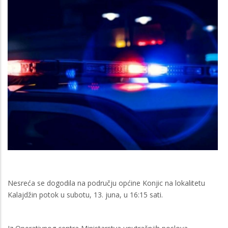
Nesreća se dogodila na području općine Konjic na lokalitetu
Kalajdžin potok u subotu, 13. juna, u 16:15 sati.