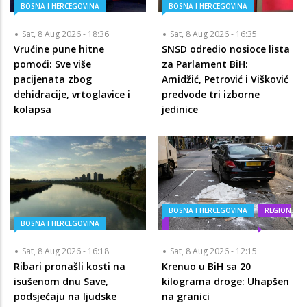
BOSNA I HERCEGOVINA
BOSNA I HERCEGOVINA
Sat, 8 Aug 2026 - 18:36
Sat, 8 Aug 2026 - 16:35
Vrućine pune hitne
SNSD odredio nosioce lista
pomoći: Sve više
za Parlament BiH:
pacijenata zbog
Amidžić, Petrović i Višković
dehidracije, vrtoglavice i
predvode tri izborne
kolapsa
jedinice
BOSNA I HERCEGOVINA
REGION
BOSNA I HERCEGOVINA
Sat, 8 Aug 2026 - 16:18
Sat, 8 Aug 2026 - 12:15
Ribari pronašli kosti na
Krenuo u BiH sa 20
isušenom dnu Save,
kilograma droge: Uhapšen
podsjećaju na ljudske
na granici