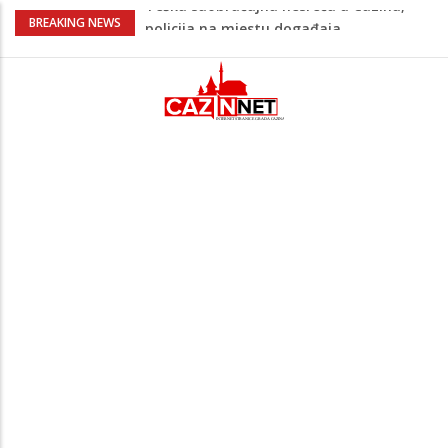
Ovo je 24-godišnji mladić koji je izgubio
BREAKING NEWS
život u rijeci Krivaji kod Zavidovića
Na Ahiret preselio LJUBIJANKIĆ (Hasan)
REDŽEP
Na Ahiret preselio HALILOVIĆ (Smajil)
SEJAD
Sutra dženaza Hamdiji Šahinoviću iz
Bosanske Krupe, kojeg je usmrtila
supruga
Teška saobraćajna nesreća u Cazinu,
policija na mjestu događaja