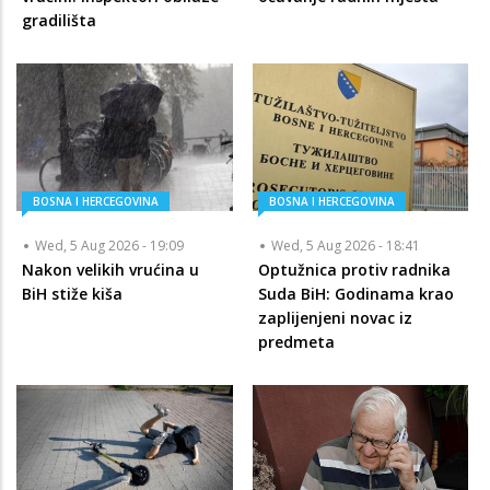
gradilišta
BOSNA I HERCEGOVINA
BOSNA I HERCEGOVINA
Wed, 5 Aug 2026 - 19:09
Wed, 5 Aug 2026 - 18:41
Nakon velikih vrućina u
Optužnica protiv radnika
BiH stiže kiša
Suda BiH: Godinama krao
zaplijenjeni novac iz
predmeta