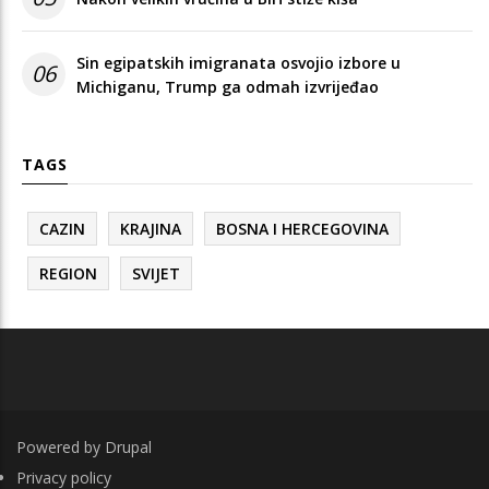
Sin egipatskih imigranata osvojio izbore u
06
Michiganu, Trump ga odmah izvrijeđao
TAGS
CAZIN
KRAJINA
BOSNA I HERCEGOVINA
REGION
SVIJET
Powered by
Drupal
FOOTER
Privacy policy