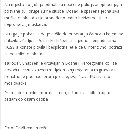
Na mjesto događaja odmah su upućene policijske ophodnje, a
pozvane su i druge žurne službe. Dosad je spašena jedna živa
muška osoba, dok je pronađeno jedno beživotno tijelo
nepoznatog muškarca.
Istraga je pokazala da je došlo do prevrtanja čamca u kojem se
nalazilo više ljudi. Policijski službenici zajedno s pripadnicima
HGSS-a koriste plovila i bespilotne letjelice u intenzivnoj potrazi
za nestalim osobama.
Također, uhapšen je državljanin Bosne i Hercegovine koji se
dovodi u vezu s kaznenim djelom krijumčarenja migranata i
trenutno je pod nadzorom policije, izvještava PU sisačko-
moslovačka.
Prema dostupnim informacijama, u čamcu je bilo ukupno
sedam do osam osoba.
Foto: Društvene mreže