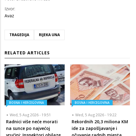
Izvor:
Avaz
TRAGEDIJA
RIJEKA UNA
RELATED ARTICLES
BOSNA I HERCEGOVINA
BOSNA I HERCEGOVINA
Wed, 5 Aug 2026 - 19:51
Wed, 5 Aug 2026 - 19:22
Radnici više neće morati
Rekordnih 20,3 miliona KM
na sunce po najvećoj
ide za zapošljavanje i
vrućini: Inspektori obilaze
očuvanje radnih mjesta