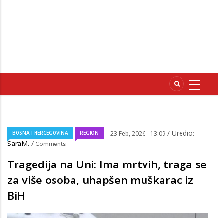
/ Uredio:
BOSNA I HERCEGOVINA
REGION
23 Feb, 2026 - 13:09
SaraM.
/
Comments
Tragedija na Uni: Ima mrtvih, traga se
za više osoba, uhapšen muškarac iz
BiH