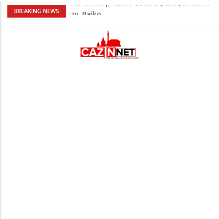
Nakon velikih vrućina u BiH stiže kiša
BREAKING NEWS
Rekordnih 20,3 miliona KM ide za
zapošljavanje i očuvanje radnih mjesta
Dok Evropa ostavlja cigarete, Hrvati
puše sve više: Treći su u cijeloj EU
Radnici više neće morati na sunce po
najvećoj vrućini: Inspektori obilaze
gradilišta
Na Ahiret preselio Ćoralić (Asim) Ibrahim
zv. Bajko