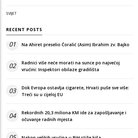
SVIJET
RECENT POSTS
01
Na Ahiret preselio Ćoralić (Asim) Ibrahim zv. Bajko
Radnici više neće morati na sunce po najvećoj
02
vrućini: Inspektori obilaze gradilišta
Dok Evropa ostavlja cigarete, Hrvati puše sve više:
03
Treći su u cijeloj EU
Rekordnih 20,3 miliona KM ide za zapošljavanje i
04
očuvanje radnih mjesta
05
Nakon velikih vrućina u BiH stiže kiša