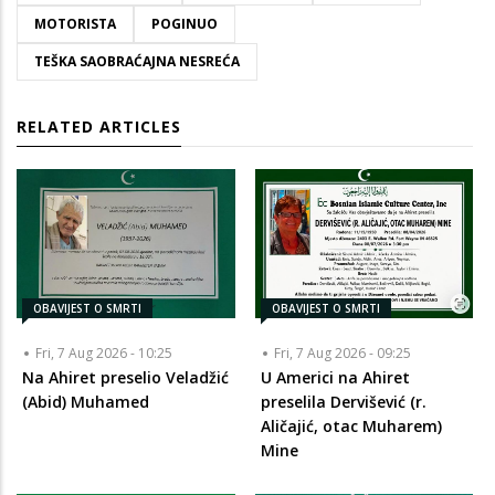
MOTORISTA
POGINUO
TEŠKA SAOBRAĆAJNA NESREĆA
RELATED ARTICLES
OBAVIJEST O SMRTI
OBAVIJEST O SMRTI
Fri, 7 Aug 2026 - 10:25
Fri, 7 Aug 2026 - 09:25
Na Ahiret preselio Veladžić
U Americi na Ahiret
(Abid) Muhamed
preselila Dervišević (r.
Aličajić, otac Muharem)
Mine