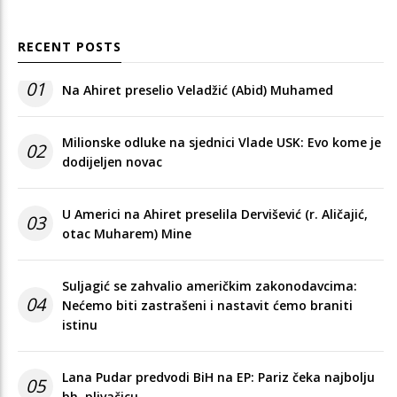
RECENT POSTS
01
Na Ahiret preselio Veladžić (Abid) Muhamed
Milionske odluke na sjednici Vlade USK: Evo kome je
02
dodijeljen novac
U Americi na Ahiret preselila Dervišević (r. Aličajić,
03
otac Muharem) Mine
Suljagić se zahvalio američkim zakonodavcima:
04
Nećemo biti zastrašeni i nastavit ćemo braniti
istinu
Lana Pudar predvodi BiH na EP: Pariz čeka najbolju
05
bh. plivačicu