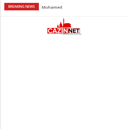
U Americi na Ahiret preselila Dervišević
BREAKING NEWS
(r. Aličajić, otac Muharem) Mine
Milionske odluke na sjednici Vlade USK:
Evo kome je dodijeljen novac
Američki kongresmeni traže od Trumpa:
Vratite sankcije zvaničnicima iz
Republike Srpske
Lana Pudar predvodi BiH na EP: Pariz
čeka najbolju bh. plivačicu
Na Ahiret preselio Veladžić (Abid)
Muhamed