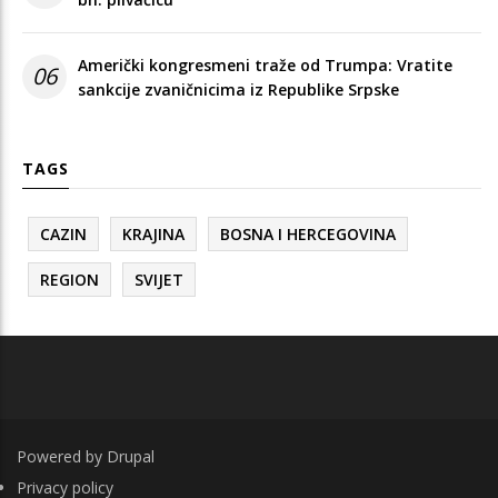
Američki kongresmeni traže od Trumpa: Vratite
06
sankcije zvaničnicima iz Republike Srpske
TAGS
CAZIN
KRAJINA
BOSNA I HERCEGOVINA
REGION
SVIJET
Powered by
Drupal
FOOTER
Privacy policy