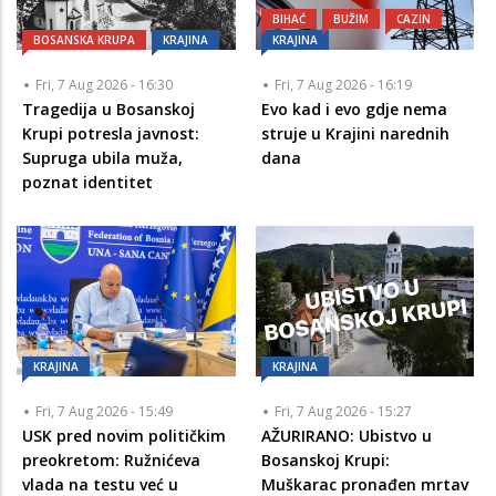
BIHAĆ
BUŽIM
CAZIN
BOSANSKA KRUPA
KRAJINA
KRAJINA
Fri, 7 Aug 2026 - 16:30
Fri, 7 Aug 2026 - 16:19
Tragedija u Bosanskoj
Evo kad i evo gdje nema
Krupi potresla javnost:
struje u Krajini narednih
Supruga ubila muža,
dana
poznat identitet
KRAJINA
KRAJINA
Fri, 7 Aug 2026 - 15:49
Fri, 7 Aug 2026 - 15:27
USK pred novim političkim
AŽURIRANO: Ubistvo u
preokretom: Ružnićeva
Bosanskoj Krupi:
vlada na testu već u
Muškarac pronađen mrtav