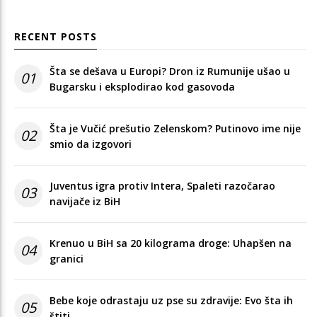
RECENT POSTS
Šta se dešava u Europi? Dron iz Rumunije ušao u
01
Bugarsku i eksplodirao kod gasovoda
Šta je Vučić prešutio Zelenskom? Putinovo ime nije
02
smio da izgovori
Juventus igra protiv Intera, Spaleti razočarao
03
navijače iz BiH
Krenuo u BiH sa 20 kilograma droge: Uhapšen na
04
granici
Bebe koje odrastaju uz pse su zdravije: Evo šta ih
05
štiti