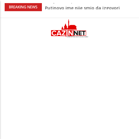
Šta se dešava u Europi? Dron iz
BREAKING NEWS
Rumunije ušao u Bugarsku i eksplodirao
kod gasovoda
Bebe koje odrastaju uz pse su zdravije:
Evo šta ih štiti
Krenuo u BiH sa 20 kilograma droge:
Uhapšen na granici
Juventus igra protiv Intera, Spaleti
razočarao navijače iz BiH
Šta je Vučić prešutio Zelenskom?
Putinovo ime nije smio da izgovori