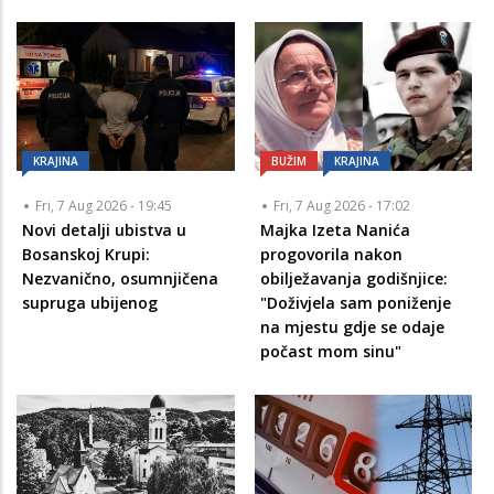
KRAJINA
BUŽIM
KRAJINA
Fri, 7 Aug 2026 - 19:45
Fri, 7 Aug 2026 - 17:02
Novi detalji ubistva u
Majka Izeta Nanića
Bosanskoj Krupi:
progovorila nakon
Nezvanično, osumnjičena
obilježavanja godišnjice:
supruga ubijenog
"Doživjela sam poniženje
na mjestu gdje se odaje
počast mom sinu"