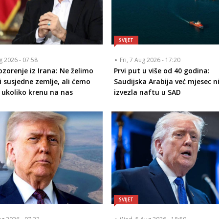
SVIJET
ug 2026 - 07:58
Fri, 7 Aug 2026 - 17:20
zorenje iz Irana: Ne želimo
Prvi put u više od 40 godina:
 susjedne zemlje, ali ćemo
Saudijska Arabija već mjesec ni
i ukoliko krenu na nas
izvezla naftu u SAD
SVIJET