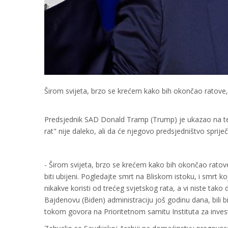
Širom svijeta, brzo se krećem kako bih okončao ratove, r
Predsjednik SAD Donald Tramp (Trump) je ukazao na teku
rat" nije daleko, ali da će njegovo predsjedništvo spriječ
- Širom svijeta, brzo se krećem kako bih okončao ratove, r
biti ubijeni. Pogledajte smrt na Bliskom istoku, i smrt
nikakve koristi od trećeg svjetskog rata, a vi niste tak
Bajdenovu (Biden) administraciju još godinu dana, bili 
tokom govora na Prioritetnom samitu Instituta za inves