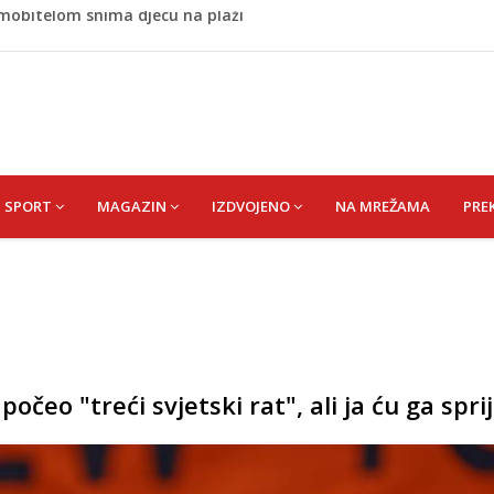
stvari koje ne biste trebali olako bacati u smeće
usa nisu jedini problem: Pogrešan pritisak može biti
no ljubavnici osigurao unapređeno radno mjesto i visoku
 rođen Alija Izetbegović, lider koji nije odstupao od svojih
 mobitelom snima djecu na plaži
SPORT
MAGAZIN
IZDVOJENO
NA MREŽAMA
PRE
očeo "treći svjetski rat", ali ja ću ga sprij