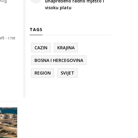
skog
unapređeno radno mjesto i
visoku platu
TAGS
li - i ne
CAZIN
KRAJINA
BOSNA I HERCEGOVINA
REGION
SVIJET