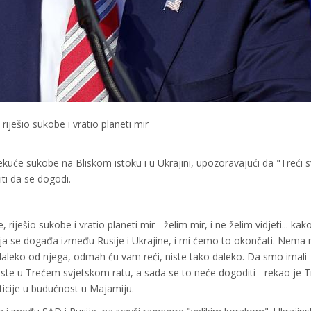
iješio sukobe i vratio planeti mir
će sukobe na Bliskom istoku i u Ukrajini, upozoravajući da "Treći s
iti da se dogodi.
iješio sukobe i vratio planeti mir - želim mir, i ne želim vidjeti... kako
 koja se događa između Rusije i Ukrajine, i mi ćemo to okončati. Nema
o daleko od njega, odmah ću vam reći, niste tako daleko. Da smo imali
biste u Trećem svjetskom ratu, a sada se to neće dogoditi - rekao je
ticije u budućnost u Majamiju.