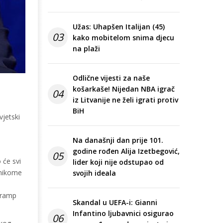
Užas: Uhapšen Italijan (45)
03
kako mobitelom snima djecu
na plaži
Odlične vijesti za naše
košarkaše! Nijedan NBA igrač
04
iz Litvanije ne želi igrati protiv
BiH
vjetski
Na današnji dan prije 101.
godine rođen Alija Izetbegović,
05
 će svi
lider koji nije odstupao od
 nikome
svojih ideala
 Tramp
Skandal u UEFA-i: Gianni
Infantino ljubavnici osigurao
06