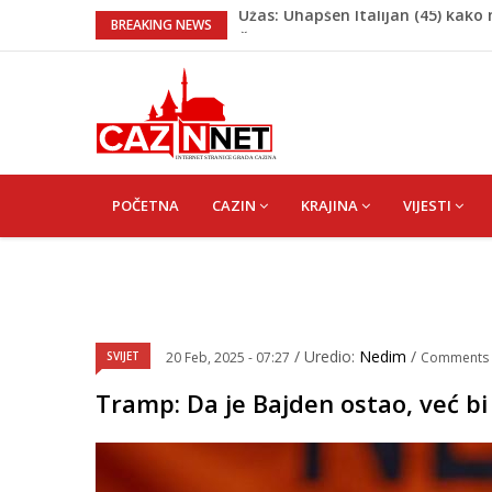
Čistite dom? Obratite pažnju na 
BREAKING NEWS
Zimske gume na 40 stepeni Celzij
mnogo opasniji
Skandal u UEFA-i: Gianni Infanti
platu
Na današnji dan prije 101. godine
ideala
MAIN
NAVIGATION
Užas: Uhapšen Italijan (45) kako
POČETNA
CAZIN
KRAJINA
VIJESTI
/ Uredio:
Nedim
/
SVIJET
20 Feb, 2025 - 07:27
Comments
Tramp: Da je Bajden ostao, već bi p