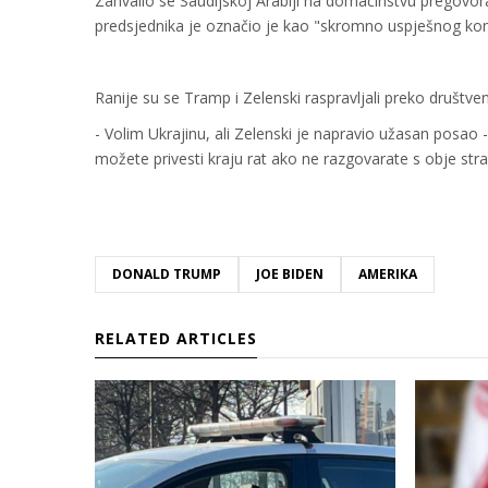
Zahvalio se Saudijskoj Arabiji na domaćinstvu pregovor
predsjednika je označio je kao "skromno uspješnog komi
Ranije su se Tramp i Zelenski raspravljali preko društv
- Volim Ukrajinu, ali Zelenski je napravio užasan posao - 
možete privesti kraju rat ako ne razgovarate s obje str
DONALD TRUMP
JOE BIDEN
AMERIKA
RELATED ARTICLES