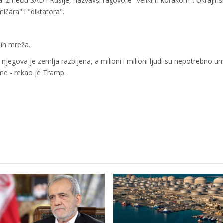
a između SAD i Rusije, nazvavši ragovore "velikim korakom". Ukrajin
čara" i "diktatora".
enih mreža.
njegova je zemlja razbijena, a milioni i milioni ljudi su nepotrebno umr
ane - rekao je Tramp.