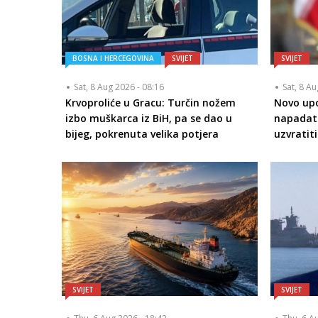
BOSNA I HERCEGOVINA
SVIJET
SVIJET
Sat, 8 Aug 2026 - 08:16
Sat, 8 A
Krvoproliće u Gracu: Turčin nožem
Novo upo
izbo muškarca iz BiH, pa se dao u
napadati
bijeg, pokrenuta velika potjera
uzvratit
SVIJET
SVIJET