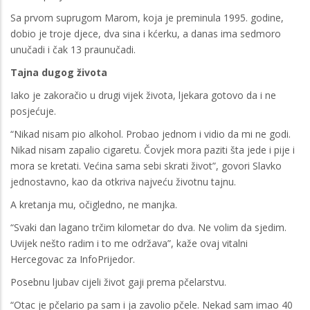
Sa prvom suprugom Marom, koja je preminula 1995. godine,
dobio je troje djece, dva sina i kćerku, a danas ima sedmoro
unučadi i čak 13 praunučadi.
Tajna dugog života
Iako je zakoračio u drugi vijek života, ljekara gotovo da i ne
posjećuje.
“Nikad nisam pio alkohol. Probao jednom i vidio da mi ne godi.
Nikad nisam zapalio cigaretu. Čovjek mora paziti šta jede i pije i
mora se kretati. Većina sama sebi skrati život”, govori Slavko
jednostavno, kao da otkriva najveću životnu tajnu.
A kretanja mu, očigledno, ne manjka.
“Svaki dan lagano trčim kilometar do dva. Ne volim da sjedim.
Uvijek nešto radim i to me održava”, kaže ovaj vitalni
Hercegovac za InfoPrijedor.
Posebnu ljubav cijeli život gaji prema pčelarstvu.
“Otac je pčelario pa sam i ja zavolio pčele. Nekad sam imao 40