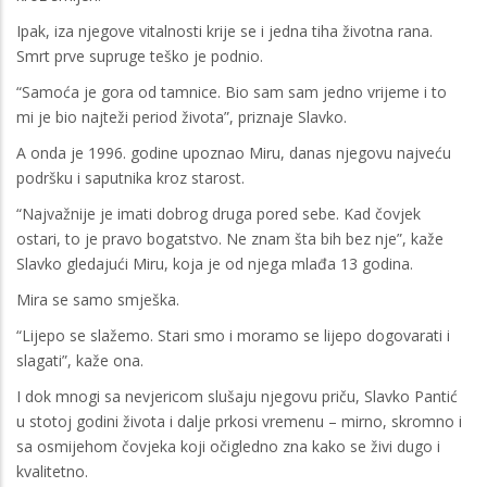
Ipak, iza njegove vitalnosti krije se i jedna tiha životna rana.
Smrt prve supruge teško je podnio.
“Samoća je gora od tamnice. Bio sam sam jedno vrijeme i to
mi je bio najteži period života”, priznaje Slavko.
A onda je 1996. godine upoznao Miru, danas njegovu najveću
podršku i saputnika kroz starost.
“Najvažnije je imati dobrog druga pored sebe. Kad čovjek
ostari, to je pravo bogatstvo. Ne znam šta bih bez nje”, kaže
Slavko gledajući Miru, koja je od njega mlađa 13 godina.
Mira se samo smješka.
“Lijepo se slažemo. Stari smo i moramo se lijepo dogovarati i
slagati”, kaže ona.
I dok mnogi sa nevjericom slušaju njegovu priču, Slavko Pantić
u stotoj godini života i dalje prkosi vremenu – mirno, skromno i
sa osmijehom čovjeka koji očigledno zna kako se živi dugo i
kvalitetno.