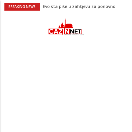
Evo šta piše u zahtjevu za ponovno
BREAKING NEWS
uvođenje sankcija političarima u RS-u
Četvrto ljeto zaredom Trg slobode
postaje Naše mjesto - Bingo Ljetno kino
Tuzla
Na Ahiret preselio Veladžić (Abid)
Muhamed
U Americi na Ahiret preselila Dervišević
(r. Aličajić, otac Muharem) Mine
Počeo jubilarni Memorijal “Izet Nanić”:
Bužim devet dana u znaku futsala i
sjećanja.