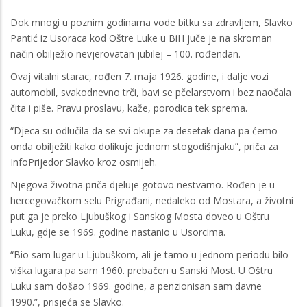
Dok mnogi u poznim godinama vode bitku sa zdravljem, Slavko
Pantić iz Usoraca kod Oštre Luke u BiH juče je na skroman
način obilježio nevjerovatan jubilej – 100. rođendan.
Ovaj vitalni starac, rođen 7. maja 1926. godine, i dalje vozi
automobil, svakodnevno trči, bavi se pčelarstvom i bez naočala
čita i piše. Pravu proslavu, kaže, porodica tek sprema.
“Djeca su odlučila da se svi okupe za desetak dana pa ćemo
onda obilježiti kako dolikuje jednom stogodišnjaku”, priča za
InfoPrijedor Slavko kroz osmijeh.
Njegova životna priča djeluje gotovo nestvarno. Rođen je u
hercegovačkom selu Prigrađani, nedaleko od Mostara, a životni
put ga je preko Ljubuškog i Sanskog Mosta doveo u Oštru
Luku, gdje se 1969. godine nastanio u Usorcima.
“Bio sam lugar u Ljubuškom, ali je tamo u jednom periodu bilo
viška lugara pa sam 1960. prebačen u Sanski Most. U Oštru
Luku sam došao 1969. godine, a penzionisan sam davne
1990.”, prisjeća se Slavko.