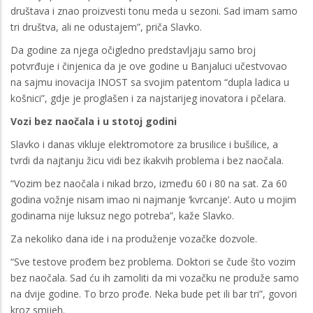
društava i znao proizvesti tonu meda u sezoni. Sad imam samo
tri društva, ali ne odustajem”, priča Slavko.
Da godine za njega očigledno predstavljaju samo broj
potvrđuje i činjenica da je ove godine u Banjaluci učestvovao
na sajmu inovacija INOST sa svojim patentom “dupla ladica u
košnici”, gdje je proglašen i za najstarijeg inovatora i pčelara.
Vozi bez naočala i u stotoj godini
Slavko i danas vikluje elektromotore za brusilice i bušilice, a
tvrdi da najtanju žicu vidi bez ikakvih problema i bez naočala.
“Vozim bez naočala i nikad brzo, između 60 i 80 na sat. Za 60
godina vožnje nisam imao ni najmanje ‘kvrcanje’. Auto u mojim
godinama nije luksuz nego potreba”, kaže Slavko.
Za nekoliko dana ide i na produženje vozačke dozvole.
“Sve testove prođem bez problema. Doktori se čude što vozim
bez naočala. Sad ću ih zamoliti da mi vozačku ne produže samo
na dvije godine. To brzo prođe. Neka bude pet ili bar tri”, govori
kroz smijeh.