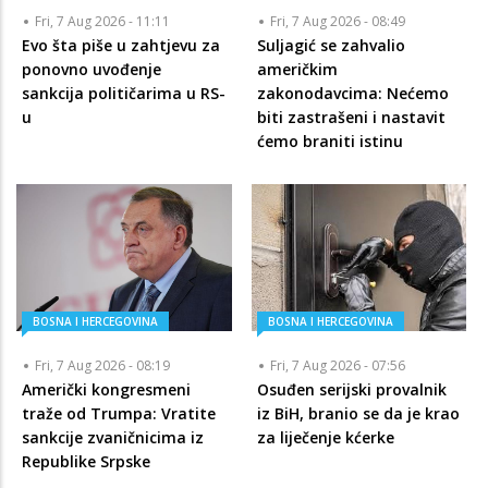
Fri, 7 Aug 2026 - 11:11
Fri, 7 Aug 2026 - 08:49
Evo šta piše u zahtjevu za
Suljagić se zahvalio
ponovno uvođenje
američkim
sankcija političarima u RS-
zakonodavcima: Nećemo
u
biti zastrašeni i nastavit
ćemo braniti istinu
BOSNA I HERCEGOVINA
BOSNA I HERCEGOVINA
Fri, 7 Aug 2026 - 08:19
Fri, 7 Aug 2026 - 07:56
Američki kongresmeni
Osuđen serijski provalnik
traže od Trumpa: Vratite
iz BiH, branio se da je krao
sankcije zvaničnicima iz
za liječenje kćerke
Republike Srpske