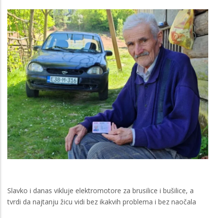
Slavko i danas vikluje elektromotore za brusilice i bušilice, a
tvrdi da najtanju žicu vidi bez ikakvih problema i bez naočala