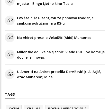
02
mjesto - Bingo Ljetno kino Tuzla
Evo šta piše u zahtjevu za ponovno uvođenje
03
sankcija političarima u RS-u
04
Na Ahiret preselio Veladžić (Abid) Muhamed
Milionske odluke na sjednici Vlade USK: Evo kome je
05
dodijeljen novac
U Americi na Ahiret preselila Dervišević (r. Aličajić,
06
otac Muharem) Mine
TAGS
CAZIN
KRAJINA
BOSNA I HERCEGOVINA