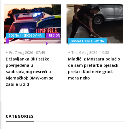
BOSNA I HERCEGOVINA
REGION
BOSNA I HERCEGOVINA
Fri, 7 Aug 2026 - 07:49
Thu, 6 Aug 2026 - 19:38
Državljanka BiH teško
Mladić iz Mostara odlučio
povrijeđena u
da sam prefarba pješački
saobraćajnoj nesreći u
prelaz: Kad neće grad,
Njemačkoj: BMW-om se
mora neko
zabila u zid
CATEGORIES