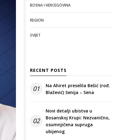
BOSNA I HERCEGOVINA
REGION
SVIJET
RECENT POSTS
Na Ahiret preselila Bešić (rođ.
01
Blažević) Senija – Sena
Novi detalji ubistva u
Bosanskoj Krupi: Nezvanično,
02
osumnjičena supruga
ubijenog