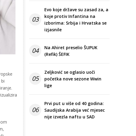
Evo koje države su zasad za, a
koje protiv Infantina na
03
izborima: Srbija i Hrvatska se
izjasnile
Na Ahiret preselio ŠUPUK
04
(Refik) ŠEFIK
Zeljković se oglasio uoči
vropske
05
početka nove sezone Wwin
 bi
lige
iranje.
zualizira
Prvi put u više od 40 godina:
06
Saudijska Arabija već mjesec
nije izvezla naftu u SAD
enom
m,
či