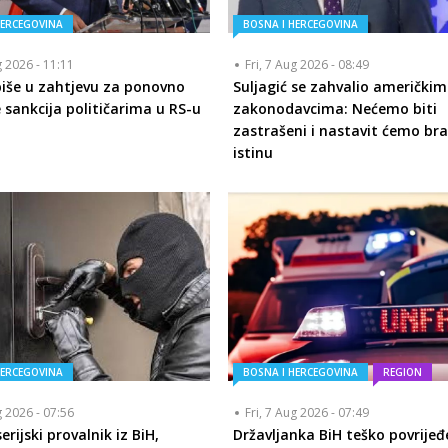
HERCEGOVINA
BOSNA I HERCEGOVINA
g 2026 - 11:11
Fri, 7 Aug 2026 - 08:49
piše u zahtjevu za ponovno
Suljagić se zahvalio američkim
 sankcija političarima u RS-u
zakonodavcima: Nećemo biti
zastrašeni i nastavit ćemo bra
istinu
HERCEGOVINA
BOSNA I HERCEGOVINA
REGION
g 2026 - 07:56
Fri, 7 Aug 2026 - 07:49
rijski provalnik iz BiH,
Državljanka BiH teško povrijeđ