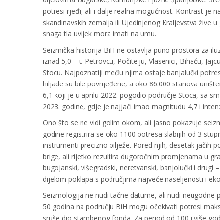
potresi rjeđi, ali i dalje realna mogućnost. Kontrast je n
skandinavskih zemalja ili Ujedinjenog Kraljevstva žive 
snaga tla uvijek mora imati na umu.​
Seizmička historija BiH ne ostavlja puno prostora za iluz
iznad 5,0 – u Petrovcu, Počitelju, Vlasenici, Bihaću, Jajc
Stocu. Najpoznatiji među njima ostaje banjalučki potres 
hiljade su bile povrijeđene, a oko 86.000 stanova uništ
6,1 koji je u aprilu 2022. pogodio područje Stoca, sa 
2023. godine, gdje je najjači imao magnitudu 4,7 i inten
Ono što se ne vidi golim okom, ali jasno pokazuje seiz
godine registrira se oko 1100 potresa slabijih od 3 stupn
instrumenti precizno bilježe. Pored njih, desetak jačih
brige, ali rijetko rezultira dugoročnim promjenama u grad
bugojanski, višegradski, neretvanski, banjolučki i drugi
dijelom poklapa s područjima najveće naseljenosti i eko
Seizmologija ne nudi tačne datume, ali nudi neugodne 
50 godina na području BiH mogu očekivati potresi maksi
sruše dio stambenog fonda. Za period od 100 i više god