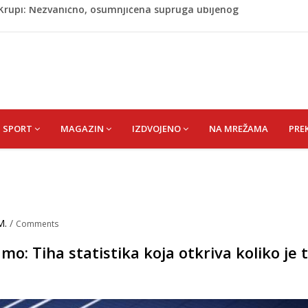
ažević) Senija – Sena
ŠEFIK
je protiv Infantina na izborima: Srbija i Hrvatska se
akon obilježavanja godišnjice: "Doživjela sam poniženje
 mom sinu"
j Krupi: Nezvanično, osumnjičena supruga ubijenog
SPORT
MAGAZIN
IZDVOJENO
NA MREŽAMA
PRE
M.
/
Comments
o: Tiha statistika koja otkriva koliko je t