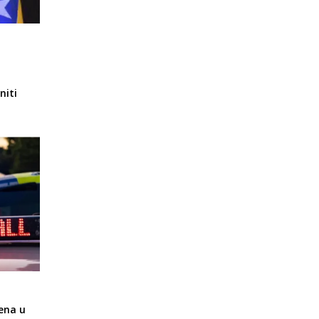
niti
ena u