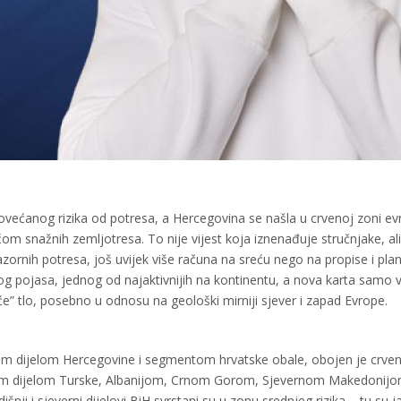
većanog rizika od potresa, a Hercegovina se našla u crvenoj zoni e
 snažnih zemljotresa. To nije vijest koja iznenađuje stručnjake, ali
razornih potresa, još uvijek više računa na sreću nego na propise i plan
g pojasa, jednog od najaktivnijih na kontinentu, a nova karta samo vi
” tlo, posebno u odnosu na geološki mirniji sjever i zapad Evrope.​
brim dijelom Hercegovine i segmentom hrvatske obale, obojen je crv
skim dijelom Turske, Albanijom, Crnom Gorom, Sjevernom Makedonijo
ji i sjeverni dijelovi BiH svrstani su u zonu srednjeg rizika – tu su ja