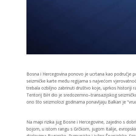
Bosna i Hercegovina ponovo je ucrtana kao područje po
seizmičke karte među regijama s najvećom vjerovatnoćom
trebala ozbiljno zabrinuti društvo koje, uprkos historiji 
Teritorij BiH dio je sredozemno–transazijskog seizmičko
ono što seizmolozi godinama ponavljaju Balkan je “vruće
Na mapi rizika jug Bosne i Hercegovine, zajedno s do
bojom, u istom rangu s Grčkom, jugom Italije, evrop
dijelovima Bugarske, Rumunjske i južne Španjolske. Središn