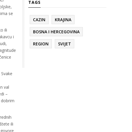
TAGS
oljske,
jima se
CAZIN
KRAJINA
 ili
BOSNA I HERCEGOVINA
ukavcu i
udi,
REGION
SVIJET
magnitude
Zenice
. Svake
n val
edi –
e dobrim
rednih
ete ili
a govore