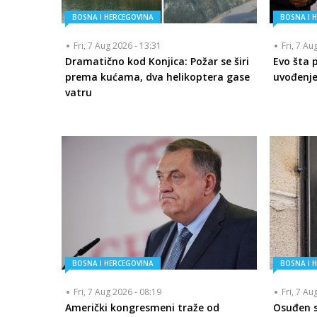
BOSNA I HERCEGOVINA
BOSNA I 
Fri, 7 Aug 2026 - 13:31
Fri, 7 Au
Dramatično kod Konjica: Požar se širi
Evo šta 
prema kućama, dva helikoptera gase
uvođenje
vatru
BOSNA I HERCEGOVINA
BOSNA I 
Fri, 7 Aug 2026 - 08:19
Fri, 7 Au
Američki kongresmeni traže od
Osuđen se