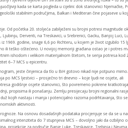
ajuočljiviji kada se karta pogleda u cijelini: dok stanovnici Njemačke, P
u geološki stabilnim područjima, Balkan i Mediteran čine pojaseve u ko
ije. Od početka 20. stoljeća zabilježeni su brojni potresi magnitude oko
u, Ljubinju, Derventi, na Treskavici, u Srebrenici, Gacku, Banjoj Luci, L
iz 1969. godine, snage 6,6 po Richteru, u kojem je život izgubilo 15 lj
eno ili teško oštećeno. U novijoj memoriji građana ostao je i potres 
smrtnim ishodom i velikom materijalnom štetom, te serija potresa kod 
zitet 6–7 MCS u epicentru.​
mogram, jeste činjenica da tlo u BiH gotovo nikad nije potpuno mirno
ja po MCS ljestvici – prosječno tri dnevno – koje ljudi ne osjete, ali
 potresa godišnje osjete stanovnici, što povremeno pokrene kratkotraja
nji, propisima ili ponašanju. Zemlju presijecaju brojni regionalni rasj
 – duž kojih nastaju i manja i potencijalno razorna podrhtavanja, što s
nomskih aktivnosti.​
prognoze. Na osnovu dosadašnjih podataka procjenjuje se da se u na
malnog intenziteta do 7 stupnjeva MCS – dovoljno jaki da ozbiljno ošt
ina, projekcije za područje Banje Luke, Treskavice, Trebinja i Neum