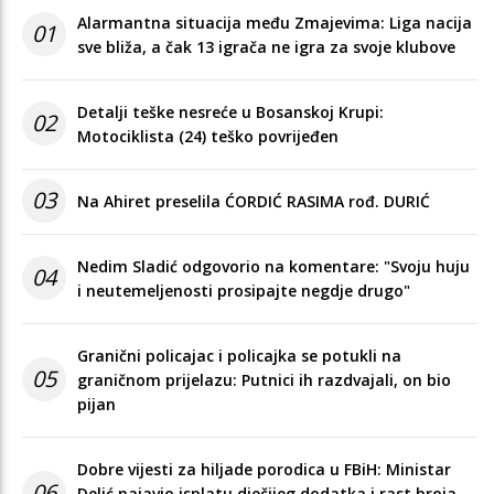
Alarmantna situacija među Zmajevima: Liga nacija
01
sve bliža, a čak 13 igrača ne igra za svoje klubove
Detalji teške nesreće u Bosanskoj Krupi:
02
Motociklista (24) teško povrijeđen
03
Na Ahiret preselila ĆORDIĆ RASIMA rođ. DURIĆ
Nedim Sladić odgovorio na komentare: "Svoju huju
04
i neutemeljenosti prosipajte negdje drugo"
Granični policajac i policajka se potukli na
05
graničnom prijelazu: Putnici ih razdvajali, on bio
pijan
Dobre vijesti za hiljade porodica u FBiH: Ministar
06
Delić najavio isplatu dječijeg dodatka i rast broja