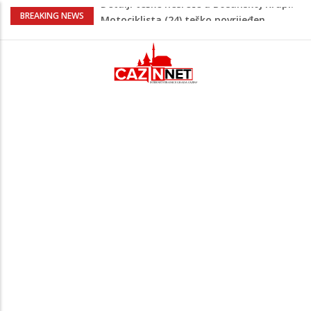
Alarmantna situacija među Zmajevima:
BREAKING NEWS
Liga nacija sve bliža, a čak 13 igrača ne
igra za svoje klubove
Dobre vijesti za hiljade porodica u FBiH:
Ministar Delić najavio isplatu dječijeg
dodatka i rast broja korisnika
Granični policajac i policajka se potukli
na graničnom prijelazu: Putnici ih
razdvajali, on bio pijan
Nedim Sladić odgovorio na komentare:
"Svoju huju i neutemeljenosti prosipajte
negdje drugo"
Detalji teške nesreće u Bosanskoj Krupi:
Motociklista (24) teško povrijeđen