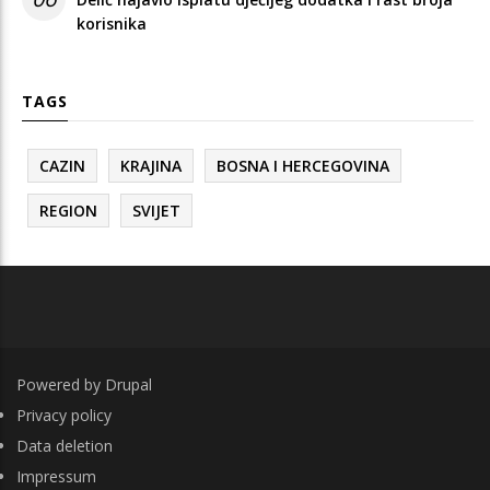
korisnika
TAGS
CAZIN
KRAJINA
BOSNA I HERCEGOVINA
REGION
SVIJET
Powered by
Drupal
FOOTER
Privacy policy
Data deletion
Impressum