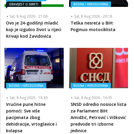
OBAVIJEST O SMRTI
BOSNA I HERCEGOVINA
Sat, 8 Aug 2026 - 21:06
Sat, 8 Aug 2026 - 20:18
Ovo je 24-godišnji mladić
Teška nesreća u BiH:
koji je izgubio život u rijeci
Poginuo motociklista
Krivaji kod Zavidovića
BOSNA I HERCEGOVINA
BOSNA I HERCEGOVINA
Sat, 8 Aug 2026 - 18:36
Sat, 8 Aug 2026 - 16:35
Vrućine pune hitne
SNSD odredio nosioce lista
pomoći: Sve više
za Parlament BiH:
pacijenata zbog
Amidžić, Petrović i Višković
dehidracije, vrtoglavice i
predvode tri izborne
kolapsa
jedinice