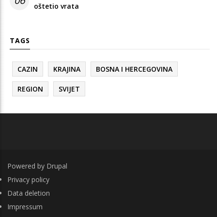
06
oštetio vrata
TAGS
CAZIN
KRAJINA
BOSNA I HERCEGOVINA
REGION
SVIJET
Powered by
Drupal
FOOTER
Privacy policy
Data deletion
Impressum