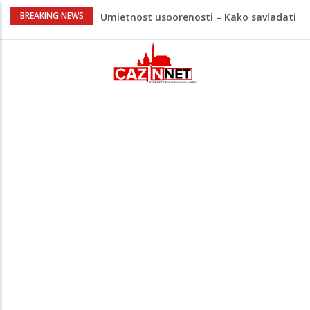
Umjetnost usporenosti – Kako savladati
BREAKING NEWS
"spori vikend" i zaista se odmoriti
Maloljetnik u policijskoj stanici napao
policajca i oštetio vrata
Razmišljate koji automobil kupiti? Nova
Honda Civic dobila odlične ocjene
Pet namirnica za doručak koje će vas
držati sitima sve do ručka
Nema lijeka u onome što je zabranjeno