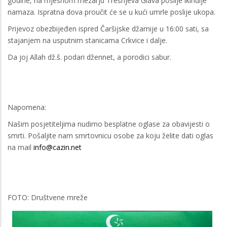
godine, na mjesnom mezarju Trešnjeva Glava poslije ikindije
namaza. Ispratna dova proučit će se u kući umrle poslije ukopa.
Prijevoz obezbijeđen ispred Čaršijske džamije u 16:00 sati, sa
stajanjem na usputnim stanicama Crkvice i dalje.
Da joj Allah dž.š. podari džennet, a porodici sabur.
Napomena:
Našim posjetiteljima nudimo besplatne oglase za obavijesti o
smrti. Pošaljite nam smrtovnicu osobe za koju želite dati oglas
na mail
info@cazin.net
FOTO: Društvene mreže