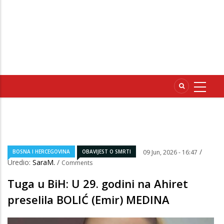
/
BOSNA I HERCEGOVINA
OBAVIJEST O SMRTI
09 Jun, 2026 - 16:47
Uredio:
SaraM.
/
Comments
Tuga u BiH: U 29. godini na Ahiret
preselila BOLIĆ (Emir) MEDINA