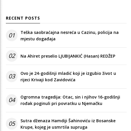
RECENT POSTS
Teška saobraćajna nesreća u Cazinu, policija na
01
mjestu događaja
02
Na Ahiret preselio LJUBIJANKIĆ (Hasan) REDŽEP
Ovo je 24-godišnji mladić koji je izgubio život u
03
rijeci Krivaji kod Zavidovića
Ogromna tragedija: Otac, sin i njihov 16-godišnji
04
rođak poginuli pri povratku u Njemačku
Sutra dženaza Hamdiji Šahinoviću iz Bosanske
05
Krupe, kojeg je usmrtila supruga