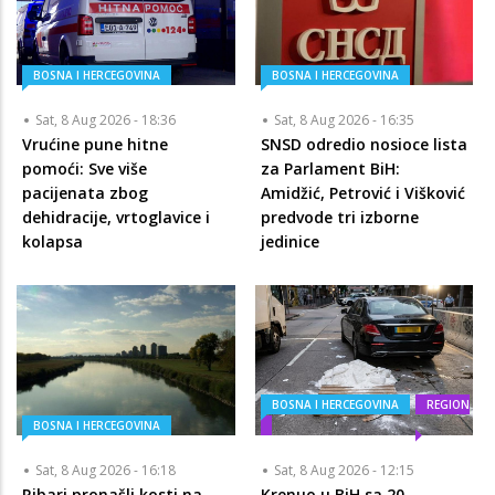
BOSNA I HERCEGOVINA
BOSNA I HERCEGOVINA
Sat, 8 Aug 2026 - 18:36
Sat, 8 Aug 2026 - 16:35
Vrućine pune hitne
SNSD odredio nosioce lista
pomoći: Sve više
za Parlament BiH:
pacijenata zbog
Amidžić, Petrović i Višković
dehidracije, vrtoglavice i
predvode tri izborne
kolapsa
jedinice
BOSNA I HERCEGOVINA
REGION
BOSNA I HERCEGOVINA
Sat, 8 Aug 2026 - 16:18
Sat, 8 Aug 2026 - 12:15
Ribari pronašli kosti na
Krenuo u BiH sa 20