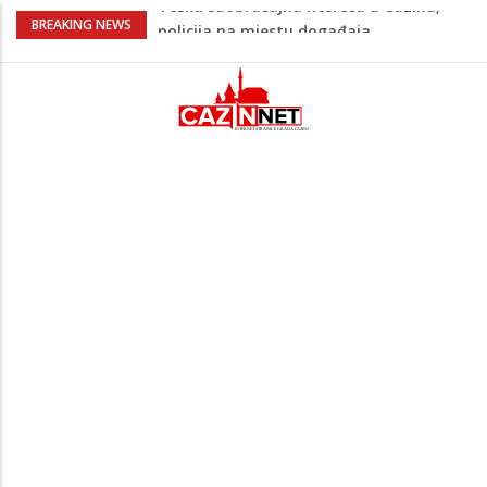
Ovo je 24-godišnji mladić koji je izgubio
BREAKING NEWS
život u rijeci Krivaji kod Zavidovića
Na Ahiret preselio LJUBIJANKIĆ (Hasan)
REDŽEP
Na Ahiret preselio HALILOVIĆ (Smajil)
SEJAD
Sutra dženaza Hamdiji Šahinoviću iz
Bosanske Krupe, kojeg je usmrtila
supruga
Teška saobraćajna nesreća u Cazinu,
policija na mjestu događaja