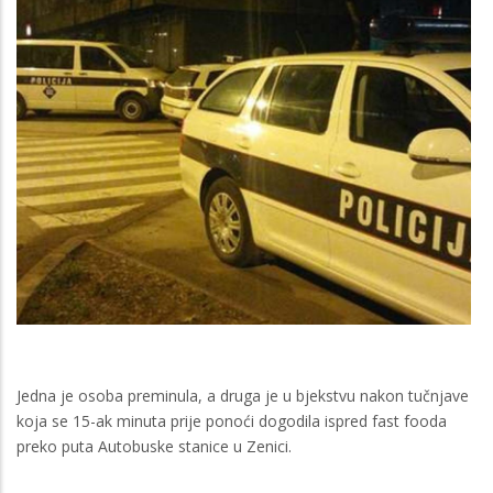
Jedna je osoba preminula, a druga je u bjekstvu nakon tučnjave
koja se 15-ak minuta prije ponoći dogodila ispred fast fooda
preko puta Autobuske stanice u Zenici.