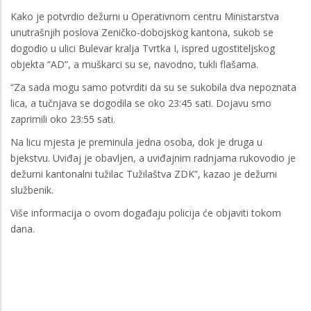
Kako je potvrdio dežurni u Operativnom centru Ministarstva
unutrašnjih poslova Zeničko-dobojskog kantona, sukob se
dogodio u ulici Bulevar kralja Tvrtka I, ispred ugostiteljskog
objekta “AD”, a muškarci su se, navodno, tukli flašama.
“Za sada mogu samo potvrditi da su se sukobila dva nepoznata
lica, a tučnjava se dogodila se oko 23:45 sati. Dojavu smo
zaprimili oko 23:55 sati.
Na licu mjesta je preminula jedna osoba, dok je druga u
bjekstvu. Uviđaj je obavljen, a uviđajnim radnjama rukovodio je
dežurni kantonalni tužilac Tužilaštva ZDK”, kazao je dežurni
službenik.
Više informacija o ovom događaju policija će objaviti tokom
dana.