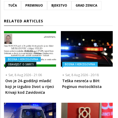
TUČA
PREMINUO
BJEKSTVO
GRAD ZENICA
RELATED ARTICLES
BOSNA I HERCEGOVINA
OBAVIJEST O SMRTI
BOSNA I HERCEGOVINA
Sat, 8 Aug 2026 - 21:06
Sat, 8 Aug 2026 - 20:18
Ovo je 24-godišnji mladić
Teška nesreća u BiH:
koji je izgubio život u rijeci
Poginuo motociklista
Krivaji kod Zavidovića