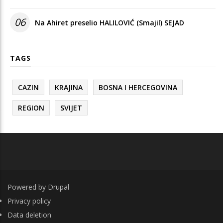
06
Na Ahiret preselio HALILOVIĆ (Smajil) SEJAD
TAGS
CAZIN
KRAJINA
BOSNA I HERCEGOVINA
REGION
SVIJET
Powered by
Drupal
FOOTER
Privacy policy
Data deletion