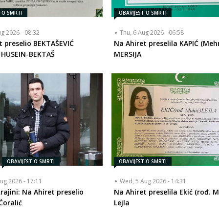
T O SMRTI
OBAVIJEST O SMRTI
ug 2026 - 08:32
Thu, 6 Aug 2026 - 06:58
t preselio BEKTAŠEVIĆ
Na Ahiret preselila KAPIĆ (Me
) HUSEIN-BEKTAŠ
MERSIJA
OBAVIJEST O SMRTI
OBAVIJEST O SMRTI
ug 2026 - 17:11
Wed, 5 Aug 2026 - 14:31
rajini: Na Ahiret preselio
Na Ahiret preselila Ekić (rođ. M
Ćoralić
Lejla