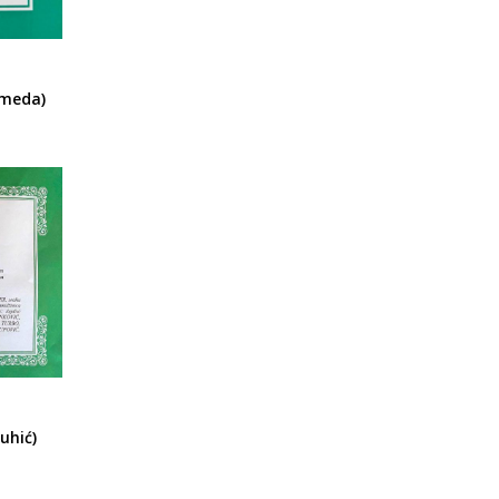
hmeda)
uhić)