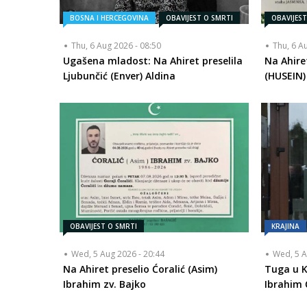
BOSNA I HERCEGOVINA
OBAVIJEST O SMRTI
OBAVIJES
Thu, 6 Aug 2026 - 08:50
Thu, 6 A
Ugašena mladost: Na Ahiret preselila
Na Ahire
Ljubunčić (Enver) Aldina
(HUSEIN
OBAVIJEST O SMRTI
KRAJINA
Wed, 5 Aug 2026 - 20:44
Wed, 5 A
Na Ahiret preselio Ćoralić (Asim)
Tuga u K
Ibrahim zv. Bajko
Ibrahim 