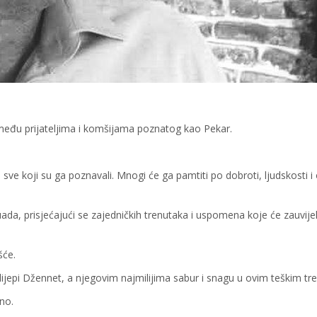
 među prijateljima i komšijama poznatog kao Pekar.
i sve koji su ga poznavali. Mnogi će ga pamtiti po dobroti, ljudskosti 
da, prisjećajući se zajedničkih trenutaka i uspomena koje će zauvije
šće.
ijepi Džennet, a njegovim najmilijima sabur i snagu u ovim teškim tr
no.