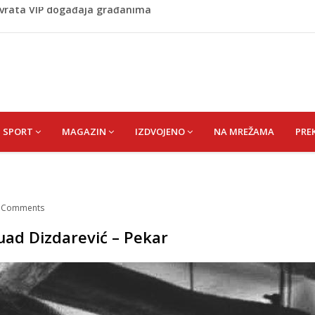
 1 kolu Premijer lige BiH
Budvi nakon kultnog zamaha nogom: "Nisi bio na njenom
(HUSEIN) HUSEIN-BEKTAŠ
 vrata VIP događaja građanima
SPORT
MAGAZIN
IZDVOJENO
NA MREŽAMA
PRE
/
Comments
Suad Dizdarević – Pekar