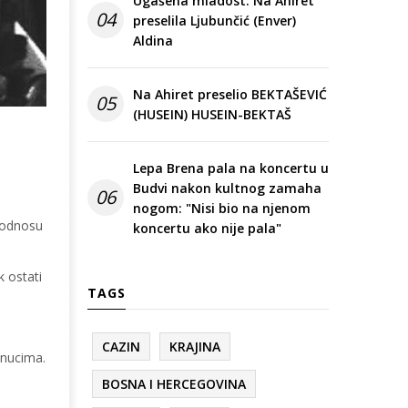
Ugašena mladost: Na Ahiret
04
preselila Ljubunčić (Enver)
Aldina
Na Ahiret preselio BEKTAŠEVIĆ
05
(HUSEIN) HUSEIN-BEKTAŠ
Lepa Brena pala na koncertu u
Budvi nakon kultnog zamaha
06
nogom: "Nisi bio na njenom
i odnosu
koncertu ako nije pala"
k ostati
TAGS
CAZIN
KRAJINA
enucima.
BOSNA I HERCEGOVINA