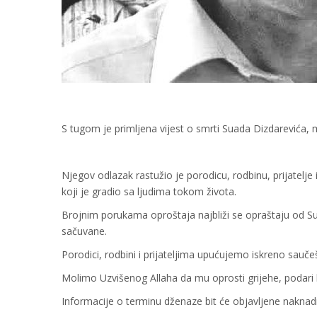
S tugom je primljena vijest o smrti Suada Dizdarevića,
Njegov odlazak rastužio je porodicu, rodbinu, prijatelje 
koji je gradio sa ljudima tokom života.
Brojnim porukama oproštaja najbliži se opraštaju od Sua
sačuvane.
Porodici, rodbini i prijateljima upućujemo iskreno sauče
Molimo Uzvišenog Allaha da mu oprosti grijehe, podari l
Informacije o terminu dženaze bit će objavljene naknad