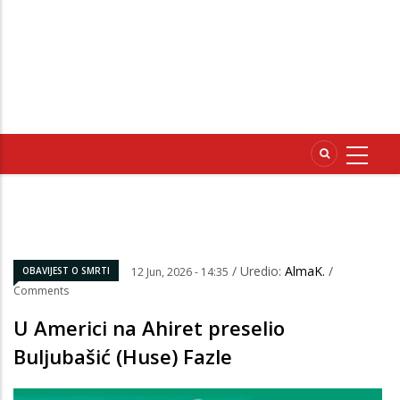
/ Uredio:
AlmaK.
/
OBAVIJEST O SMRTI
12 Jun, 2026 - 14:35
Comments
U Americi na Ahiret preselio
Buljubašić (Huse) Fazle