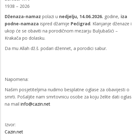
1938 – 2026
Dženaza-namaz
polazi u
nedjelju, 14.06.2026.
godine,
iza
podne-namaza
ispred džamije
Pećigrad
. Klanjanje dženaze i
ukop će se obaviti na porodičnom mezarju Buljubašići –
Krakača po dolasku.
Da mu Allah dž.š. podari džennet, a porodici sabur.
Napomena:
Našim posjetiteljima nudimo besplatne oglase za obavijesti o
smrti. Pošaljite nam smrtovnicu osobe za koju želite dati oglas
na mail
info@cazin.net
Izvor:
Cazin.net