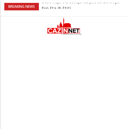
Krenuo u BiH sa 20 kilograma droge:
BREAKING NEWS
Uhapšen na granici
Juventus igra protiv Intera, Spaleti
razočarao navijače iz BiH
Užas: Uhapšen Italijan (45) kako
mobitelom snima djecu na plaži
Čistite dom? Obratite pažnju na stvari
koje ne biste trebali olako bacati u
smeće
Bebe koje odrastaju uz pse su zdravije:
Evo šta ih štiti