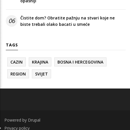
opasniji
Čistite dom? Obratite pažnju na stvari koje ne
06
biste trebali olako bacati u smeće
TAGS
CAZIN
KRAJINA
BOSNA I HERCEGOVINA
REGION
SVIJET
Powered by
Drupal
FOOTER
Privacy policy