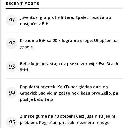
RECENT POSTS
Juventus igra protiv Intera, Spaleti razočarao
01
navijače iz BiH
Krenuo u BiH sa 20 kilograma droge: Uhapšen na
02
granici
Bebe koje odrastaju uz pse su zdravije: Evo šta ih
03
štiti
Popularni hrvatski YouTuber gledao duel na
04
Grbavici: Sad vidim zašto neki kažu prvo Željo, pa
poslije kažu tata
Zimske gume na 40 stepeni Celzijusa nisu jedini
05
problem: Pogrešan pritisak može biti mnogo