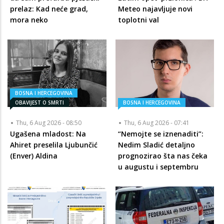
prelaz: Kad neće grad,
Meteo najavljuje novi
mora neko
toplotni val
BOSNA I HERCEGOVINA
OBAVIJEST O SMRTI
BOSNA I HERCEGOVINA
Thu, 6 Aug 2026 - 08:50
Thu, 6 Aug 2026 - 07:41
Ugašena mladost: Na
“Nemojte se iznenaditi”:
Ahiret preselila Ljubunčić
Nedim Sladić detaljno
(Enver) Aldina
prognozirao šta nas čeka
u augustu i septembru