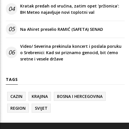
Kratak predah od vrućina, zatim opet 'pržionica':
04
BH Meteo najavljuje novi toplotni val
05
Na Ahiret preselio RAMIĆ (SAFETA) SENAD
Video/ Severina prekinula koncert i poslala poruku
06
o Srebrenici: Kad svi priznamo genocid, bit ćemo
sretne i vesele države
TAGS
CAZIN
KRAJINA
BOSNA I HERCEGOVINA
REGION
SVIJET