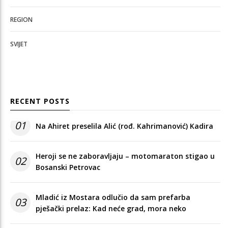
REGION
SVIJET
RECENT POSTS
01
Na Ahiret preselila Alić (rođ. Kahrimanović) Kadira
Heroji se ne zaboravljaju – motomaraton stigao u
02
Bosanski Petrovac
Mladić iz Mostara odlučio da sam prefarba
03
pješački prelaz: Kad neće grad, mora neko