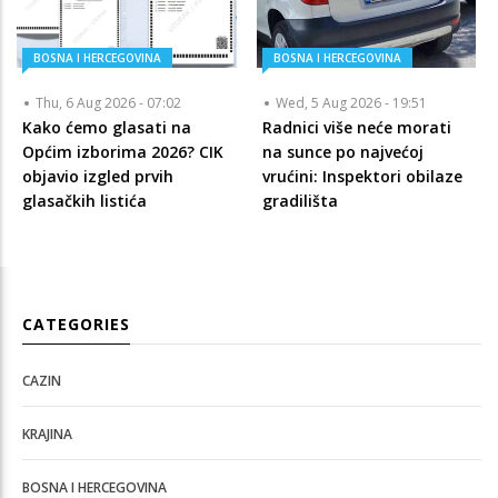
BOSNA I HERCEGOVINA
BOSNA I HERCEGOVINA
Thu, 6 Aug 2026 - 07:02
Wed, 5 Aug 2026 - 19:51
Kako ćemo glasati na
Radnici više neće morati
Općim izborima 2026? CIK
na sunce po najvećoj
objavio izgled prvih
vrućini: Inspektori obilaze
glasačkih listića
gradilišta
CATEGORIES
CAZIN
KRAJINA
BOSNA I HERCEGOVINA