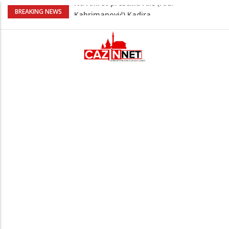
Heroji se ne zaboravljaju –
BREAKING NEWS
motomaraton stigao u Bosanski
Petrovac
Video/ Severina prekinula koncert i
poslala poruku o Srebrenici: Kad svi
priznamo genocid, bit ćemo sretne i
vesele države
Na Ahiret preselio RAMIĆ (SAFETA) SENAD
Kratak predah od vrućina, zatim opet
'pržionica': BH Meteo najavljuje novi
toplotni val
Na Ahiret preselila Alić (rođ.
Kahrimanović) Kadira