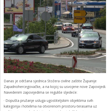
Danas je održana sjednica Stožera civilne zaštite Županije
Zapadnohercegovačke, a na kojoj su usvojene nove Zapovijedi.
Navedenim zapovijedima se reguliše sljedeće:
· Dopušta pružanje usluga ugostiteljskim objektima svih
kategorija i hotelima na otvorenom prostoru-terasama uz