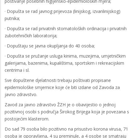
poštivanje posebnih higijensko-epidemioloških mjera;
· Dopušta se rad javnog prijevoza (linijskog, izvanlinijskog)
putnika;
· Dopušta se rad privatnih stomatoloških ordinacija i privatnih
zubotehničkih laboratorija;
· Dopuštaju se javna okupljanja do 40 osoba;
· Dopušta se pružanje usluga kinima, muzejima, umjetničkim
galerijama, bazenima, kupalištima, sportskim i rekreacijskim
centrima i sl.
Sve dopuštene djelatnosti trebaju poštivati propisane
epidemiološke smjernice koje će biti izdane od Zavoda za
javno zdravstvo.
Zavod za javno zdravstvo ŽZH je o obavijestio o jednoj
pozitivnoj osobi s područja Širokog Brijega koja je povezana s
postojećim klasterom.
Do sad 79 osoba bilo pozitivno na prisustvo korona virusa, 71
osoba je oporavljena, 4 su preminule, a 4 osobe se smatraju