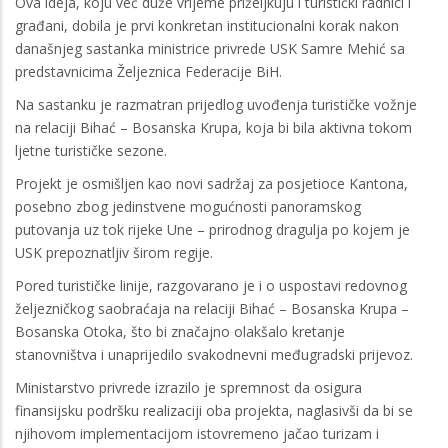
Ova ideja, koju već duže vrijeme priželjkuju i turistički radnici i
građani, dobila je prvi konkretan institucionalni korak nakon
današnjeg sastanka ministrice privrede USK Samre Mehić sa
predstavnicima Željeznica Federacije BiH.
Na sastanku je razmatran prijedlog uvođenja turističke vožnje
na relaciji Bihać – Bosanska Krupa, koja bi bila aktivna tokom
ljetne turističke sezone.
Projekt je osmišljen kao novi sadržaj za posjetioce Kantona,
posebno zbog jedinstvene mogućnosti panoramskog
putovanja uz tok rijeke Une – prirodnog dragulja po kojem je
USK prepoznatljiv širom regije.
Pored turističke linije, razgovarano je i o uspostavi redovnog
željezničkog saobraćaja na relaciji Bihać – Bosanska Krupa –
Bosanska Otoka, što bi značajno olakšalo kretanje
stanovništva i unaprijedilo svakodnevni međugradski prijevoz.
Ministarstvo privrede izrazilo je spremnost da osigura
finansijsku podršku realizaciji oba projekta, naglasivši da bi se
njihovom implementacijom istovremeno jačao turizam i