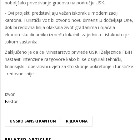
poboljšalo povezivanje gradova na području USK.
- Ovi projekti predstavljaju važan iskorak u modernizaciji
kantona. Turistički voz bi otvorio novu dimenziju doživljaja Une,
dok bi redovna linija olakšala život građanima i ojačala
ekonomsku dinamiku između lokalnih zajednica - istaknuto je
tokom sastanka.
Zaključeno je da će Ministarstvo privrede USK i Željeznice FBiH
nastaviti intenzivne razgovore kako bi se osigurali tehnički,
finansijski i operativni uvjeti za što skorije pokretanje i turističke
i redovne linije.
Izvor:
Faktor
UNSKO SANSKI KANTON
RIJEKA UNA
RELATED ARTICLES