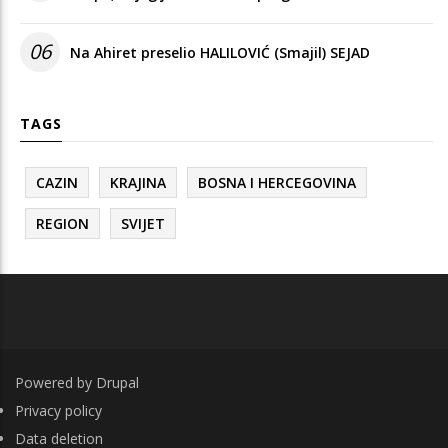
06
Na Ahiret preselio HALILOVIĆ (Smajil) SEJAD
TAGS
CAZIN
KRAJINA
BOSNA I HERCEGOVINA
REGION
SVIJET
Powered by
Drupal
FOOTER
Privacy policy
Data deletion