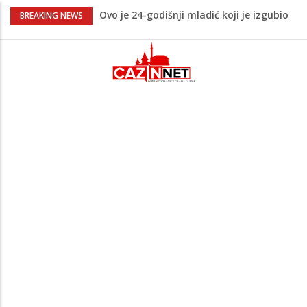
Ovo je 24-godišnji mladić koji je izgubio
BREAKING NEWS
život u rijeci Krivaji kod Zavidovića
Na Ahiret preselio LJUBIJANKIĆ (Hasan)
REDŽEP
Na Ahiret preselio HALILOVIĆ (Smajil)
SEJAD
Sutra dženaza Hamdiji Šahinoviću iz
Bosanske Krupe, kojeg je usmrtila
supruga
Teška saobraćajna nesreća u Cazinu,
policija na mjestu događaja