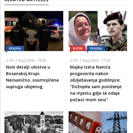
KRAJINA
BUŽIM
KRAJINA
Fri, 7 Aug 2026 - 19:45
Fri, 7 Aug 2026 - 17:02
Novi detalji ubistva u
Majka Izeta Nanića
Bosanskoj Krupi:
progovorila nakon
Nezvanično, osumnjičena
obilježavanja godišnjice:
supruga ubijenog
"Doživjela sam poniženje
na mjestu gdje se odaje
počast mom sinu"