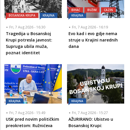
BIHAĆ
BUŽIM
CAZIN
BOSANSKA KRUPA
KRAJINA
KRAJINA
Fri, 7 Aug 2026 - 16:30
Fri, 7 Aug 2026 - 16:19
Tragedija u Bosanskoj
Evo kad i evo gdje nema
Krupi potresla javnost:
struje u Krajini narednih
Supruga ubila muža,
dana
poznat identitet
KRAJINA
KRAJINA
Fri, 7 Aug 2026 - 15:49
Fri, 7 Aug 2026 - 15:27
USK pred novim političkim
AŽURIRANO: Ubistvo u
preokretom: Ružnićeva
Bosanskoj Krupi: