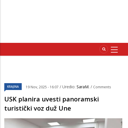
/ Uredio:
SaraM.
/
KRAJINA
19 Nov, 2025 - 16:07
Comments
USK planira uvesti panoramski
turistički voz duž Une