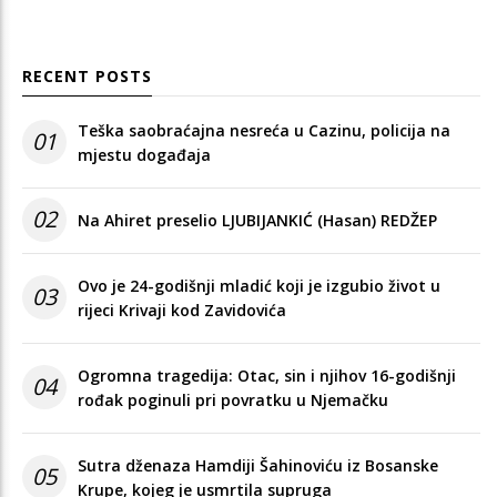
RECENT POSTS
Teška saobraćajna nesreća u Cazinu, policija na
01
mjestu događaja
02
Na Ahiret preselio LJUBIJANKIĆ (Hasan) REDŽEP
Ovo je 24-godišnji mladić koji je izgubio život u
03
rijeci Krivaji kod Zavidovića
Ogromna tragedija: Otac, sin i njihov 16-godišnji
04
rođak poginuli pri povratku u Njemačku
Sutra dženaza Hamdiji Šahinoviću iz Bosanske
05
Krupe, kojeg je usmrtila supruga