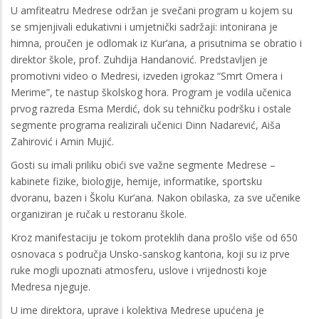
U amfiteatru Medrese održan je svečani program u kojem su
se smjenjivali edukativni i umjetnički sadržaji: intonirana je
himna, proučen je odlomak iz Kur’ana, a prisutnima se obratio i
direktor škole, prof. Zuhdija Handanović. Predstavljen je
promotivni video o Medresi, izveden igrokaz “Smrt Omera i
Merime”, te nastup školskog hora. Program je vodila učenica
prvog razreda Esma Merdić, dok su tehničku podršku i ostale
segmente programa realizirali učenici Dinn Nadarević, Aiša
Zahirović i Amin Mujić.
Gosti su imali priliku obići sve važne segmente Medrese –
kabinete fizike, biologije, hemije, informatike, sportsku
dvoranu, bazen i Školu Kur’ana. Nakon obilaska, za sve učenike
organiziran je ručak u restoranu škole.
Kroz manifestaciju je tokom proteklih dana prošlo više od 650
osnovaca s područja Unsko-sanskog kantona, koji su iz prve
ruke mogli upoznati atmosferu, uslove i vrijednosti koje
Medresa njeguje.
U ime direktora, uprave i kolektiva Medrese upućena je