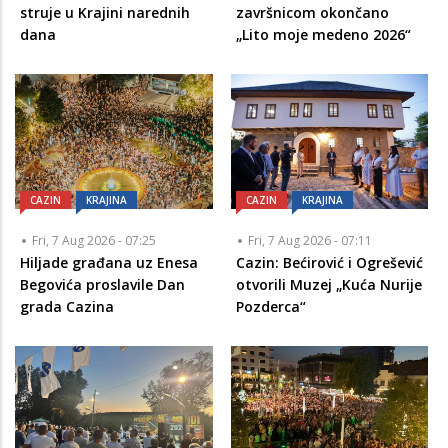
struje u Krajini narednih
završnicom okončano
dana
„Lito moje medeno 2026“
CAZIN
KRAJINA
CAZIN
KRAJINA
Fri, 7 Aug 2026 - 07:25
Fri, 7 Aug 2026 - 07:11
Hiljade građana uz Enesa
Cazin: Bećirović i Ogrešević
Begovića proslavile Dan
otvorili Muzej „Kuća Nurije
grada Cazina
Pozderca“