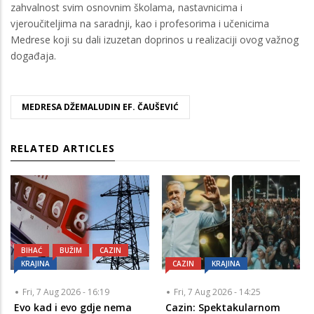
zahvalnost svim osnovnim školama, nastavnicima i
vjeroučiteljima na saradnji, kao i profesorima i učenicima
Medrese koji su dali izuzetan doprinos u realizaciji ovog važnog
događaja.
MEDRESA DŽEMALUDIN EF. ČAUŠEVIĆ
RELATED ARTICLES
BIHAĆ
BUŽIM
CAZIN
KRAJINA
CAZIN
KRAJINA
Fri, 7 Aug 2026 - 16:19
Fri, 7 Aug 2026 - 14:25
Evo kad i evo gdje nema
Cazin: Spektakularnom