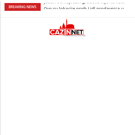
Majka Izeta Nanića progovorila nakon
BREAKING NEWS
obilježavanja godišnjice: "Doživjela sam
poniženje na mjestu gdje se odaje
počast mom sinu"
Prvi put u više od 40 godina: Saudijska
Arabija već mjesec nije izvezla naftu u
SAD
Zeljković se oglasio uoči početka nove
sezone Wwin lige
Kako povećati količinu mlijeka tokom
dojenja: Izazov s kojim se susreću mnoge
mame
Jedan od najvećih gradova nije na listi:
Ovo su lokacije prvih Lidl prodavnica u
BiH