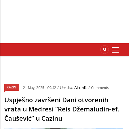
/ Uredio:
AlmaK.
/
CAZIN
21 May, 2025 - 09:42
Comments
Uspješno završeni Dani otvorenih
vrata u Medresi “Reis Džemaludin-ef.
Čaušević” u Cazinu