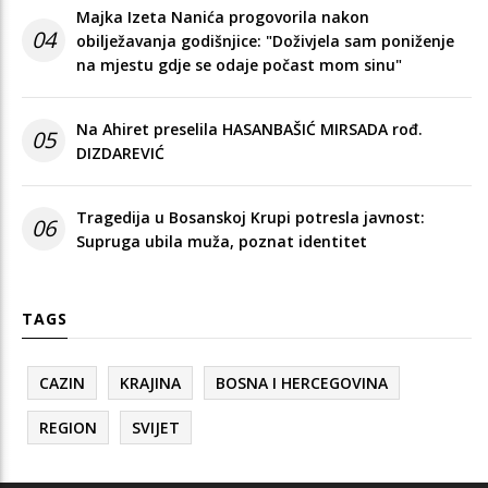
Majka Izeta Nanića progovorila nakon
04
obilježavanja godišnjice: "Doživjela sam poniženje
na mjestu gdje se odaje počast mom sinu"
Na Ahiret preselila HASANBAŠIĆ MIRSADA rođ.
05
DIZDAREVIĆ
Tragedija u Bosanskoj Krupi potresla javnost:
06
Supruga ubila muža, poznat identitet
TAGS
CAZIN
KRAJINA
BOSNA I HERCEGOVINA
REGION
SVIJET