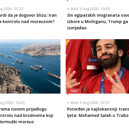
ug 2026 - 07:22
Wed, 5 Aug 2026 - 18:50
rdi da je dogovor blizu: Iran
Sin egipatskih imigranata osvo
a kontrolu nad moreuzom?
izbore u Michiganu, Trump g
izvrijeđao
SVIJET
ug 2026 - 16:25
Wed, 5 Aug 2026 - 07:27
prema novom prijedlogu
Potvrđen je najšokantniji tran
ontrolu nad brodovima koji
ljeta: Mohamed Salah u Trabz
 Hormuški moreuz