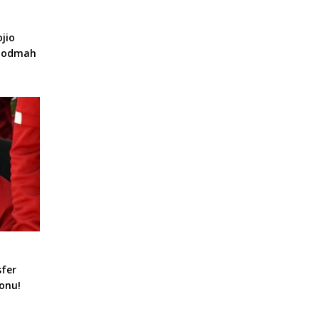
jio
a odmah
sfer
onu!