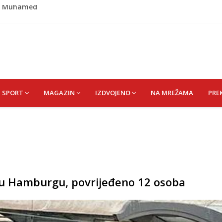
išević (r. Aličajić, otac Muharem) Mine
de USK: Evo kome je dodijeljen novac
rumpa: Vratite sankcije zvaničnicima iz Republike Srpske
riz čeka najbolju bh. plivačicu
id) Muhamed
SPORT
MAGAZIN
IZDVOJENO
NA MREŽAMA
PRE
u Hamburgu, povrijeđeno 12 osoba