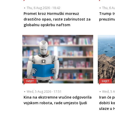
Thu, 6 Aug 2026 - 18:42
Thu, 6 A
Promet kroz Hormuški moreuz
Trump tv
drastično opao, raste zabrinutost za
preuzim
globalnu opskrbu naftom
SVIJET
SVIJET
Wed, 5 Aug 2026 - 17:51
Wed, 5 A
Kina na ekstremne vrućine odgovorila
Iran će 
vojskom robota, rade umjesto ljudi
dobiti k
ulaze u