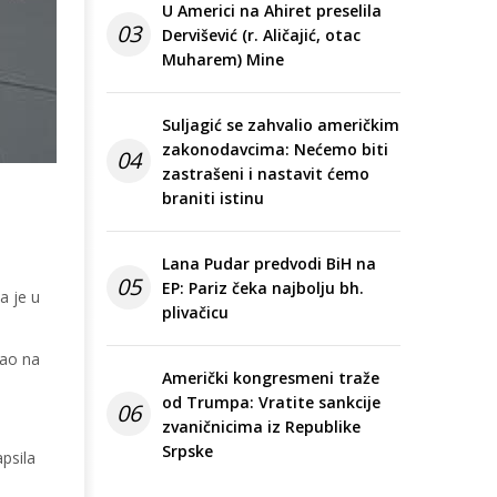
U Americi na Ahiret preselila
03
Dervišević (r. Aličajić, otac
Muharem) Mine
Suljagić se zahvalio američkim
zakonodavcima: Nećemo biti
04
zastrašeni i nastavit ćemo
braniti istinu
Lana Pudar predvodi BiH na
05
EP: Pariz čeka najbolju bh.
a je u
plivačicu
jao na
Američki kongresmeni traže
od Trumpa: Vratite sankcije
06
zvaničnicima iz Republike
Srpske
psila