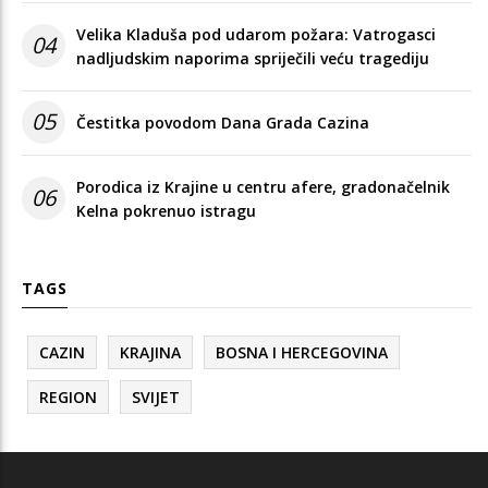
Velika Kladuša pod udarom požara: Vatrogasci
04
nadljudskim naporima spriječili veću tragediju
05
Čestitka povodom Dana Grada Cazina
Porodica iz Krajine u centru afere, gradonačelnik
06
Kelna pokrenuo istragu
TAGS
CAZIN
KRAJINA
BOSNA I HERCEGOVINA
REGION
SVIJET