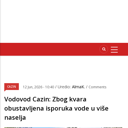
/ Uredio:
AlmaK.
/
CAZIN
12 Jun, 2026 - 10:40
Comments
Vodovod Cazin: Zbog kvara
obustavljena isporuka vode u više
naselja