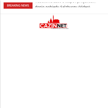
“Pečat slobodi 2026”: U Tržačkoj Rašteli
BREAKING NEWS
obilježena 31. godišnjica deblokade
Unsko-sanskog kantona
Porodica iz Krajine u centru afere,
gradonačelnik Kelna pokrenuo istragu
Čestitka povodom Dana Grada Cazina
Velika Kladuša pod udarom požara:
Vatrogasci nadljudskim naporima
spriječili veću tragediju
Tabaković ušao s klupe i prvijencem
donio pobjedu Salzburgu (Video)