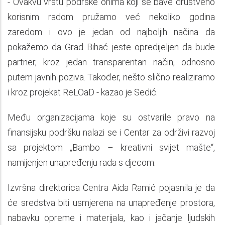
- Ovakvu vrstu podrške onima koji se bave društveno
korisnim radom pružamo već nekoliko godina
zaredom i ovo je jedan od najboljih načina da
pokažemo da Grad Bihać jeste opredijeljen da bude
partner, kroz jedan transparentan način, odnosno
putem javnih poziva. Također, nešto slično realiziramo
i kroz projekat ReLOaD - kazao je Sedić.
Među organizacijama koje su ostvarile pravo na
finansijsku podršku nalazi se i Centar za održivi razvoj
sa projektom „Bambo – kreativni svijet mašte“,
namijenjen unapređenju rada s djecom.
Izvršna direktorica Centra Aida Ramić pojasnila je da
će sredstva biti usmjerena na unapređenje prostora,
nabavku opreme i materijala, kao i jačanje ljudskih