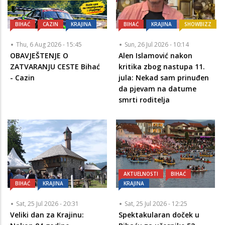
BIHAĆ
CAZIN
KRAJINA
BIHAĆ
KRAJINA
SHOWBIZZ
Thu, 6 Aug 2026 - 15:45
Sun, 26 Jul 2026 - 10:14
OBAVJEŠTENJE O
Alen Islamović nakon
ZATVARANJU CESTE Bihać
kritika zbog nastupa 11.
- Cazin
jula: Nekad sam prinuđen
da pjevam na datume
smrti roditelja
AKTUELNOSTI
BIHAĆ
BIHAĆ
KRAJINA
KRAJINA
Sat, 25 Jul 2026 - 20:31
Sat, 25 Jul 2026 - 12:25
Veliki dan za Krajinu:
Spektakularan doček u