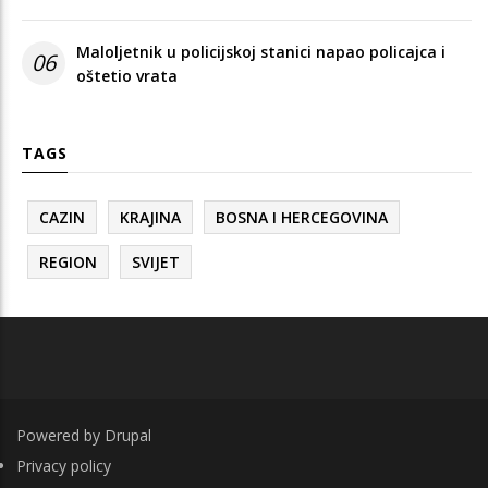
Maloljetnik u policijskoj stanici napao policajca i
06
oštetio vrata
TAGS
CAZIN
KRAJINA
BOSNA I HERCEGOVINA
REGION
SVIJET
Powered by
Drupal
FOOTER
Privacy policy