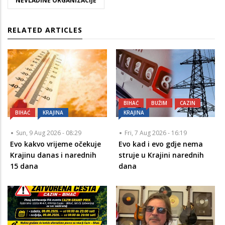
NEVLADINE ORGANIZACIJE
RELATED ARTICLES
BIHAĆ
BUŽIM
CAZIN
BIHAĆ
KRAJINA
KRAJINA
Sun, 9 Aug 2026 - 08:29
Fri, 7 Aug 2026 - 16:19
Evo kakvo vrijeme očekuje
Evo kad i evo gdje nema
Krajinu danas i narednih
struje u Krajini narednih
15 dana
dana