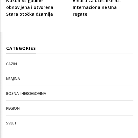
Nakon 84 godine
Bihaću za učesnike 52.
obnovljena i otvorena
Internacionalne Una
Stara otočka džamija
regate
CATEGORIES
CAZIN
KRAJINA
BOSNA I HERCEGOVINA
REGION
SVIJET