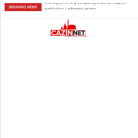
Razmišljate koji automobil kupiti? Nova
BREAKING NEWS
Honda Civic dobila odlične ocjene
Pet namirnica za doručak koje će vas
držati sitima sve do ručka
Nema lijeka u onome što je zabranjeno
Umjetnost usporenosti – Kako savladati
"spori vikend" i zaista se odmoriti
Maloljetnik u policijskoj stanici napao
policajca i oštetio vrata