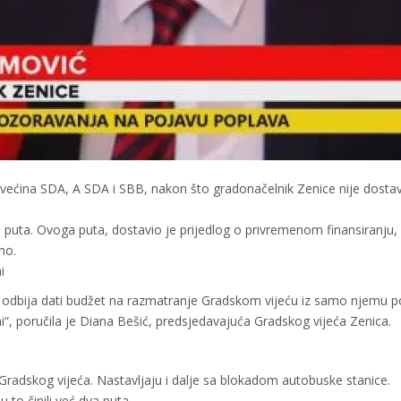
la većina SDA, A SDA i SBB, nakon što gradonačelnik Zenice nije dosta
tri puta. Ovoga puta, dostavio je prijedlog o privremenom finansiranju
no.
i
 odbija dati budžet na razmatranje Gradskom vijeću iz samo njemu p
, poručila je Diana Bešić, predsjedavajuća Gradskog vijeća Zenica.
Gradskog vijeća. Nastavljaju i dalje sa blokadom autobuske stanice.
 to činili već dva puta