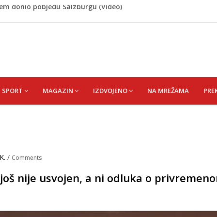
 Rašteli obilježena 31. godišnjica deblokade Unsko-sanskog
re, gradonačelnik Kelna pokrenuo istragu
azina
a: Vatrogasci nadljudskim naporima spriječili veću
cem donio pobjedu Salzburgu (Video)
SPORT
MAGAZIN
IZDVOJENO
NA MREŽAMA
PRE
K.
/
Comments
 još nije usvojen, a ni odluka o privremen