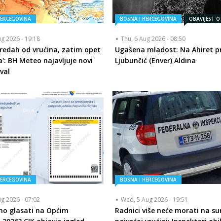
HERCEGOVINA
BOSNA I HERCEGOVINA
OBAVIJEST O
ug 2026 - 19:18
Thu, 6 Aug 2026 - 08:50
redah od vrućina, zatim opet
Ugašena mladost: Na Ahiret pr
a': BH Meteo najavljuje novi
Ljubunčić (Enver) Aldina
val
HERCEGOVINA
BOSNA I HERCEGOVINA
ug 2026 - 07:02
Wed, 5 Aug 2026 - 19:51
mo glasati na Općim
Radnici više neće morati na su