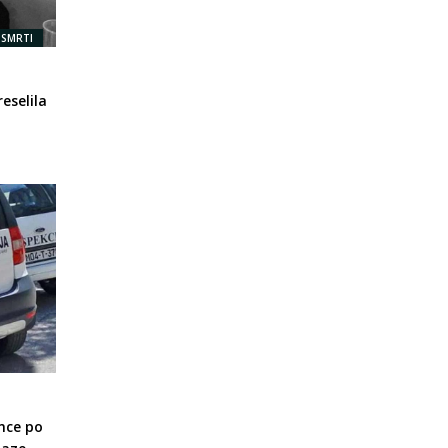
 SMRTI
eselila
nce po