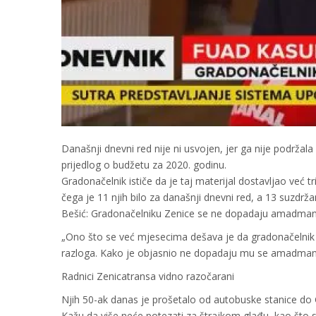
Današnji dnevni red nije ni usvojen, jer ga nije podrža
prijedlog o budžetu za 2020. godinu.
Gradonačelnik ističe da je taj materijal dostavljao već 
čega je 11 njih bilo za današnji dnevni red, a 13 suzdrža
Bešić: Gradonačelniku Zenice se ne dopadaju amadman
„Ono što se već mjesecima dešava je da gradonačelnik
razloga. Kako je objasnio ne dopadaju mu se amadmani“
Radnici Zenicatransa vidno razočarani
Njih 50-ak danas je prošetalo od autobuske stanice do 
Kažu da više neće potezati za štrajkom glađu, kao što su