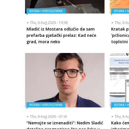
BOSNA I HERCEGOVINA
BOSNA I 
Thu, 6 Aug 2026 - 19:38
Thu, 6 A
Mladić iz Mostara odlučio da sam
Kratak p
prefarba pješački prelaz: Kad neće
'pržionic
grad, mora neko
toplotni 
BOSNA I HERCEGOVINA
BOSNA I 
Thu, 6 Aug 2026 - 07:41
Thu, 6 A
“Nemojte se iznenaditi”: Nedim Sladić
Kako će