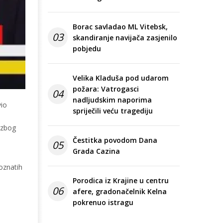
Borac savladao ML Vitebsk,
03
skandiranje navijača zasjenilo
pobjedu
Velika Kladuša pod udarom
požara: Vatrogasci
04
nadljudskim naporima
vio
spriječili veću tragediju
, zbog
Čestitka povodom Dana
05
Grada Cazina
oznatih
Porodica iz Krajine u centru
06
afere, gradonačelnik Kelna
pokrenuo istragu