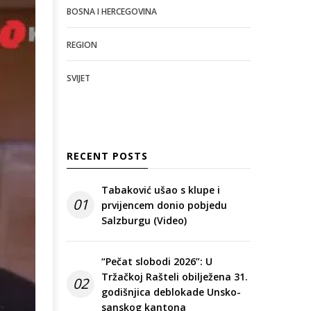
BOSNA I HERCEGOVINA
REGION
SVIJET
RECENT POSTS
Tabaković ušao s klupe i
01
prvijencem donio pobjedu
Salzburgu (Video)
“Pečat slobodi 2026”: U
Tržačkoj Rašteli obilježena 31.
02
godišnjica deblokade Unsko-
sanskog kantona